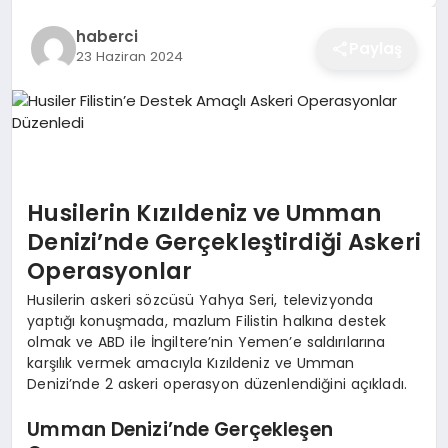
EĞITIM
haberci
Paylaş
23 Haziran 2024
EKONOMI
SAĞLIK
Husilerin Kızıldeniz ve Umman
Denizi’nde Gerçekleştirdiği Askeri
SPOR
Operasyonlar
Husilerin askeri sözcüsü Yahya Seri, televizyonda
YAŞAM
yaptığı konuşmada, mazlum Filistin halkına destek
olmak ve ABD ile İngiltere’nin Yemen’e saldırılarına
karşılık vermek amacıyla Kızıldeniz ve Umman
Denizi’nde 2 askeri operasyon düzenlendiğini açıkladı.
DIĞER
Umman Denizi’nde Gerçekleşen