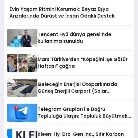
Evin Yaşam Ritmini Korumak: Beyaz Eşya
Arızalarında Dürüst ve İnsan Odaklı Destek
Tencent Hy3 dünya genelinde
kullanıma sunuldu
Mars Türkiye’den “Köpeğini İşe Götür
Haftası” çağrısı
Geleceğin Enerjisi Otoparkınızda:
Güneş Enerjili Carport (Solar
Otopark) Nedir?
Telegram Grupları ile Doğru
Topluluğa Ulaşın: Topluluk Büyütmek
İsteyenlere Telegram Dizinleri
Kleen-Hy-Dro-Gen Inc., Sıfır Karbon