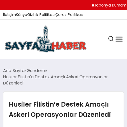
Japonya Kumamoto De
İletişim
Künye
Gizlilik Politikası
Çerez Politikası
ANA SAYFA
Ana Sayfa
Gündem
Husiler Filistin’e Destek Amaçlı Askeri Operasyonlar
Düzenledi
GÜNDEM
Husiler Filistin’e Destek Amaçlı
İZMIR HABERLERI
Askeri Operasyonlar Düzenledi