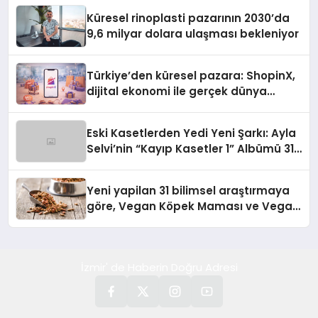
Küresel rinoplasti pazarının 2030’da
9,6 milyar dolara ulaşması bekleniyor
Türkiye’den küresel pazara: ShopinX,
dijital ekonomi ile gerçek dünya
alışverişini bir araya getirmeyi
hedefliyor
Eski Kasetlerden Yedi Yeni Şarkı: Ayla
Selvi’nin “Kayıp Kasetler 1” Albümü 31
Temmuz’da Çıktı
Yeni yapilan 31 bilimsel araştırmaya
göre, Vegan Köpek Maması ve Vegan
Kedi Mamasının İyi Sindirildiğini
Ortaya Koydu
İzmir' de Haberin Doğru Adresi