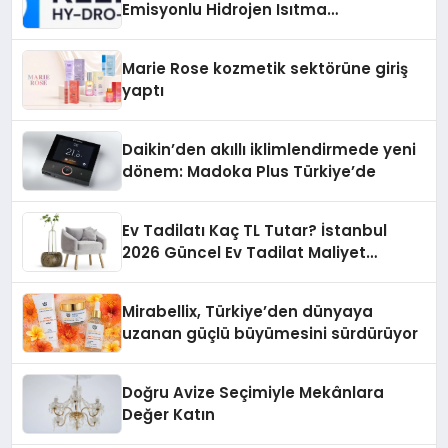
Emisyonlu Hidrojen Isıtma
Teknolojisinde ISO ve TSSA
Düzenleyici Onaylarını Aldı
Marie Rose kozmetik sektörüne giriş
yaptı
Daikin’den akıllı iklimlendirmede yeni
dönem: Madoka Plus Türkiye’de
Ev Tadilatı Kaç TL Tutar? İstanbul
2026 Güncel Ev Tadilat Maliyet
Rehberi
Mirabellix, Türkiye’den dünyaya
uzanan güçlü büyümesini sürdürüyor
Doğru Avize Seçimiyle Mekânlara
Değer Katın