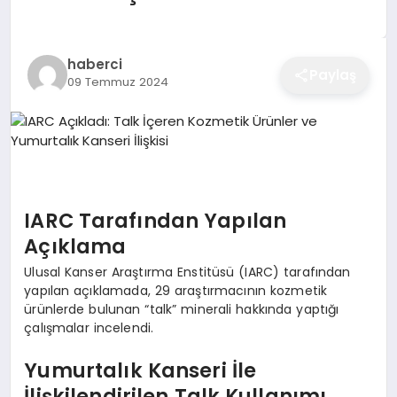
EĞITIM
haberci
Paylaş
09 Temmuz 2024
EKONOMI
SAĞLIK
SPOR
IARC Tarafından Yapılan
Açıklama
Ulusal Kanser Araştırma Enstitüsü (IARC) tarafından
YAŞAM
yapılan açıklamada, 29 araştırmacının kozmetik
ürünlerde bulunan “talk” minerali hakkında yaptığı
çalışmalar incelendi.
DIĞER
Yumurtalık Kanseri İle
İlişkilendirilen Talk Kullanımı