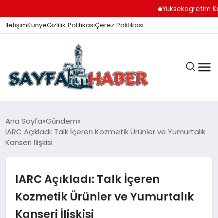
Yuksekogretim Kurumu 
İletişim
Künye
Gizlilik Politikası
Çerez Politikası
ANA SAYFA
Ana Sayfa
Gündem
IARC Açıkladı: Talk İçeren Kozmetik Ürünler ve Yumurtalık
Kanseri İlişkisi
GÜNDEM
IARC Açıkladı: Talk İçeren
İZMIR HABERLERI
Kozmetik Ürünler ve Yumurtalık
Kanseri İlişkisi