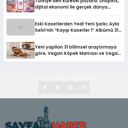
Türkiye’den küresel pazara: ShopinX,
dijital ekonomi ile gerçek dünya
alışverişini bir araya getirmeyi
hedefliyor
Eski Kasetlerden Yedi Yeni Şarkı: Ayla
Selvi’nin “Kayıp Kasetler 1” Albümü 31
Temmuz’da Çıktı
Yeni yapilan 31 bilimsel araştırmaya
göre, Vegan Köpek Maması ve Vegan
Kedi Mamasının İyi Sindirildiğini
Ortaya Koydu
İzmir' de Haberin Doğru Adresi