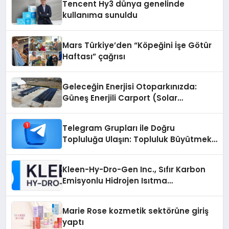
Tencent Hy3 dünya genelinde
kullanıma sunuldu
Mars Türkiye’den “Köpeğini İşe Götür
Haftası” çağrısı
Geleceğin Enerjisi Otoparkınızda:
Güneş Enerjili Carport (Solar
Otopark) Nedir?
Telegram Grupları ile Doğru
Topluluğa Ulaşın: Topluluk Büyütmek
İsteyenlere Telegram Dizinleri
Kleen-Hy-Dro-Gen Inc., Sıfır Karbon
Emisyonlu Hidrojen Isıtma
Teknolojisinde ISO ve TSSA
Düzenleyici Onaylarını Aldı
Marie Rose kozmetik sektörüne giriş
yaptı