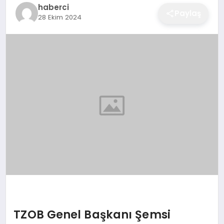
haberci
EĞITIM
Paylaş
28 Ekim 2024
EKONOMI
SAĞLIK
SPOR
YAŞAM
DIĞER
TZOB Genel Başkanı Şemsi