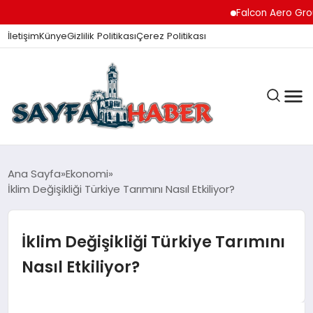
Falcon Aero Group, Kür
İletişim
Künye
Gizlilik Politikası
Çerez Politikası
ANA SAYFA
Ana Sayfa
Ekonomi
İklim Değişikliği Türkiye Tarımını Nasıl Etkiliyor?
GÜNDEM
İklim Değişikliği Türkiye Tarımını
Nasıl Etkiliyor?
İZMIR HABERLERI