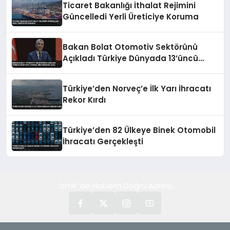
Ticaret Bakanlığı İthalat Rejimini
Güncelledi Yerli Üreticiye Koruma
Bakan Bolat Otomotiv Sektörünü
Açıkladı Türkiye Dünyada 13’üncü
Üretim Üssü Oldu
Türkiye’den Norveç’e İlk Yarı İhracatı
Rekor Kırdı
Türkiye’den 82 Ülkeye Binek Otomobil
İhracatı Gerçekleşti
İzmir' de Haberin Doğru Adresi