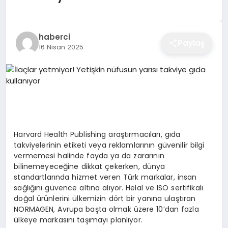
EĞITIM
haberci
Paylaş
16 Nisan 2025
EKONOMI
SAĞLIK
SPOR
Harvard Health Publishing araştırmacıları, gıda
takviyelerinin etiketi veya reklamlarının güvenilir bilgi
vermemesi halinde fayda ya da zararının
YAŞAM
bilinemeyeceğine dikkat çekerken, dünya
standartlarında hizmet veren Türk markalar, insan
sağlığını güvence altına alıyor. Helal ve ISO sertifikalı
doğal ürünlerini ülkemizin dört bir yanına ulaştıran
DIĞER
NORMAGEN, Avrupa başta olmak üzere 10’dan fazla
ülkeye markasını taşımayı planlıyor.