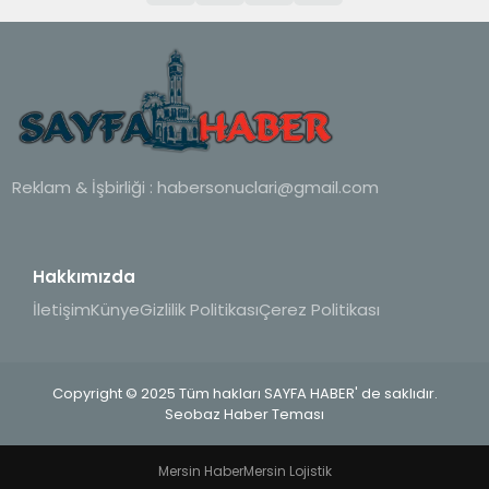
Reklam & İşbirliği :
habersonuclari@gmail.com
Hakkımızda
İletişim
Künye
Gizlilik Politikası
Çerez Politikası
Copyright © 2025 Tüm hakları SAYFA HABER' de saklıdır.
Seobaz Haber Teması
Mersin Haber
Mersin Lojistik