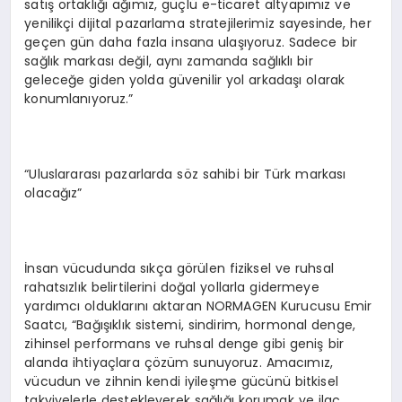
satış ortaklığı ağımız, güçlü e-ticaret altyapımız ve
yenilikçi dijital pazarlama stratejilerimiz sayesinde, her
geçen gün daha fazla insana ulaşıyoruz. Sadece bir
sağlık markası değil, aynı zamanda sağlıklı bir
geleceğe giden yolda güvenilir yol arkadaşı olarak
konumlanıyoruz.”
“Uluslararası pazarlarda söz sahibi bir Türk markası
olacağız”
İnsan vücudunda sıkça görülen fiziksel ve ruhsal
rahatsızlık belirtilerini doğal yollarla gidermeye
yardımcı olduklarını aktaran NORMAGEN Kurucusu Emir
Saatcı, “Bağışıklık sistemi, sindirim, hormonal denge,
zihinsel performans ve ruhsal denge gibi geniş bir
alanda ihtiyaçlara çözüm sunuyoruz. Amacımız,
vücudun ve zihnin kendi iyileşme gücünü bitkisel
takviyelerle destekleyerek sağlığı korumak ve ilaç