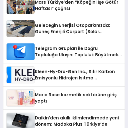
Mars Türkiye’den “Köpeğini İşe Götür
Haftası” çağrısı
Geleceğin Enerjisi Otoparkınızda:
Güneş Enerjili Carport (Solar
Otopark) Nedir?
Telegram Grupları ile Doğru
Topluluğa Ulaşın: Topluluk Büyütmek
İsteyenlere Telegram Dizinleri
Kleen-Hy-Dro-Gen Inc., Sıfır Karbon
Emisyonlu Hidrojen Isıtma
Teknolojisinde ISO ve TSSA
Düzenleyici Onaylarını Aldı
Marie Rose kozmetik sektörüne giriş
yaptı
Daikin’den akıllı iklimlendirmede yeni
dönem: Madoka Plus Türkiye’de