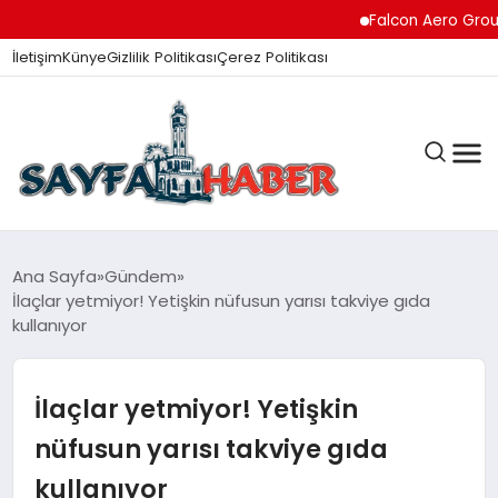
Falcon Aero Group, Küre
İletişim
Künye
Gizlilik Politikası
Çerez Politikası
ANA SAYFA
Ana Sayfa
Gündem
İlaçlar yetmiyor! Yetişkin nüfusun yarısı takviye gıda
kullanıyor
GÜNDEM
İlaçlar yetmiyor! Yetişkin
İZMIR HABERLERI
nüfusun yarısı takviye gıda
kullanıyor