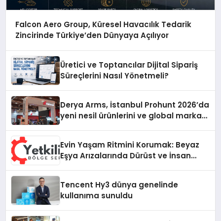
Falcon Aero Group, Küresel Havacılık Tedarik
Zincirinde Türkiye’den Dünyaya Açılıyor
Üretici ve Toptancılar Dijital Sipariş
Süreçlerini Nasıl Yönetmeli?
Derya Arms, İstanbul Prohunt 2026’da
yeni nesil ürünlerini ve global marka
vizyonunu sergiledi
Evin Yaşam Ritmini Korumak: Beyaz
Eşya Arızalarında Dürüst ve İnsan
Odaklı Destek
Tencent Hy3 dünya genelinde
kullanıma sunuldu