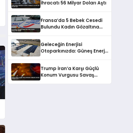
İhracatı 56 Milyar Doları Aştı
Fransa’da 5 Bebek Cesedi
Bulundu Kadın Gözaltına
Alındı
Geleceğin Enerjisi
Otoparkınızda: Güneş Enerjili
Carport (Solar Otopark)
Nedir?
Trump İran’a Karşı Güçlü
Konum Vurgusu Savaş
Uyarısı Yaptı