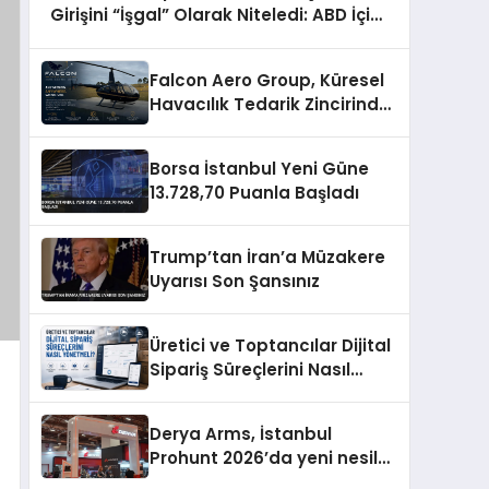
Girişini “İşgal” Olarak Niteledi: ABD İçin
Uyarı
Falcon Aero Group, Küresel
Havacılık Tedarik Zincirinde
Türkiye’den Dünyaya
Açılıyor
Borsa İstanbul Yeni Güne
13.728,70 Puanla Başladı
Trump’tan İran’a Müzakere
Uyarısı Son Şansınız
Üretici ve Toptancılar Dijital
Sipariş Süreçlerini Nasıl
Yönetmeli?
Derya Arms, İstanbul
Prohunt 2026’da yeni nesil
ürünlerini ve global marka