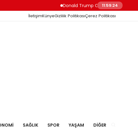
Donald Trump Ceuta’daki Göçmen Girişini “
11:59:25
İletişim
Künye
Gizlilik Politikası
Çerez Politikası
ONOMI
SAĞLIK
SPOR
YAŞAM
DIĞER