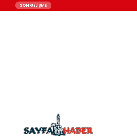
SON GELİŞME