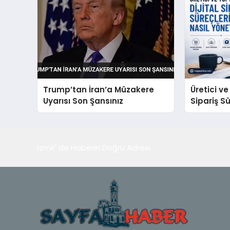
Trump’tan İran’a Müzakere
Üretici ve
Uyarısı Son Şansınız
Sipariş Sü
Yönetmel
İzmir' de Haberin Doğru Adresi