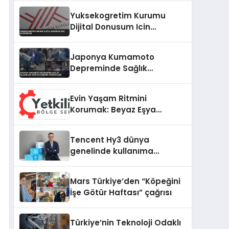
vizyonunu sergiledi
Yuksekogretim Kurumu
Dijital Donusum Icin
Yetistiriyor
Japonya Kumamoto
Depreminde Sağlık
Çalışanları Hastayı Koruma
Görüntüleri
Evin Yaşam Ritmini
Korumak: Beyaz Eşya
Arızalarında Dürüst ve İnsan
Odaklı Destek
Tencent Hy3 dünya
genelinde kullanıma
sunuldu
Mars Türkiye’den “Köpeğini
İşe Götür Haftası” çağrısı
Türkiye’nin Teknoloji Odaklı