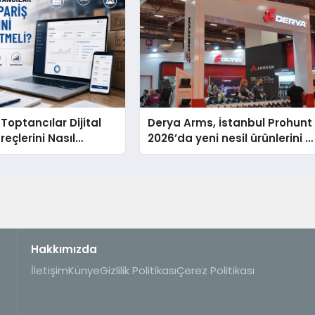
 Toptancılar Dijital
Derya Arms, İstanbul Prohunt
reçlerini Nasıl
2026’da yeni nesil ürünlerini v
i?
global marka vizyonunu
sergiledi
Hakkımızda
İletişim
Künye
Gizlilik Politikası
Çerez Politikası