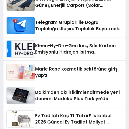
Güneş Enerjili Carport (Solar
Otopark) Nedir?
Telegram Grupları ile Doğru
Topluluğa Ulaşın: Topluluk Büyütmek
İsteyenlere Telegram Dizinleri
Kleen-Hy-Dro-Gen Inc., Sıfır Karbon
Emisyonlu Hidrojen Isıtma
Teknolojisinde ISO ve TSSA
Düzenleyici Onaylarını Aldı
Marie Rose kozmetik sektörüne giriş
yaptı
Daikin’den akıllı iklimlendirmede yeni
dönem: Madoka Plus Türkiye’de
Ev Tadilatı Kaç TL Tutar? İstanbul
2026 Güncel Ev Tadilat Maliyet
Rehberi