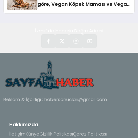
göre, Vegan Köpek Maması ve Vegan
Kedi Mamasının İyi Sindirildiğini
Ortaya Koydu
İzmir' de Haberin Doğru Adresi
Reklam & İşbirliği :
habersonuclari@gmail.com
Hakkımızda
İletişim
Künye
Gizlilik Politikası
Çerez Politikası