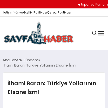
Japonya Kumamoto De
İletişim
Künye
Gizlilik Politikası
Çerez Politikası
ANA SAYFA
Ana Sayfa
Gündem
İlhami Baran: Türkiye Yollarının Efsane İsmi
GÜNDEM
İlhami Baran: Türkiye Yollarının
Efsane İsmi
İZMIR HABERLERI