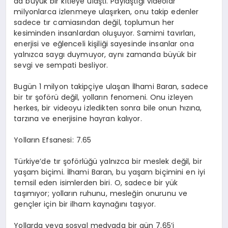
da büyük bir kitleye ulaştı. Paylaştığı videolar
milyonlarca izlenmeye ulaşırken, onu takip edenler
sadece tır camiasından değil, toplumun her
kesiminden insanlardan oluşuyor. Samimi tavırları,
enerjisi ve eğlenceli kişiliği sayesinde insanlar ona
yalnızca saygı duymuyor, aynı zamanda büyük bir
sevgi ve sempati besliyor.
Bugün 1 milyon takipçiye ulaşan İlhami Baran, sadece
bir tır şoförü değil, yolların fenomeni. Onu izleyen
herkes, bir videoyu izledikten sonra bile onun hızına,
tarzına ve enerjisine hayran kalıyor.
Yolların Efsanesi: 7.65
Türkiye’de tır şoförlüğü yalnızca bir meslek değil, bir
yaşam biçimi. İlhami Baran, bu yaşam biçimini en iyi
temsil eden isimlerden biri. O, sadece bir yük
taşımıyor; yolların ruhunu, mesleğin onurunu ve
gençler için bir ilham kaynağını taşıyor.
Yollarda veya sosyal medyada bir gün 7.65’i