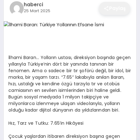
haberci
EĞITIM
Paylaş
25 Mart 2025
EKONOMI
SAĞLIK
İlhami Baran… Yolların ustası, direksiyon başında geçen
yıllarıyla Türkiye’nin dört bir yanında tanınan bir
fenomen. Ama o sadece bir tır şoförü değil, bir idol, bir
SPOR
marka, bir yaşam tarzı. “7.65” lakabıyla anılan Baran,
hızı, ustalığı ve kendine özgü tarzıyla tır ve otobüs
camiasının en sevilen isimlerinden biri haline geldi.
Bugün sosyal medyada 1 milyon takipçiye ve
YAŞAM
milyonlarca izlenmeye ulaşan videolarıyla, yolların
olduğu kadar dijital dünyanın da yıldızlarından biri.
DIĞER
Hız, Tarz ve Tutku: 7.65’in Hikâyesi
Çocuk yaşlardan itibaren direksiyon başına geçen