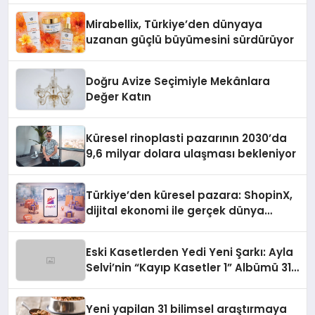
Mirabellix, Türkiye’den dünyaya
uzanan güçlü büyümesini sürdürüyor
Doğru Avize Seçimiyle Mekânlara
Değer Katın
Küresel rinoplasti pazarının 2030’da
9,6 milyar dolara ulaşması bekleniyor
Türkiye’den küresel pazara: ShopinX,
dijital ekonomi ile gerçek dünya
alışverişini bir araya getirmeyi
hedefliyor
Eski Kasetlerden Yedi Yeni Şarkı: Ayla
Selvi’nin “Kayıp Kasetler 1” Albümü 31
Temmuz’da Çıktı
Yeni yapilan 31 bilimsel araştırmaya