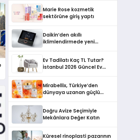
TSSA Düzenleyici Onaylarını
Marie Rose kozmetik
Aldı
sektörüne giriş yaptı
Daikin’den akıllı
iklimlendirmede yeni
dönem: Madoka Plus
Türkiye’de
Ev Tadilatı Kaç TL Tutar?
e
İstanbul 2026 Güncel Ev
Tadilat Maliyet Rehberi
Mirabellix, Türkiye’den
dünyaya uzanan güçlü
büyümesini sürdürüyor
Doğru Avize Seçimiyle
Mekânlara Değer Katın
Küresel rinoplasti pazarının