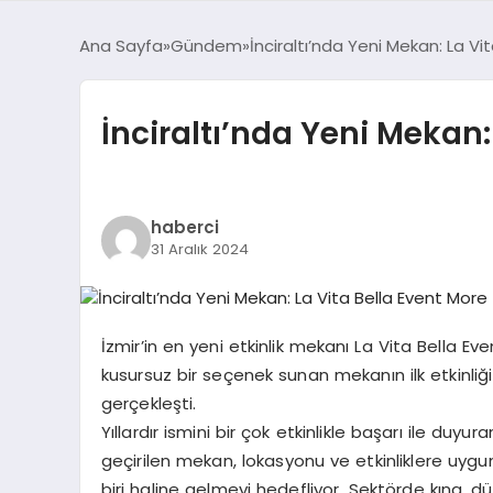
Ana Sayfa
Gündem
İnciraltı’nda Yeni Mekan: La Vi
İnciraltı’nda Yeni Mekan:
haberci
31 Aralık 2024
İzmir’in en yeni etkinlik mekanı La Vita Bella Eve
kusursuz bir seçenek sunan mekanın ilk etkinl
gerçekleşti.
Yıllardır ismini bir çok etkinlikle başarı ile d
geçirilen mekan, lokasyonu ve etkinliklere uygu
biri haline gelmeyi hedefliyor. Sektörde kına, d