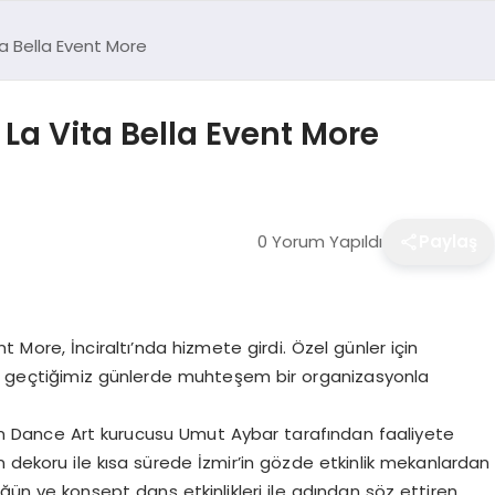
ta Bella Event More
 La Vita Bella Event More
0 Yorum Yapıldı
Paylaş
nt More, İnciraltı’nda hizmete girdi. Özel günler için
iği geçtiğimiz günlerde muhteşem bir organizasyonla
uyuran Dance Art kurucusu Umut Aybar tarafından faaliyete
n dekoru ile kısa sürede İzmir’in gözde etkinlik mekanlardan
üğün ve konsept dans etkinlikleri ile adından söz ettiren