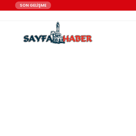
SON GELİŞME