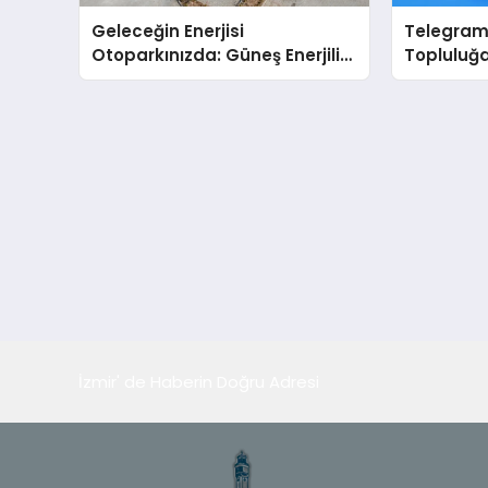
Geleceğin Enerjisi
Telegram 
Otoparkınızda: Güneş Enerjili
Topluluğa
Carport (Solar Otopark)
Büyütmek
Nedir?
Telegram 
İzmir' de Haberin Doğru Adresi