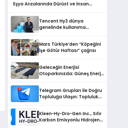
Eşya Arızalarında Dürüst ve İnsan
Odaklı Destek
Tencent Hy3 dünya
genelinde kullanıma
sunuldu
Mars Türkiye’den “Köpeğini
İşe Götür Haftası” çağrısı
Geleceğin Enerjisi
Otoparkınızda: Güneş Enerjili
Carport (Solar Otopark)
Nedir?
Telegram Grupları ile Doğru
Topluluğa Ulaşın: Topluluk
Büyütmek İsteyenlere
Telegram Dizinleri
Kleen-Hy-Dro-Gen Inc., Sıfır
Karbon Emisyonlu Hidrojen
Isıtma Teknolojisinde ISO ve