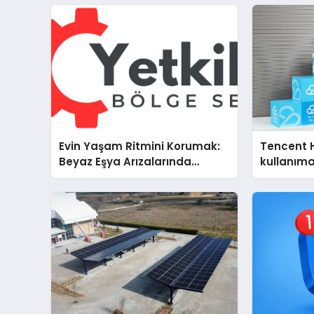
Evin Yaşam Ritmini Korumak:
Tencent 
Beyaz Eşya Arızalarında
kullanım
Dürüst ve İnsan Odaklı Destek