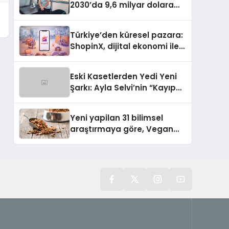
2030’da 9,6 milyar dolara
ulaşması bekleniyor
Türkiye’den küresel pazara:
ShopinX, dijital ekonomi ile
gerçek dünya alışverişini bir
araya getirmeyi hedefliyor
Eski Kasetlerden Yedi Yeni
Şarkı: Ayla Selvi’nin “Kayıp
Kasetler 1” Albümü 31
Temmuz’da Çıktı
Yeni yapilan 31 bilimsel
araştırmaya göre, Vegan
Köpek Maması ve Vegan
Kedi Mamasının İyi
Sindirildiğini Ortaya Koydu