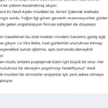
 bir yatırım kazandırmış oluyor.
nuna DJ Necil Aydın müzikleri ile, İsmet Çakmak darbuka
amga vurdu. Yoğun ilgi gören gecenin rezervasyonları günler
nde gelen organizasyon firması sahipleri de doyasıya
için tasarlanan bu özel mekan; modern tasarımı, geniş açık
 çıkıyor. La Vita Bella, özel günlerinizi unutulmaz kılmayı
 seçenekleri sunan işletme, aynı zamanda deneyimli
or.
en mutlu anlarını paylaşmak bizim için büyük bir onur. Her
unutulmaz bir deneyim yaşatmayı hedefliyoruz” dedi.
de modern bir atmosfer arayanlar için yeni adres olmaya
görüyor.