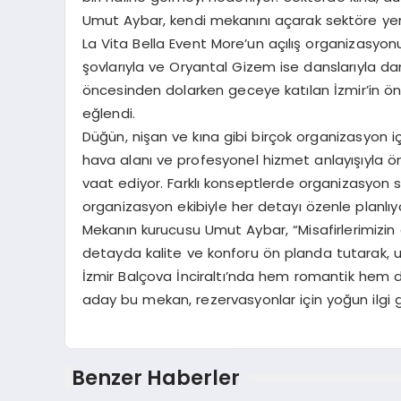
Umut Aybar, kendi mekanını açarak sektöre yeni
La Vita Bella Event More’un açılış organizasyo
şovlarıyla ve Oryantal Gizem ise danslarıyla d
öncesinden dolarken geceye katılan İzmir’in ö
eğlendi.
Düğün, nişan ve kına gibi birçok organizasyon 
hava alanı ve profesyonel hizmet anlayışıyla öne
vaat ediyor. Farklı konseptlerde organizasyon
organizasyon ekibiyle her detayı özenle planlıy
Mekanın kurucusu Umut Aybar, “Misafirlerimizin 
detayda kalite ve konforu ön planda tutarak, 
İzmir Balçova İnciraltı’nda hem romantik hem 
aday bu mekan, rezervasyonlar için yoğun ilgi 
Benzer Haberler