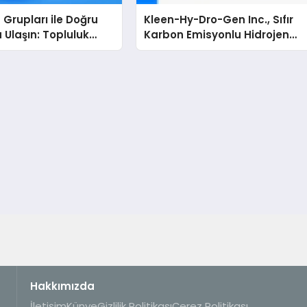
Grupları ile Doğru
Kleen-Hy-Dro-Gen Inc., Sıfır
 Ulaşın: Topluluk
Karbon Emisyonlu Hidrojen
 İsteyenlere
Isıtma Teknolojisinde ISO ve
Dizinleri
TSSA Düzenleyici Onaylarını
Aldı
Hakkımızda
İletişim
Künye
Gizlilik Politikası
Çerez Politikası