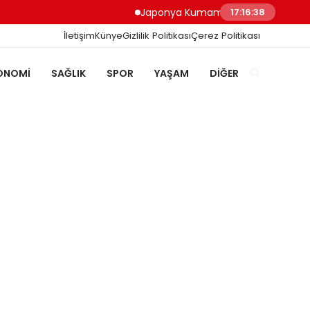
Japonya Kumamoto Depreminde Sağlık Ç
17:16:38
İletişim
Künye
Gizlilik Politikası
Çerez Politikası
ONOMI
SAĞLIK
SPOR
YAŞAM
DIĞER