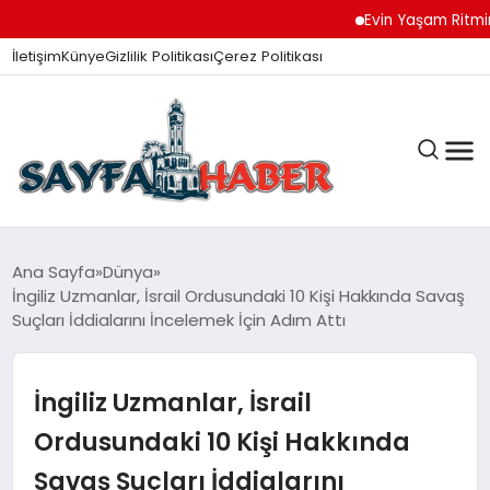
Evin Yaşam Ritmini Kor
İletişim
Künye
Gizlilik Politikası
Çerez Politikası
ANA SAYFA
Ana Sayfa
Dünya
İngiliz Uzmanlar, İsrail Ordusundaki 10 Kişi Hakkında Savaş
Suçları İddialarını İncelemek İçin Adım Attı
GÜNDEM
İngiliz Uzmanlar, İsrail
İZMIR HABERLERI
Ordusundaki 10 Kişi Hakkında
Savaş Suçları İddialarını