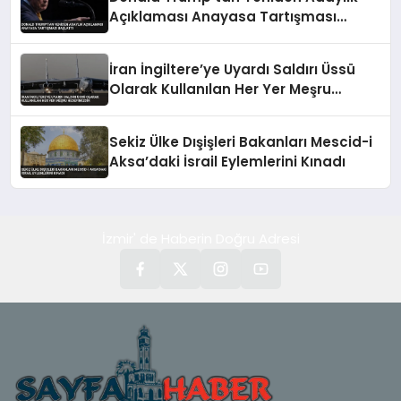
Açıklaması Anayasa Tartışması
Başlattı
İran İngiltere’ye Uyardı Saldırı Üssü
Olarak Kullanılan Her Yer Meşru
Hedefimizdir
Sekiz Ülke Dışişleri Bakanları Mescid-i
Aksa’daki İsrail Eylemlerini Kınadı
İzmir' de Haberin Doğru Adresi