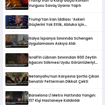
Trump İran’a Karşı Güçlü Konum
Vurgusu Savaş Uyarısı Yaptı
Trump’tan İran İddiası: ‘Askeri
Güçlerini Yok Ettik, Abluka İçin
Yalvarıyorlar’
İtalya İspanya Sınırında Schengen
Uygulamasını Askıya Aldı
İsrail’in Lübnan Sınırından 600 Zeytin
Ağacını Sökmesi Uydu Görüntüleriyle
Belgelendi
Netanyahu’nun Karşısına Şortla Çıkan
Senatör Fetterman Dikkat Çekti
Barselona L1 Metro Hattında Yangın:
137 Kişi Hastaneye Kaldırıldı