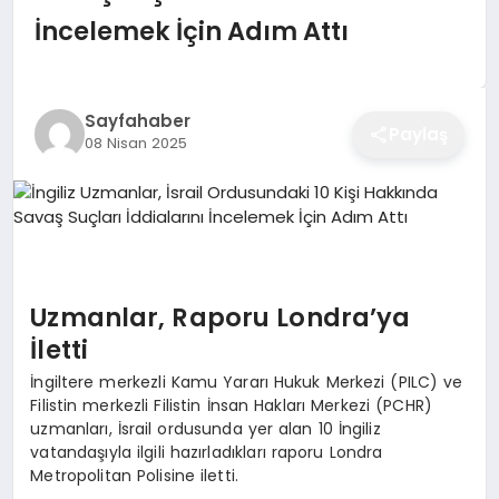
EĞITIM
İncelemek İçin Adım Attı
EKONOMI
Sayfahaber
Paylaş
08 Nisan 2025
SAĞLIK
SPOR
Uzmanlar, Raporu Londra’ya
İletti
YAŞAM
İngiltere merkezli Kamu Yararı Hukuk Merkezi (PILC) ve
Filistin merkezli Filistin İnsan Hakları Merkezi (PCHR)
uzmanları, İsrail ordusunda yer alan 10 İngiliz
DIĞER
vatandaşıyla ilgili hazırladıkları raporu Londra
Metropolitan Polisine iletti.