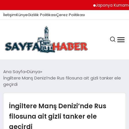
Japonya Kumamoto Depr
İletişim
Künye
Gizlilik Politikası
Çerez Politikası
ANA SAYFA
Ana Sayfa
Dünya
İngiltere Manş Denizi’nde Rus filosuna ait gizli tanker ele
geçirdi
GÜNDEM
İngiltere Manş Denizi’nde Rus
İZMIR HABERLERI
filosuna ait gizli tanker ele
geçirdi