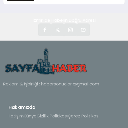
Hedefimizdir
İzmir' de Haberin Doğru Adresi
Reklam & İşbirliği :
habersonuclari@gmail.com
Hakkımızda
İletişim
Künye
Gizlilik Politikası
Çerez Politikası