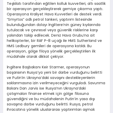
Teşkilatı tarafından eğitilen kolluk kuvvetleri, altı saatlik
bir operasyon gerçekleştirerek gemiye çıkarma yaptı.
Operasyona Kraliyet Hava Kuvvetleri de destek verdi.
“Smyrtos” adlı petrol tankeri, yaptırım listesinde
bulunduğundan dolayı İngiltere’nin güney kıyılarında
tutulacak ve çevresel veya güvenlik risklerine karşı
yakından takip edilecek. Deniz Hava Grubu’na ait
helikopterler, bir RAF P-8 uçağı ile HMS Sutherland ve
HMS Ledbury gemileri de operasyona katıldı. Bu
operasyon, gölge filoya yönelik gerçekleştirilen ilk
müdahale olarak dikkat çekiyor.
İngiltere Başbakanı Keir Starmer, operasyonun
başarısının Rusya’ya yeni bir darbe vurduğunu belirtti
ve Putin’in Ukrayna’daki savaşını destekleyenlerin
saklanmasına izin verilmeyeceğini vurguladı. Savunma
Bakanı Dan Jarvis ise Rusya’nın Ukrayna’daki
çatışmaları finanse etmek için gölge filosuna
güvendiğini ve bu müdahalenin Putin’in yasa dışı
savaşına darbe vurduğunu belirtti. Rusya, petrol
ihracatına yönelik uluslararası yaptırımları aşmak