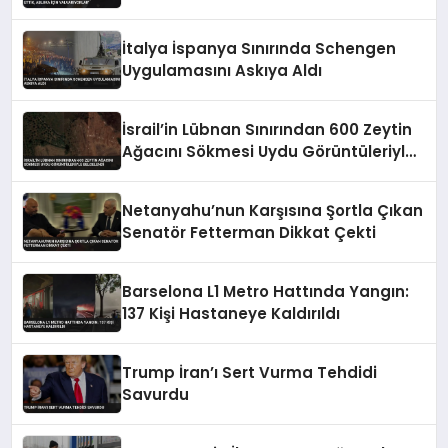
Yalvarıyorlar’
İtalya İspanya Sınırında Schengen
Uygulamasını Askıya Aldı
İsrail’in Lübnan Sınırından 600 Zeytin
Ağacını Sökmesi Uydu Görüntüleriyle
Belgelendi
Netanyahu’nun Karşısına Şortla Çıkan
Senatör Fetterman Dikkat Çekti
Barselona L1 Metro Hattında Yangın:
137 Kişi Hastaneye Kaldırıldı
Trump İran’ı Sert Vurma Tehdidi
Savurdu