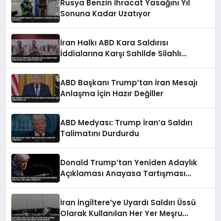
Rusya Benzin İhracat Yasağını Yıl
Sonuna Kadar Uzatıyor
İran Halkı ABD Kara Saldırısı
İddialarına Karşı Sahilde Silahlı
Devriye Geziyor
ABD Başkanı Trump’tan İran Mesajı
Anlaşma İçin Hazır Değiller
ABD Medyası: Trump İran’a Saldırı
Talimatını Durdurdu
Donald Trump’tan Yeniden Adaylık
Açıklaması Anayasa Tartışması
Başlattı
İran İngiltere’ye Uyardı Saldırı Üssü
Olarak Kullanılan Her Yer Meşru