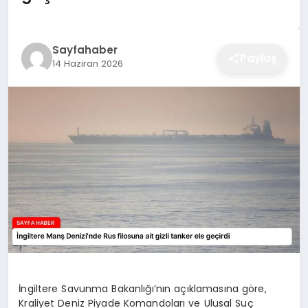
EĞITIM
Sayfahaber
Paylaş
14 Haziran 2026
EKONOMI
SAĞLIK
SPOR
YAŞAM
DIĞER
İngiltere Savunma Bakanlığı’nın açıklamasına göre,
Kraliyet Deniz Piyade Komandoları ve Ulusal Suç