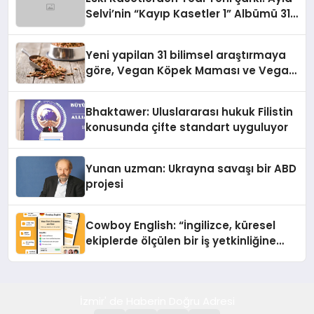
Selvi’nin “Kayıp Kasetler 1” Albümü 31
Temmuz’da Çıktı
Yeni yapilan 31 bilimsel araştırmaya
göre, Vegan Köpek Maması ve Vegan
Kedi Mamasının İyi Sindirildiğini
Ortaya Koydu
Bhaktawer: Uluslararası hukuk Filistin
konusunda çifte standart uyguluyor
Yunan uzman: Ukrayna savaşı bir ABD
projesi
Cowboy English: “İngilizce, küresel
ekiplerde ölçülen bir iş yetkinliğine
dönüşüyor”
İzmir' de Haberin Doğru Adresi