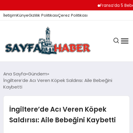
Fransa’da 5 Bebek Ce
İletişim
Künye
Gizlilik Politikası
Çerez Politikası
ANA SAYFA
Ana Sayfa
Gündem
İngiltere’de Acı Veren Köpek Saldırısı: Aile Bebeğini
Kaybetti
GÜNDEM
İngiltere’de Acı Veren Köpek
İZMIR HABERLERI
Saldırısı: Aile Bebeğini Kaybetti