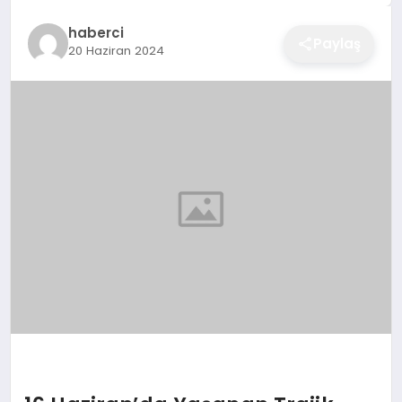
EĞITIM
haberci
Paylaş
20 Haziran 2024
EKONOMI
SAĞLIK
SPOR
YAŞAM
DIĞER