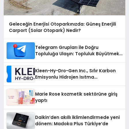
Geleceğin Enerjisi Otoparkınızda: Güneş Enerjili
Carport (Solar Otopark) Nedir?
Telegram Grupları ile Doğru
Topluluğa Ulaşın: Topluluk Büyütmek
İsteyenlere Telegram Dizinleri
Kleen-Hy-Dro-Gen Inc., Sıfır Karbon
Emisyonlu Hidrojen Isıtma
Teknolojisinde ISO ve TSSA
Düzenleyici Onaylarını Aldı
Marie Rose kozmetik sektörüne giriş
yaptı
Daikin’den akıllı iklimlendirmede yeni
dönem: Madoka Plus Türkiye’de