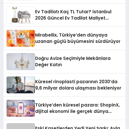
Ev Tadilatı Kaç TL Tutar? İstanbul
2026 Güncel Ev Tadilat Maliyet
Rehberi
Mirabellix, Türkiye’den dünyaya
uzanan güçlü büyümesini sürdürüyor
Doğru Avize Seçimiyle Mekânlara
Değer Katın
Küresel rinoplasti pazarının 2030’da
9,6 milyar dolara ulaşması bekleniyor
Türkiye’den küresel pazara: ShopinX,
dijital ekonomi ile gerçek dünya
alışverişini bir araya getirmeyi
hedefliyor
Eski Kasetlerden Yedi Yeni Şarkı: Ayla