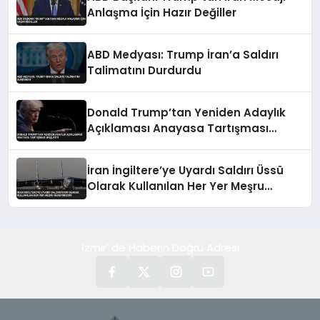
Anlaşma İçin Hazır Değiller
ABD Medyası: Trump İran’a Saldırı
Talimatını Durdurdu
Donald Trump’tan Yeniden Adaylık
Açıklaması Anayasa Tartışması
Başlattı
İran İngiltere’ye Uyardı Saldırı Üssü
Olarak Kullanılan Her Yer Meşru
Hedefimizdir
İzmir' de Haberin Doğru Adresi