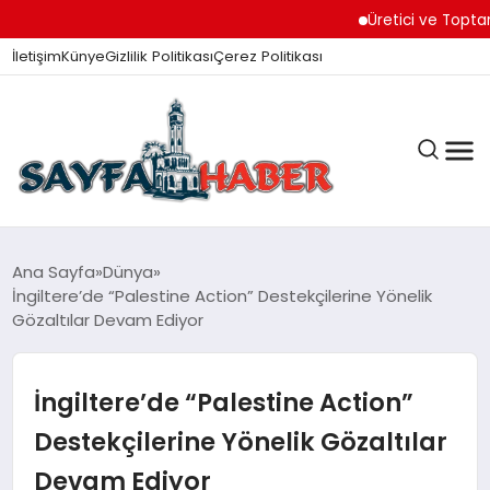
Üretici ve Toptancılar D
İletişim
Künye
Gizlilik Politikası
Çerez Politikası
ANA SAYFA
Ana Sayfa
Dünya
İngiltere’de “Palestine Action” Destekçilerine Yönelik
Gözaltılar Devam Ediyor
GÜNDEM
İngiltere’de “Palestine Action”
İZMIR HABERLERI
Destekçilerine Yönelik Gözaltılar
Devam Ediyor