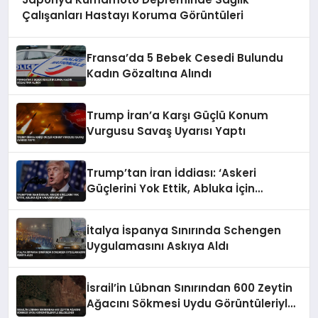
Çalışanları Hastayı Koruma Görüntüleri
Fransa’da 5 Bebek Cesedi Bulundu
Kadın Gözaltına Alındı
Trump İran’a Karşı Güçlü Konum
Vurgusu Savaş Uyarısı Yaptı
Trump’tan İran İddiası: ‘Askeri
Güçlerini Yok Ettik, Abluka İçin
Yalvarıyorlar’
İtalya İspanya Sınırında Schengen
Uygulamasını Askıya Aldı
İsrail’in Lübnan Sınırından 600 Zeytin
Ağacını Sökmesi Uydu Görüntüleriyle