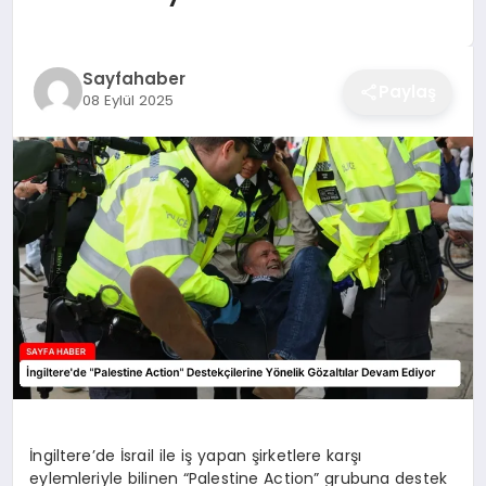
EĞITIM
Sayfahaber
Paylaş
08 Eylül 2025
EKONOMI
SAĞLIK
SPOR
YAŞAM
DIĞER
İngiltere’de İsrail ile iş yapan şirketlere karşı
eylemleriyle bilinen “Palestine Action” grubuna destek