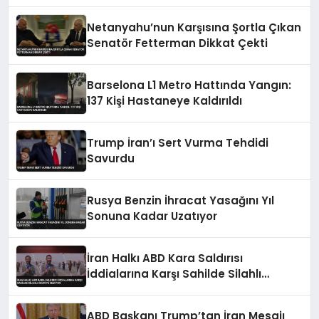
Belgelendi
Netanyahu’nun Karşısına Şortla Çıkan
Senatör Fetterman Dikkat Çekti
Barselona L1 Metro Hattında Yangın:
137 Kişi Hastaneye Kaldırıldı
Trump İran’ı Sert Vurma Tehdidi
Savurdu
Rusya Benzin İhracat Yasağını Yıl
Sonuna Kadar Uzatıyor
İran Halkı ABD Kara Saldırısı
İddialarına Karşı Sahilde Silahlı
Devriye Geziyor
ABD Başkanı Trump’tan İran Mesajı