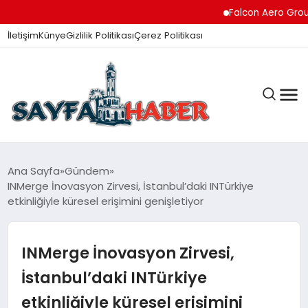
Falcon Aero Group, Kür
İletişim
Künye
Gizlilik Politikası
Çerez Politikası
ANA SAYFA
Ana Sayfa
Gündem
INMerge İnovasyon Zirvesi, İstanbul’daki INTürkiye
etkinliğiyle küresel erişimini genişletiyor
GÜNDEM
INMerge İnovasyon Zirvesi,
İZMIR HABERLERI
İstanbul’daki INTürkiye
etkinliğiyle küresel erişimini