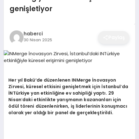
EĞITIM
genişletiyor
EKONOMI
haberci
Paylaş
30 Nisan 2025
SAĞLIK
SPOR
Her yıl Bakü’de düzenlenen INMerge İnovasyon
Zirvesi, küresel etkisini genişletmek için İstanbul
’
da
İNTürkiye yan etkinliğine ev sahipliği yaptı. 29
YAŞAM
Nisan
’
daki etkinlikte yarışmanın kazananları için
ö
dül t
ö
reni düzenlenirken, iş liderlerinin konuşmacı
olarak yer aldığı bir panel de gerçekleştirildi.
DIĞER