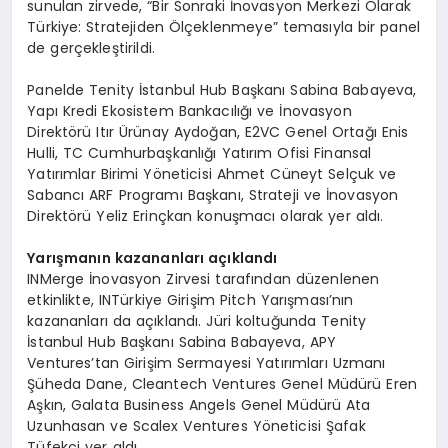
sunulan zirvede, “Bir Sonraki İnovasyon Merkezi Olarak
Türkiye: Stratejiden Ölçeklenmeye” temasıyla bir panel
de gerçekleştirildi.
Panelde Tenity İstanbul Hub Başkanı Sabina Babayeva,
Yapı Kredi Ekosistem Bankacılığı ve İnovasyon
Direktörü Itır Ürünay Aydoğan, E2VC Genel Ortağı Enis
Hulli, TC Cumhurbaşkanlığı Yatırım Ofisi Finansal
Yatırımlar Birimi Yöneticisi Ahmet Cüneyt Selçuk ve
Sabancı ARF Programı Başkanı, Strateji ve İnovasyon
Direktörü Yeliz Erinçkan konuşmacı olarak yer aldı.
Yarışmanın kazananları açıklandı
INMerge İnovasyon Zirvesi tarafından düzenlenen
etkinlikte, INTürkiye Girişim Pitch Yarışması’nın
kazananları da açıklandı. Jüri koltuğunda Tenity
İstanbul Hub Başkanı Sabina Babayeva, APY
Ventures’tan Girişim Sermayesi Yatırımları Uzmanı
Şüheda Dane, Cleantech Ventures Genel Müdürü Eren
Aşkın, Galata Business Angels Genel Müdürü Ata
Uzunhasan ve Scalex Ventures Yöneticisi Şafak
Tüfekçi yer aldı.