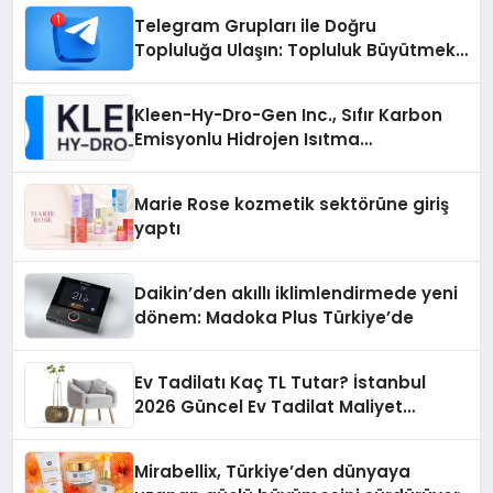
Telegram Grupları ile Doğru
Topluluğa Ulaşın: Topluluk Büyütmek
İsteyenlere Telegram Dizinleri
Kleen-Hy-Dro-Gen Inc., Sıfır Karbon
Emisyonlu Hidrojen Isıtma
Teknolojisinde ISO ve TSSA
Düzenleyici Onaylarını Aldı
Marie Rose kozmetik sektörüne giriş
yaptı
Daikin’den akıllı iklimlendirmede yeni
dönem: Madoka Plus Türkiye’de
Ev Tadilatı Kaç TL Tutar? İstanbul
2026 Güncel Ev Tadilat Maliyet
Rehberi
Mirabellix, Türkiye’den dünyaya