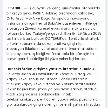
İSTANBUL
—
İş dünyası ve genç girişimciler İstanbul’da
bir araya geldi. PASHA Holding tarafından Kafkasya,
Orta Asya, MENA ve Doğu Avrupa’da inovasyonu
hızlandırmak için her yıl Bakü’de düzenlenen INMerge
İnovasyon Zirvesi, küresel etkisini artırmak amacıyla
rotasını bu kez Türkiye’ye çevirdi. Etkinlik, 29 Nisan 2025
tarihinde İstanbul’daki DOTSHUB’da, Tenity ile stratejik
ortaklık kapsamında düzenlendi ve girişimleri,
inovasyon liderlerini ve ekosistemin önemli aktörlerini
bilgi paylaşımı, iş birliği ve fırsat dolu bir gün için bir
araya getirdi. Etkinliğe iki yüze yakın kişi katıldı.
Her sekt
ö
rden girişime yatırım fırsatları sunuldu
Bellamy Alden AI Consulting’in Yönetici Ortağı ve
Yapay Zeka Dönüşüm Uzmanı Fahed Bizzari’nin
“Gelişen Yapay Zeka Ortamı ve Yatırım Stratejilerine
Etkisi” başlıklı konuşmasıyla başlayan etkinlik, Startup
Pitch Yarışması ile sonlandırıldı. Fintek,
telekomünikasyon, e-ticaret, yapay zeka, pazarlama
gibi alanlardaki girişimciler için önemli yatırım fırsatları