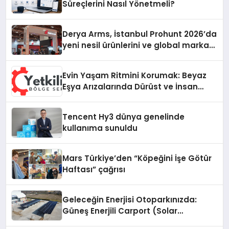
Süreçlerini Nasıl Yönetmeli?
Derya Arms, İstanbul Prohunt 2026’da
yeni nesil ürünlerini ve global marka
vizyonunu sergiledi
Evin Yaşam Ritmini Korumak: Beyaz
Eşya Arızalarında Dürüst ve İnsan
Odaklı Destek
Tencent Hy3 dünya genelinde
kullanıma sunuldu
Mars Türkiye’den “Köpeğini İşe Götür
Haftası” çağrısı
Geleceğin Enerjisi Otoparkınızda:
Güneş Enerjili Carport (Solar
Otopark) Nedir?