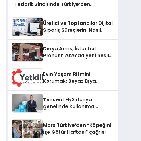
Tedarik Zincirinde Türkiye’den
Dünyaya Açılıyor
Üretici ve Toptancılar Dijital
Sipariş Süreçlerini Nasıl
Yönetmeli?
Derya Arms, İstanbul
Prohunt 2026’da yeni nesil
ürünlerini ve global marka
vizyonunu sergiledi
Evin Yaşam Ritmini
Korumak: Beyaz Eşya
Arızalarında Dürüst ve İnsan
Odaklı Destek
Tencent Hy3 dünya
genelinde kullanıma
sunuldu
Mars Türkiye’den “Köpeğini
İşe Götür Haftası” çağrısı