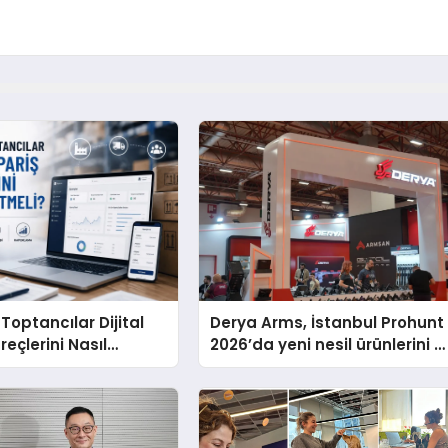
 Toptancılar Dijital
Derya Arms, İstanbul Prohunt
reçlerini Nasıl
2026’da yeni nesil ürünlerini v
i?
global marka vizyonunu
sergiledi