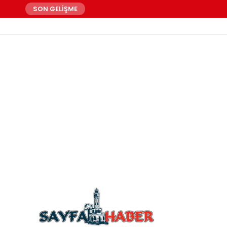
SON GELİŞME