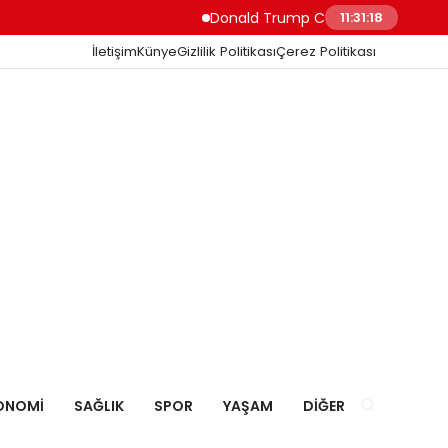
Donald Trump Ceuta’daki Göçmen Girişini 
11:31:19
İletişim
Künye
Gizlilik Politikası
Çerez Politikası
ONOMI
SAĞLIK
SPOR
YAŞAM
DIĞER