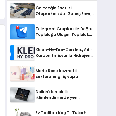
Geleceğin Enerjisi
Otoparkınızda: Güneş Enerjili
Carport (Solar Otopark)
Nedir?
Telegram Grupları ile Doğru
Topluluğa Ulaşın: Topluluk
Büyütmek İsteyenlere
Telegram Dizinleri
Kleen-Hy-Dro-Gen Inc., Sıfır
Karbon Emisyonlu Hidrojen
Isıtma Teknolojisinde ISO ve
TSSA Düzenleyici Onaylarını
Marie Rose kozmetik
Aldı
sektörüne giriş yaptı
Daikin’den akıllı
iklimlendirmede yeni
dönem: Madoka Plus
Türkiye’de
Ev Tadilatı Kaç TL Tutar?