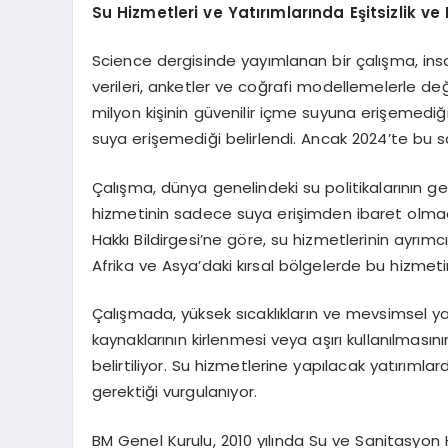
Su Hizmetleri ve Yatırımlarında Eşitsizlik ve
Science dergisinde yayımlanan bir çalışma, ins
verileri, anketler ve coğrafi modellemelerle değe
milyon kişinin güvenilir içme suyuna erişemediği
suya erişemediği belirlendi. Ancak 2024’te bu say
Çalışma, dünya genelindeki su politikalarının ge
hizmetinin sadece suya erişimden ibaret olmadığ
Hakkı Bildirgesi’ne göre, su hizmetlerinin ayrımcı
Afrika ve Asya’daki kırsal bölgelerde bu hizmeti
Çalışmada, yüksek sıcaklıkların ve mevsimsel yağ
kaynaklarının kirlenmesi veya aşırı kullanılması
belirtiliyor. Su hizmetlerine yapılacak yatırıml
gerektiği vurgulanıyor.
BM Genel Kurulu, 2010 yılında Su ve Sanitasyon Ha