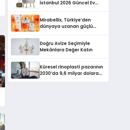
İstanbul 2026 Güncel Ev
Tadilat Maliyet Rehberi
Mirabellix, Türkiye’den
dünyaya uzanan güçlü
büyümesini sürdürüyor
Doğru Avize Seçimiyle
Mekânlara Değer Katın
Küresel rinoplasti pazarının
2030’da 9,6 milyar dolara
ulaşması bekleniyor
e