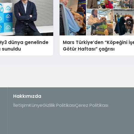
Hy3 dünya genelinde
Mars Türkiye’den “Köpeğini İş
a sunuldu
Götür Haftası” çağrısı
Hakkımızda
İletişim
Künye
Gizlilik Politikası
Çerez Politikası