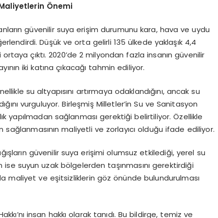
 Maliyetlerin Önemi
anların güvenilir suya erişim durumunu kara, hava ve uydu
rlendirdi. Düşük ve orta gelirli 135 ülkede yaklaşık 4,4
 ortaya çıktı. 2020’de 2 milyondan fazla insanın güvenilir
ının iki katına çıkacağı tahmin ediliyor.
nellikle su altyapısını artırmaya odaklandığını, ancak su
ını vurguluyor. Birleşmiş Milletler’in Su ve Sanitasyon
lık yapılmadan sağlanması gerektiği belirtiliyor. Özellikle
n sağlanmasının maliyetli ve zorlayıcı olduğu ifade ediliyor.
ışların güvenilir suya erişimi olumsuz etkilediği, yerel su
nın ise suyun uzak bölgelerden taşınmasını gerektirdiği
arda maliyet ve eşitsizliklerin göz önünde bulundurulması
kkı’nı insan hakkı olarak tanıdı. Bu bildirge, temiz ve