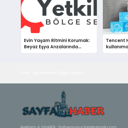
Evin Yaşam Ritmini Korumak:
Tencent 
Beyaz Eşya Arızalarında
kullanım
Dürüst ve İnsan Odaklı Destek
İzmir' de Haberin Doğru Adresi
Reklam & İşbirliği :
habersonuclari@gmail.com