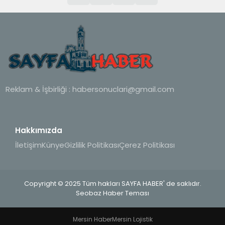
Reklam & İşbirliği :
habersonuclari@gmail.com
Hakkımızda
İletişim
Künye
Gizlilik Politikası
Çerez Politikası
Copyright © 2025 Tüm hakları SAYFA HABER' de saklıdır.
Seobaz Haber Teması
Mersin Haber
Mersin Lojistik