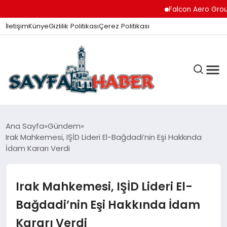
Falcon Aero Group, Kür
İletişim
Künye
Gizlilik Politikası
Çerez Politikası
ANA SAYFA
Ana Sayfa
Gündem
Irak Mahkemesi, IŞİD Lideri El-Bağdadi’nin Eşi Hakkında
İdam Kararı Verdi
GÜNDEM
Irak Mahkemesi, IŞİD Lideri El-
İZMIR HABERLERI
Bağdadi’nin Eşi Hakkında İdam
Kararı Verdi