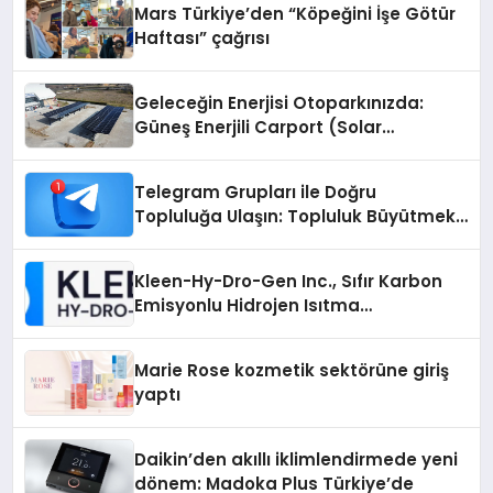
Mars Türkiye’den “Köpeğini İşe Götür
Haftası” çağrısı
Geleceğin Enerjisi Otoparkınızda:
Güneş Enerjili Carport (Solar
Otopark) Nedir?
Telegram Grupları ile Doğru
Topluluğa Ulaşın: Topluluk Büyütmek
İsteyenlere Telegram Dizinleri
Kleen-Hy-Dro-Gen Inc., Sıfır Karbon
Emisyonlu Hidrojen Isıtma
Teknolojisinde ISO ve TSSA
Düzenleyici Onaylarını Aldı
Marie Rose kozmetik sektörüne giriş
yaptı
Daikin’den akıllı iklimlendirmede yeni
dönem: Madoka Plus Türkiye’de