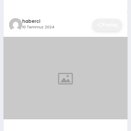
EĞITIM
haberci
Paylaş
10 Temmuz 2024
EKONOMI
SAĞLIK
SPOR
YAŞAM
DIĞER