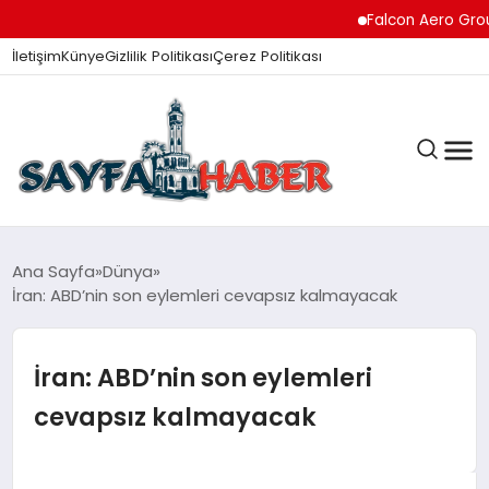
Falcon Aero Group, Kür
İletişim
Künye
Gizlilik Politikası
Çerez Politikası
ANA SAYFA
Ana Sayfa
Dünya
İran: ABD’nin son eylemleri cevapsız kalmayacak
GÜNDEM
İran: ABD’nin son eylemleri
cevapsız kalmayacak
İZMIR HABERLERI