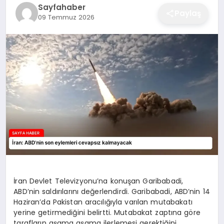
Sayfahaber
EĞITIM
Paylaş
09 Temmuz 2026
EKONOMI
SAĞLIK
SPOR
YAŞAM
İran Devlet Televizyonu’na konuşan Garibabadi,
ABD’nin saldırılarını değerlendirdi. Garibabadi, ABD’nin 14
DIĞER
Haziran’da Pakistan aracılığıyla varılan mutabakatı
yerine getirmediğini belirtti. Mutabakat zaptına göre
tarafların aşama aşama ilerlemesi gerektiğini