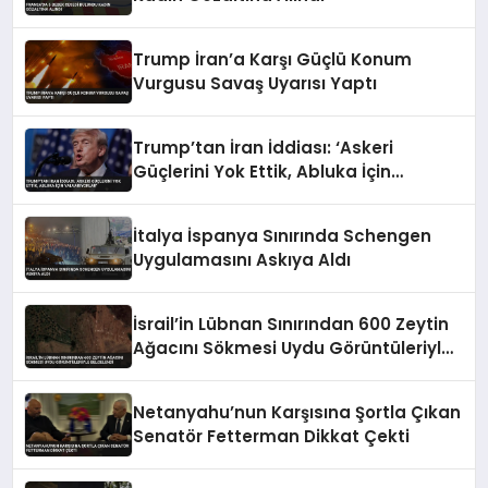
Trump İran’a Karşı Güçlü Konum
Vurgusu Savaş Uyarısı Yaptı
Trump’tan İran İddiası: ‘Askeri
Güçlerini Yok Ettik, Abluka İçin
Yalvarıyorlar’
İtalya İspanya Sınırında Schengen
Uygulamasını Askıya Aldı
İsrail’in Lübnan Sınırından 600 Zeytin
Ağacını Sökmesi Uydu Görüntüleriyle
Belgelendi
Netanyahu’nun Karşısına Şortla Çıkan
Senatör Fetterman Dikkat Çekti