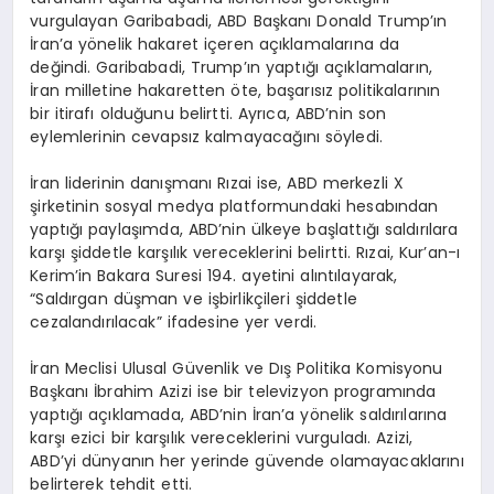
vurgulayan Garibabadi, ABD Başkanı Donald Trump’ın
İran’a yönelik hakaret içeren açıklamalarına da
değindi. Garibabadi, Trump’ın yaptığı açıklamaların,
İran milletine hakaretten öte, başarısız politikalarının
bir itirafı olduğunu belirtti. Ayrıca, ABD’nin son
eylemlerinin cevapsız kalmayacağını söyledi.
İran liderinin danışmanı Rızai ise, ABD merkezli X
şirketinin sosyal medya platformundaki hesabından
yaptığı paylaşımda, ABD’nin ülkeye başlattığı saldırılara
karşı şiddetle karşılık vereceklerini belirtti. Rızai, Kur’an-ı
Kerim’in Bakara Suresi 194. ayetini alıntılayarak,
“Saldırgan düşman ve işbirlikçileri şiddetle
cezalandırılacak” ifadesine yer verdi.
İran Meclisi Ulusal Güvenlik ve Dış Politika Komisyonu
Başkanı İbrahim Azizi ise bir televizyon programında
yaptığı açıklamada, ABD’nin İran’a yönelik saldırılarına
karşı ezici bir karşılık vereceklerini vurguladı. Azizi,
ABD’yi dünyanın her yerinde güvende olamayacaklarını
belirterek tehdit etti.