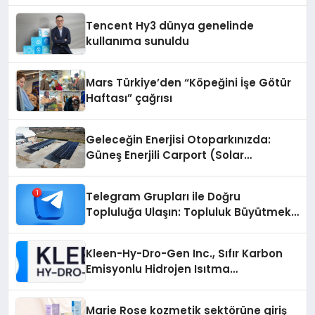
Tencent Hy3 dünya genelinde
kullanıma sunuldu
Mars Türkiye’den “Köpeğini İşe Götür
Haftası” çağrısı
Geleceğin Enerjisi Otoparkınızda:
Güneş Enerjili Carport (Solar
Otopark) Nedir?
Telegram Grupları ile Doğru
Topluluğa Ulaşın: Topluluk Büyütmek
İsteyenlere Telegram Dizinleri
Kleen-Hy-Dro-Gen Inc., Sıfır Karbon
Emisyonlu Hidrojen Isıtma
Teknolojisinde ISO ve TSSA
Düzenleyici Onaylarını Aldı
Marie Rose kozmetik sektörüne giriş