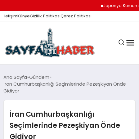
Japonya Kumamoto De
İletişim
Künye
Gizlilik Politikası
Çerez Politikası
ANA SAYFA
Ana Sayfa
Gündem
İran Cumhurbaşkanlığı Seçimlerinde Pezeşkiyan Önde
Gidiyor
GÜNDEM
İran Cumhurbaşkanlığı
İZMIR HABERLERI
Seçimlerinde Pezeşkiyan Önde
Gidiyor