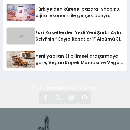
Türkiye’den küresel pazara: ShopinX,
dijital ekonomi ile gerçek dünya
alışverişini bir araya getirmeyi
hedefliyor
Eski Kasetlerden Yedi Yeni Şarkı: Ayla
Selvi’nin “Kayıp Kasetler 1” Albümü 31
Temmuz’da Çıktı
Yeni yapilan 31 bilimsel araştırmaya
göre, Vegan Köpek Maması ve Vegan
Kedi Mamasının İyi Sindirildiğini
Ortaya Koydu
İzmir' de Haberin Doğru Adresi