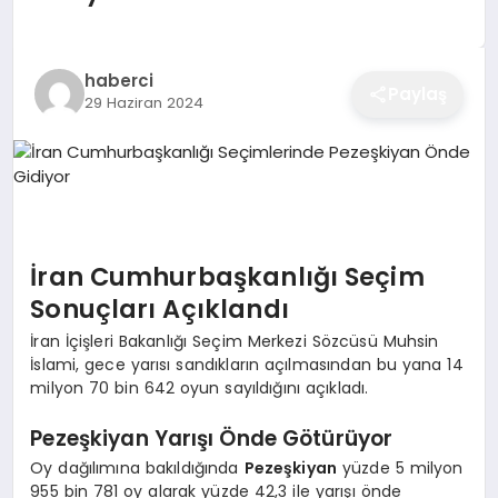
EĞITIM
haberci
Paylaş
29 Haziran 2024
EKONOMI
SAĞLIK
SPOR
İran Cumhurbaşkanlığı Seçim
Sonuçları Açıklandı
İran İçişleri Bakanlığı Seçim Merkezi Sözcüsü Muhsin
YAŞAM
İslami, gece yarısı sandıkların açılmasından bu yana 14
milyon 70 bin 642 oyun sayıldığını açıkladı.
Pezeşkiyan Yarışı Önde Götürüyor
DIĞER
Oy dağılımına bakıldığında
Pezeşkiyan
yüzde 5 milyon
955 bin 781 oy alarak yüzde 42,3 ile yarışı önde