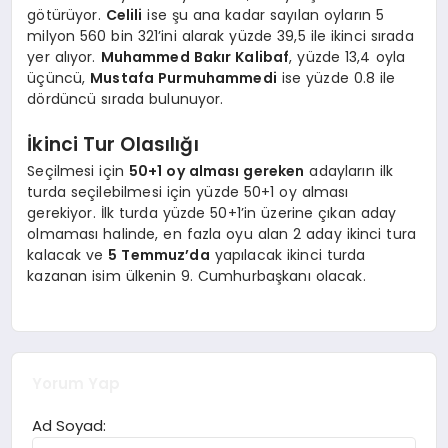
götürüyor.
Celili
ise şu ana kadar sayılan oyların 5
milyon 560 bin 321’ini alarak yüzde 39,5 ile ikinci sırada
yer alıyor.
Muhammed Bakır Kalibaf
, yüzde 13,4 oyla
üçüncü,
Mustafa Purmuhammedi
ise yüzde 0.8 ile
dördüncü sırada bulunuyor.
İkinci Tur Olasılığı
Seçilmesi için
50+1 oy alması gereken
adayların ilk
turda seçilebilmesi için yüzde 50+1 oy alması
gerekiyor. İlk turda yüzde 50+1’in üzerine çıkan aday
olmaması halinde, en fazla oyu alan 2 aday ikinci tura
kalacak ve
5 Temmuz’da
yapılacak ikinci turda
kazanan isim ülkenin 9. Cumhurbaşkanı olacak.
Yorum Yap
Ad Soyad: