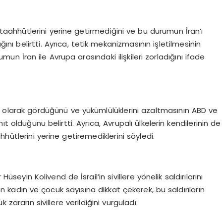
 taahhütlerini yerine getirmediğini ve bu durumun İran’ı
nı belirtti. Ayrıca, tetik mekanizmasının işletilmesinin
mun İran ile Avrupa arasındaki ilişkileri zorladığını ifade
si olarak gördüğünü ve yükümlülüklerini azaltmasının ABD ve
t olduğunu belirtti. Ayrıca, Avrupalı ülkelerin kendilerinin de
ütlerini yerine getiremediklerini söyledi.
Hüseyin Kolivend de İsrail’in sivillere yönelik saldırılarını
en kadın ve çocuk sayısına dikkat çekerek, bu saldırıların
zararın sivillere verildiğini vurguladı.