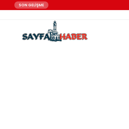
SON GELİŞME