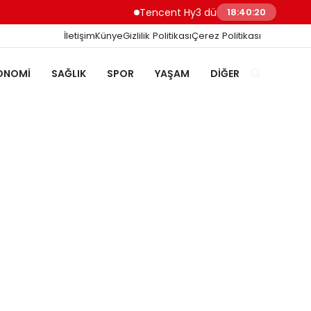
Tencent Hy3 dünya genelinde kullanıma 
18:40:21
İletişim
Künye
Gizlilik Politikası
Çerez Politikası
ONOMI
SAĞLIK
SPOR
YAŞAM
DIĞER