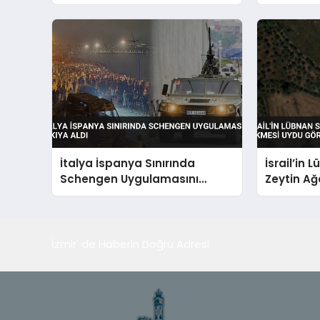
Alındı
Yaptı
İtalya İspanya Sınırında
İsrail’in 
Schengen Uygulamasını
Zeytin Ağ
Askıya Aldı
Görüntüle
İzmir' de Haberin Doğru Adresi