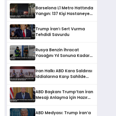
Barselona L1 Metro Hattında
Yangın: 137 Kişi Hastaneye
Kaldırıldı
Trump İran’ı Sert Vurma
Tehdidi Savurdu
Rusya Benzin İhracat
Yasağını Yıl Sonuna Kadar
Uzatıyor
İran Halkı ABD Kara Saldırısı
İddialarına Karşı Sahilde
Silahlı Devriye Geziyor
ABD Başkanı Trump’tan İran
Mesajı Anlaşma İçin Hazır
Değiller
ABD Medyası: Trump İran’a