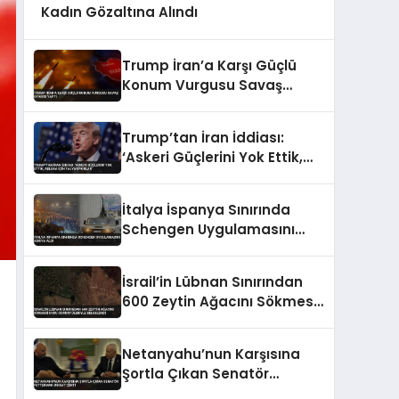
Kadın Gözaltına Alındı
Trump İran’a Karşı Güçlü
Konum Vurgusu Savaş
Uyarısı Yaptı
Trump’tan İran İddiası:
‘Askeri Güçlerini Yok Ettik,
Abluka İçin Yalvarıyorlar’
İtalya İspanya Sınırında
Schengen Uygulamasını
Askıya Aldı
İsrail’in Lübnan Sınırından
600 Zeytin Ağacını Sökmesi
Uydu Görüntüleriyle
Belgelendi
Netanyahu’nun Karşısına
Şortla Çıkan Senatör
Fetterman Dikkat Çekti