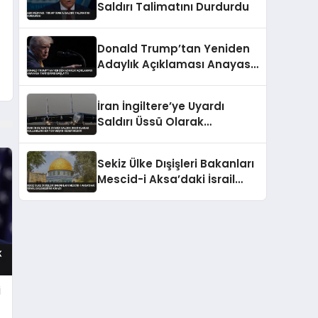
Saldırı Talimatını Durdurdu
Donald Trump’tan Yeniden
Adaylık Açıklaması Anayasa
Tartışması Başlattı
İran İngiltere’ye Uyardı
Saldırı Üssü Olarak
Kullanılan Her Yer Meşru
Hedefimizdir
Sekiz Ülke Dışişleri Bakanları
Mescid-i Aksa’daki İsrail
Eylemlerini Kınadı
i