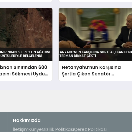
Yalvarıyorlar’
Lübnan Sınırından 600
Netanyahu’nun Karşısına
acını Sökmesi Uydu
Şortla Çıkan Senatör
riyle Belgelendi
Fetterman Dikkat Çekti
Hakkımızda
İletişim
Künye
Gizlilik Politikası
Çerez Politikası