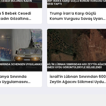
a 5 Bebek Cesedi
Trump İran’a Karşı Güçlü
Kadın Gözaltına
Konum Vurgusu Savaş Uyarısı
Yaptı
panya Sınırında
İsrail’in Lübnan Sınırından 600
 Uygulamasını
Zeytin Ağacını Sökmesi Uydu
dı
Görüntüleriyle Belgelendi