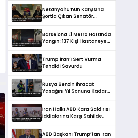
Belgelendi
Netanyahu’nun Karşısına
Şortla Çıkan Senatör
Fetterman Dikkat Çekti
Barselona L1 Metro Hattında
Yangın: 137 Kişi Hastaneye
Kaldırıldı
Trump İran’ı Sert Vurma
Tehdidi Savurdu
Rusya Benzin İhracat
Yasağını Yıl Sonuna Kadar
Uzatıyor
İran Halkı ABD Kara Saldırısı
İddialarına Karşı Sahilde
Silahlı Devriye Geziyor
ABD Başkanı Trump’tan İran