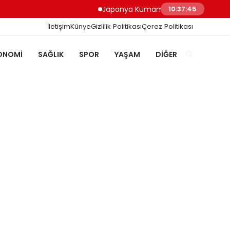
Japonya Kumamoto Depreminde Sağlık Çalı
10:37:46
İletişim
Künye
Gizlilik Politikası
Çerez Politikası
ONOMI
SAĞLIK
SPOR
YAŞAM
DIĞER