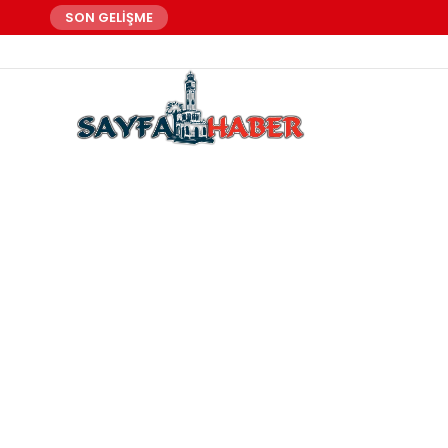
SON GELİŞME