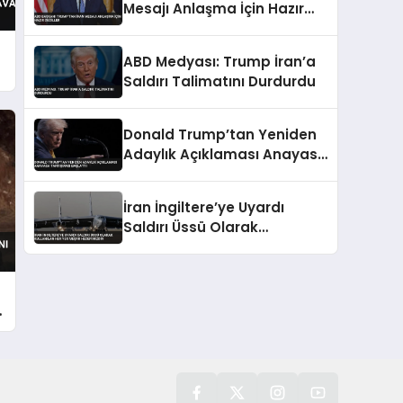
Mesajı Anlaşma İçin Hazır
Değiller
ABD Medyası: Trump İran’a
Saldırı Talimatını Durdurdu
Donald Trump’tan Yeniden
Adaylık Açıklaması Anayasa
Tartışması Başlattı
İran İngiltere’ye Uyardı
Saldırı Üssü Olarak
Kullanılan Her Yer Meşru
Hedefimizdir