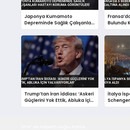
Japonya Kumamoto
Fransa’d
Depreminde Sağlık Çalışanları
Bulundu 
Hastayı Koruma Görüntüleri
Alındı
Trump’tan İran İddiası: ‘Askeri
İtalya İs
Güçlerini Yok Ettik, Abluka İçin
Schengen
Yalvarıyorlar’
Askıya Al
İzmir' de Haberin Doğru Adresi