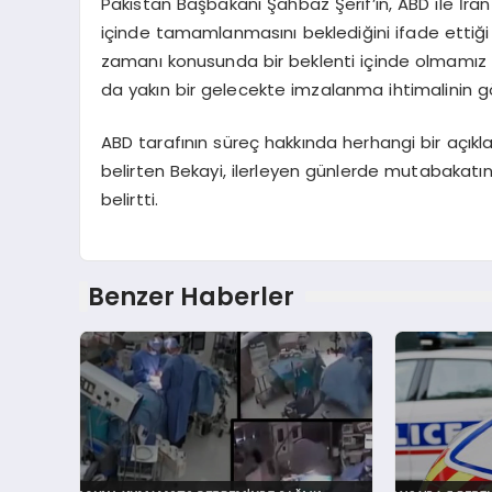
Pakistan Başbakanı Şahbaz Şerif’in, ABD ile İ
içinde tamamlanmasını beklediğini ifade ettiği
zamanı konusunda bir beklenti içinde olmamız g
da yakın bir gelecekte imzalanma ihtimalinin g
ABD tarafının süreç hakkında herhangi bir açık
belirten Bekayi, ilerleyen günlerde mutabakatın
belirtti.
Benzer Haberler