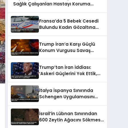
Sağlık Çalışanları Hastayı Koruma
Görüntüleri
Fransa’da 5 Bebek Cesedi
Bulundu Kadın Gözaltına
Alındı
Trump İran’a Karşı Güçlü
Konum Vurgusu Savaş
Uyarısı Yaptı
Trump’tan İran İddiası:
‘Askeri Güçlerini Yok Ettik,
Abluka İçin Yalvarıyorlar’
İtalya İspanya Sınırında
Schengen Uygulamasını
Askıya Aldı
İsrail’in Lübnan Sınırından
600 Zeytin Ağacını Sökmesi
Uydu Görüntüleriyle