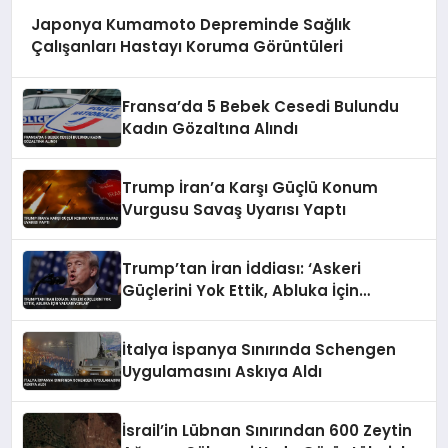
Japonya Kumamoto Depreminde Sağlık
Çalışanları Hastayı Koruma Görüntüleri
Fransa’da 5 Bebek Cesedi Bulundu
Kadın Gözaltına Alındı
Trump İran’a Karşı Güçlü Konum
Vurgusu Savaş Uyarısı Yaptı
Trump’tan İran İddiası: ‘Askeri
Güçlerini Yok Ettik, Abluka İçin
Yalvarıyorlar’
İtalya İspanya Sınırında Schengen
Uygulamasını Askıya Aldı
İsrail’in Lübnan Sınırından 600 Zeytin