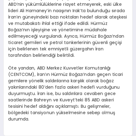
ABD’nin yükümlülüklerine riayet etmeyerek, eski ülke
lideri Ali Hamaney’in naaşının Irak’ta bulunduğu sırada
İran’ın güneyindeki bazı noktaları hedef alarak ateşkesi
ve mutabakatı ihlal ettiği ifade edildi. Hürmüz
Boğazı’nın işleyişine ve yönetimine müdahale
edilmeyeceği vurgulandı. Ayrıca, Hürmüz Boğazı’ndan
ticaret gemileri ve petrol tankerlerinin güvenli geçişi
için belirlenen tek emniyetli güzergahın İran
tarafından belirlendiği belirtildi.
Öte yandan, ABD Merkez Kuvvetler Komutanlığı
(CENTCOM), İran’ın Hürmüz Boğazı’ndan geçen ticari
gemilere yönelik saldırılarına karşılık olarak boğaz
yakınlarındaki 80’den fazla askeri hedefi vurduğunu
duyurmuştu. İran ise, bu saldırılara cevaben gece
saatlerinde Bahreyn ve Kuveyt’teki 85 ABD askeri
tesisini hedef aldığını açıklamıştı. Bu gelişmeler,
bölgedeki tansiyonun yükselmesine sebep olmuş
durumda.