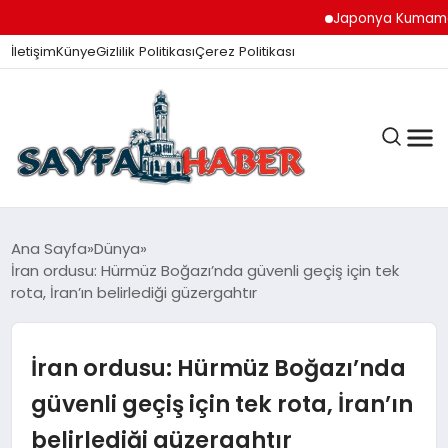
Japonya Kumamoto Depr
İletişim
Künye
Gizlilik Politikası
Çerez Politikası
ANA SAYFA
Ana Sayfa
Dünya
İran ordusu: Hürmüz Boğazı’nda güvenli geçiş için tek
rota, İran’ın belirlediği güzergahtır
GÜNDEM
İran ordusu: Hürmüz Boğazı’nda
İZMIR HABERLERI
güvenli geçiş için tek rota, İran’ın
belirlediği güzergahtır