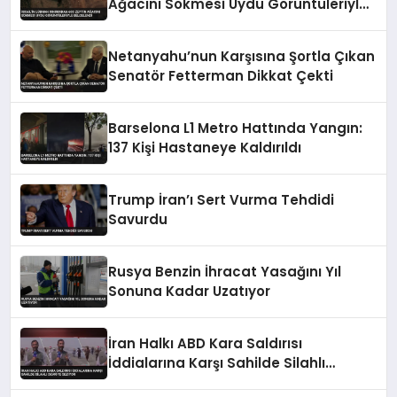
Ağacını Sökmesi Uydu Görüntüleriyle
Belgelendi
Netanyahu’nun Karşısına Şortla Çıkan
Senatör Fetterman Dikkat Çekti
Barselona L1 Metro Hattında Yangın:
137 Kişi Hastaneye Kaldırıldı
Trump İran’ı Sert Vurma Tehdidi
Savurdu
Rusya Benzin İhracat Yasağını Yıl
Sonuna Kadar Uzatıyor
İran Halkı ABD Kara Saldırısı
İddialarına Karşı Sahilde Silahlı
Devriye Geziyor