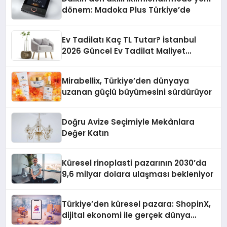
dönem: Madoka Plus Türkiye’de
Ev Tadilatı Kaç TL Tutar? İstanbul
2026 Güncel Ev Tadilat Maliyet
Rehberi
Mirabellix, Türkiye’den dünyaya
uzanan güçlü büyümesini sürdürüyor
Doğru Avize Seçimiyle Mekânlara
Değer Katın
Küresel rinoplasti pazarının 2030’da
9,6 milyar dolara ulaşması bekleniyor
Türkiye’den küresel pazara: ShopinX,
dijital ekonomi ile gerçek dünya
alışverişini bir araya getirmeyi