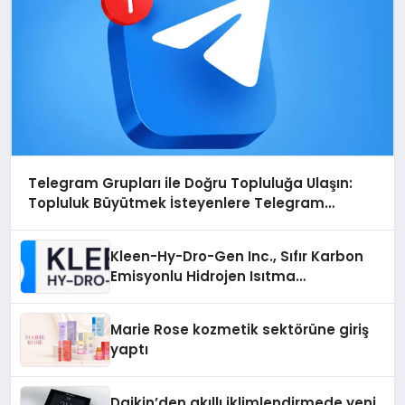
Telegram Grupları ile Doğru Topluluğa Ulaşın:
Topluluk Büyütmek İsteyenlere Telegram
Dizinleri
Kleen-Hy-Dro-Gen Inc., Sıfır Karbon
Emisyonlu Hidrojen Isıtma
Teknolojisinde ISO ve TSSA
Düzenleyici Onaylarını Aldı
Marie Rose kozmetik sektörüne giriş
yaptı
Daikin’den akıllı iklimlendirmede yeni