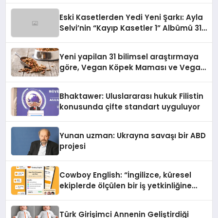
hedefliyor
Eski Kasetlerden Yedi Yeni Şarkı: Ayla
Selvi’nin “Kayıp Kasetler 1” Albümü 31
Temmuz’da Çıktı
Yeni yapilan 31 bilimsel araştırmaya
göre, Vegan Köpek Maması ve Vegan
Kedi Mamasının İyi Sindirildiğini
Ortaya Koydu
Bhaktawer: Uluslararası hukuk Filistin
konusunda çifte standart uyguluyor
Yunan uzman: Ukrayna savaşı bir ABD
projesi
Cowboy English: “İngilizce, küresel
ekiplerde ölçülen bir iş yetkinliğine
dönüşüyor”
Türk Girişimci Annenin Geliştirdiği