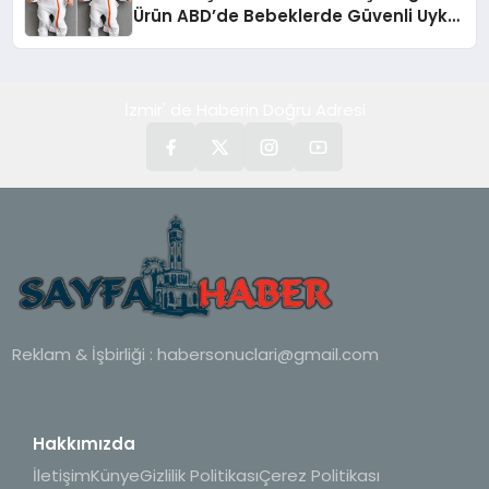
Ürün ABD’de Bebeklerde Güvenli Uyku
Standardına Yeni Bir Bakış Açısı
Getiriyor.
İzmir' de Haberin Doğru Adresi
Reklam & İşbirliği :
habersonuclari@gmail.com
Hakkımızda
İletişim
Künye
Gizlilik Politikası
Çerez Politikası