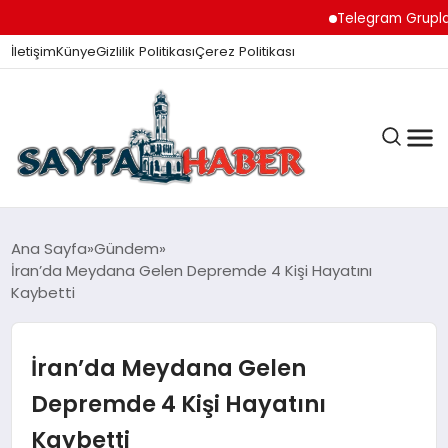
Telegram Grupları il
İletişim
Künye
Gizlilik Politikası
Çerez Politikası
ANA SAYFA
Ana Sayfa
Gündem
İran’da Meydana Gelen Depremde 4 Kişi Hayatını
Kaybetti
GÜNDEM
İran’da Meydana Gelen
İZMIR HABERLERI
Depremde 4 Kişi Hayatını
Kaybetti