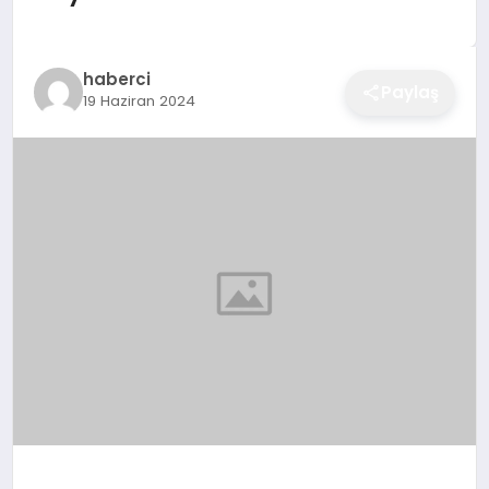
EĞITIM
haberci
Paylaş
19 Haziran 2024
EKONOMI
SAĞLIK
SPOR
YAŞAM
DIĞER