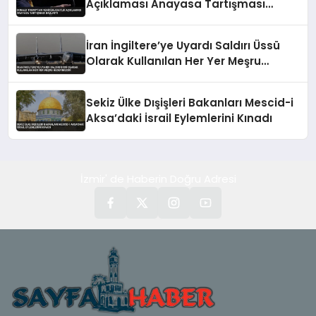
Açıklaması Anayasa Tartışması
Başlattı
İran İngiltere’ye Uyardı Saldırı Üssü
Olarak Kullanılan Her Yer Meşru
Hedefimizdir
Sekiz Ülke Dışişleri Bakanları Mescid-i
Aksa’daki İsrail Eylemlerini Kınadı
İzmir' de Haberin Doğru Adresi