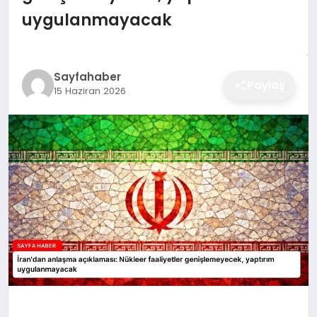
EĞITIM
uygulanmayacak
EKONOMI
Sayfahaber
Paylaş
15 Haziran 2026
SAĞLIK
SPOR
YAŞAM
DIĞER