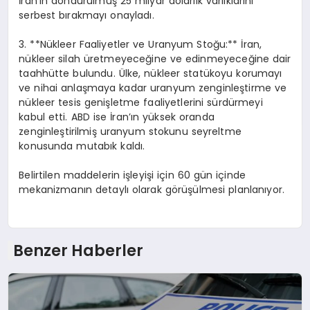
İran’ın dondurulmuş 25 milyar dolarlık varlıklarını
serbest bırakmayı onayladı.
3. **Nükleer Faaliyetler ve Uranyum Stoğu:** İran,
nükleer silah üretmeyeceğine ve edinmeyeceğine dair
taahhütte bulundu. Ülke, nükleer statükoyu korumayı
ve nihai anlaşmaya kadar uranyum zenginleştirme ve
nükleer tesis genişletme faaliyetlerini sürdürmeyi
kabul etti. ABD ise İran’ın yüksek oranda
zenginleştirilmiş uranyum stokunu seyreltme
konusunda mutabık kaldı.
Belirtilen maddelerin işleyişi için 60 gün içinde
mekanizmanın detaylı olarak görüşülmesi planlanıyor.
Benzer Haberler