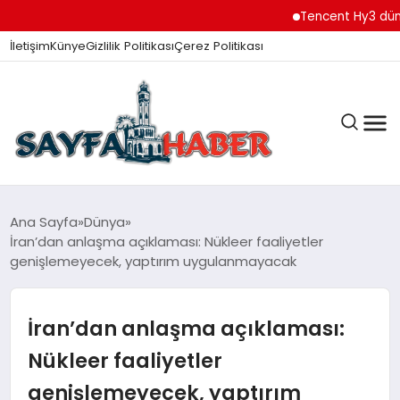
Tencent Hy3 dünya ge
İletişim
Künye
Gizlilik Politikası
Çerez Politikası
ANA SAYFA
Ana Sayfa
Dünya
İran’dan anlaşma açıklaması: Nükleer faaliyetler
genişlemeyecek, yaptırım uygulanmayacak
GÜNDEM
İran’dan anlaşma açıklaması:
İZMIR HABERLERI
Nükleer faaliyetler
genişlemeyecek, yaptırım