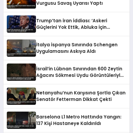
Vurgusu Savaş Uyarısı Yaptı
Trump’tan İran İddiası: ‘Askeri
Güçlerini Yok Ettik, Abluka İçin
Yalvarıyorlar’
İtalya İspanya Sınırında Schengen
Uygulamasını Askıya Aldı
İsrail’in Lübnan Sınırından 600 Zeytin
Ağacını Sökmesi Uydu Görüntüleriyle
Belgelendi
Netanyahu’nun Karşısına Şortla Çıkan
Senatör Fetterman Dikkat Çekti
Barselona L1 Metro Hattında Yangın:
137 Kişi Hastaneye Kaldırıldı