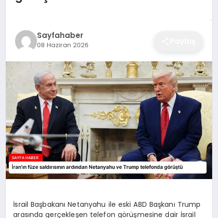
EĞITIM
Sayfahaber
Paylaş
08 Haziran 2026
EKONOMI
SAĞLIK
SPOR
YAŞAM
DIĞER
İsrail Başbakanı Netanyahu ile eski ABD Başkanı Trump
arasında gerçekleşen telefon görüşmesine dair İsrail