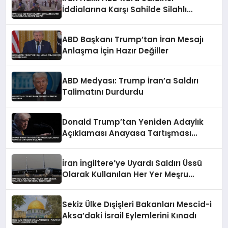
İddialarına Karşı Sahilde Silahlı
Devriye Geziyor
ABD Başkanı Trump’tan İran Mesajı
Anlaşma İçin Hazır Değiller
ABD Medyası: Trump İran’a Saldırı
Talimatını Durdurdu
Donald Trump’tan Yeniden Adaylık
Açıklaması Anayasa Tartışması
Başlattı
İran İngiltere’ye Uyardı Saldırı Üssü
Olarak Kullanılan Her Yer Meşru
Hedefimizdir
Sekiz Ülke Dışişleri Bakanları Mescid-i
Aksa’daki İsrail Eylemlerini Kınadı