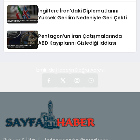
İngiltere İran’daki Diplomatlarını
Yüksek Gerilim Nedeniyle Geri Çekti
Pentagon’un İran Çatışmalarında
ABD Kayıplarını Gizlediği İddiası
İzmir' de Haberin Doğru Adresi
Reklam & İşbirliği :
habersonuclari@gmail.com