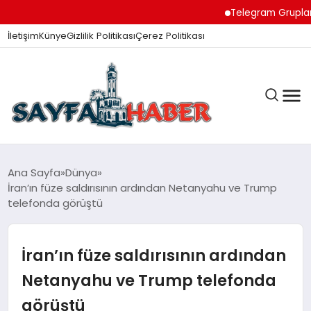
Telegram Grupları ile D
İletişim
Künye
Gizlilik Politikası
Çerez Politikası
ANA SAYFA
Ana Sayfa
Dünya
İran’ın füze saldırısının ardından Netanyahu ve Trump
telefonda görüştü
GÜNDEM
İran’ın füze saldırısının ardından
İZMIR HABERLERI
Netanyahu ve Trump telefonda
görüştü