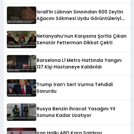
İsrail’in Lübnan Sınırından 600 Zeytin
Ağacını Sökmesi Uydu Görüntüleriyle
Belgelendi
Netanyahu’nun Karşısına Şortla Çıkan
Senatör Fetterman Dikkat Çekti
Barselona L1 Metro Hattında Yangın:
137 Kişi Hastaneye Kaldırıldı
Trump İran’ı Sert Vurma Tehdidi
Savurdu
Rusya Benzin İhracat Yasağını Yıl
Sonuna Kadar Uzatıyor
İran Halkı ABD Kara Saldırısı