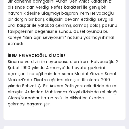
Bir döneme damgasını vuran ‘Sen Anlat Karadeniz’
dizisinde can verdiği Nefes karakteri ile geniş bir
hayran kitlesine ulaşmayı başaran İrem Helvacıoğlu,
bir dargın bir barışık ilişkisini devam ettirdiği sevgilisi
Ural Kaspar ile yatakta çekilmiş sarmaş dolaş pozunu
takipçilerinin beğenisine sundu. Güzel oyuncu bu
kareye “Ben aşırı seviyorum” notunu yazmayı ihmal
etmedi.
İREM HELVACIOĞLU KİMDİR?
Sinema ve dizi film oyuncusu olan İrem Helvacıoğlu 2
Şubat 1990 yılında Almanya’da hayata gözlerini
açmıştır. Lise eğitiminden sonra Müjdat Gezen Sanat
Merkezi’nde Tiyatro eğitimi almıştır. İlk olarak 2010
yılında Behzat Ç. Bir Ankara Polisiyesi adlı dizide de rol
almıştır. Ardından Muhteşem Yüzyıl dizisinde rol aldığı
Clara/Nurbahar Hatun rolü ile dikkatleri üzerine
çekmeyi başarmıştır.