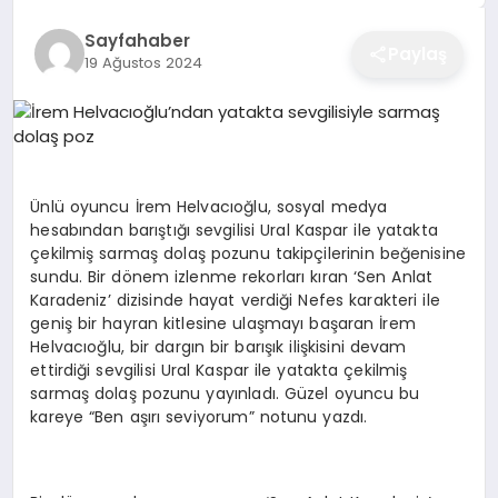
EĞITIM
Sayfahaber
Paylaş
19 Ağustos 2024
EKONOMI
SAĞLIK
Ünlü oyuncu İrem Helvacıoğlu, sosyal medya
hesabından barıştığı sevgilisi Ural Kaspar ile yatakta
çekilmiş sarmaş dolaş pozunu takipçilerinin beğenisine
SPOR
sundu. Bir dönem izlenme rekorları kıran ‘Sen Anlat
Karadeniz’ dizisinde hayat verdiği Nefes karakteri ile
geniş bir hayran kitlesine ulaşmayı başaran İrem
Helvacıoğlu, bir dargın bir barışık ilişkisini devam
YAŞAM
ettirdiği sevgilisi Ural Kaspar ile yatakta çekilmiş
sarmaş dolaş pozunu yayınladı. Güzel oyuncu bu
kareye “Ben aşırı seviyorum” notunu yazdı.
DIĞER