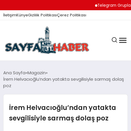
Telegram Grupları i
İletişim
Künye
Gizlilik Politikası
Çerez Politikası
ANA SAYFA
Ana Sayfa
Magazin
İrem Helvacıoğlu’ndan yatakta sevgilisiyle sarmaş dolaş
poz
GÜNDEM
İrem Helvacıoğlu’ndan yatakta
İZMIR HABERLERI
sevgilisiyle sarmaş dolaş poz