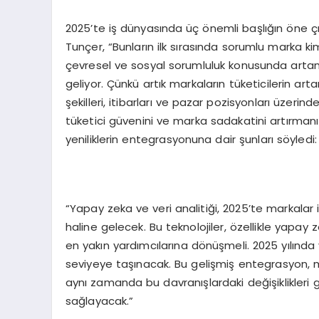
2025’te iş dünyasında üç önemli başlığın öne çı
Tunçer, “Bunların ilk sırasında sorumlu marka kiml
çevresel ve sosyal sorumluluk konusunda artan be
geliyor. Çünkü artık markaların tüketicilerin ar
şekilleri, itibarları ve pazar pozisyonları üzerin
tüketici güvenini ve marka sadakatini artırmanı
yeniliklerin entegrasyonuna dair şunları söyledi:
“Yapay zeka ve veri analitiği, 2025’te markalar
haline gelecek. Bu teknolojiler, özellikle yapay 
en yakın yardımcılarına dönüşmeli. 2025 yılında
seviyeye taşınacak. Bu gelişmiş entegrasyon, ma
aynı zamanda bu davranışlardaki değişiklikleri 
sağlayacak.”