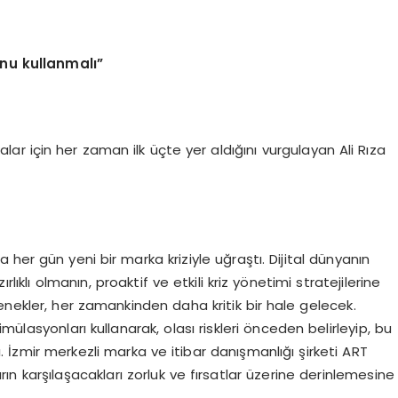
onu kullanmalı”
rkalar için her zaman ilk üçte yer aldığını vurgulayan Ali Rıza
 her gün yeni bir marka kriziyle uğraştı. Dijital dünyanın
lıklı olmanın, proaktif ve etkili kriz yönetimi stratejilerine
enekler, her zamankinden daha kritik bir hale gelecek.
ülasyonları kullanarak, olası riskleri önceden belirleyip, bu
lı. İzmir merkezli marka ve itibar danışmanlığı şirketi ART
rın karşılaşacakları zorluk ve fırsatlar üzerine derinlemesine