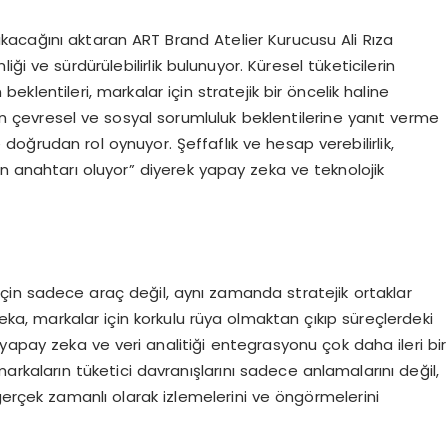
kacağını aktaran ART Brand Atelier Kurucusu Ali Rıza
iği ve sürdürülebilirlik bulunuyor. Küresel tüketicilerin
klentileri, markalar için stratejik bir öncelik haline
tan çevresel ve sosyal sorumluluk beklentilerine yanıt verme
de doğrudan rol oynuyor. Şeffaflık ve hesap verebilirlik,
n anahtarı oluyor” diyerek yapay zeka ve teknolojik
 için sadece araç değil, aynı zamanda stratejik ortaklar
zeka, markalar için korkulu rüya olmaktan çıkıp süreçlerdeki
 yapay zeka ve veri analitiği entegrasyonu çok daha ileri bir
rkaların tüketici davranışlarını sadece anlamalarını değil,
gerçek zamanlı olarak izlemelerini ve öngörmelerini