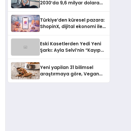
2030’da 9,6 milyar dolara
ulaşması bekleniyor
Türkiye’den küresel pazara:
ShopinX, dijital ekonomi ile
gerçek dünya alışverişini bir
araya getirmeyi hedefliyor
Eski Kasetlerden Yedi Yeni
Şarkı: Ayla Selvi’nin “Kayıp
Kasetler 1” Albümü 31
Temmuz’da Çıktı
Yeni yapilan 31 bilimsel
araştırmaya göre, Vegan
Köpek Maması ve Vegan
Kedi Mamasının İyi
Sindirildiğini Ortaya Koydu