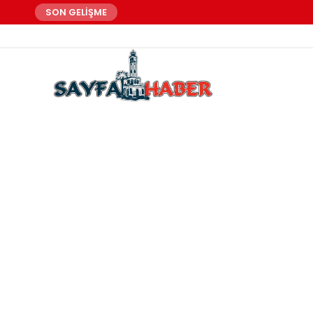
SON GELİŞME