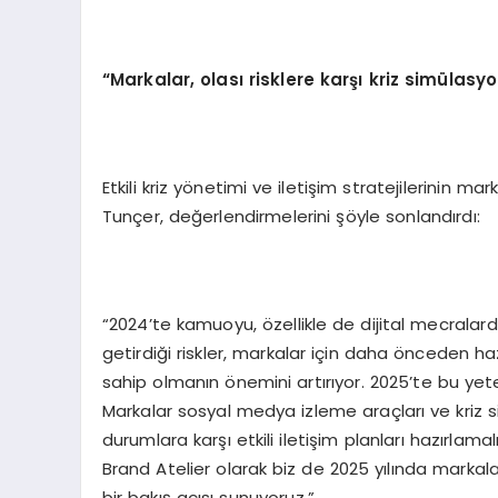
“Markalar, olası risklere karşı kriz simülasy
Etkili kriz yönetimi ve iletişim stratejilerinin ma
Tunçer, değerlendirmelerini şöyle sonlandırdı:
“2024’te kamuoyu, özellikle de dijital mecralarda
getirdiği riskler, markalar için daha önceden hazır
sahip olmanın önemini artırıyor. 2025’te bu yet
Markalar sosyal medya izleme araçları ve kriz sim
durumlara karşı etkili iletişim planları hazırlama
Brand Atelier olarak biz de 2025 yılında markala
bir bakış açısı sunuyoruz.”