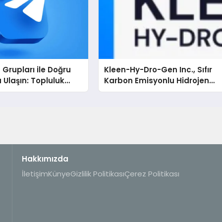
Grupları ile Doğru
Kleen-Hy-Dro-Gen Inc., Sıfır
 Ulaşın: Topluluk
Karbon Emisyonlu Hidrojen
 İsteyenlere
Isıtma Teknolojisinde ISO ve
Dizinleri
TSSA Düzenleyici Onaylarını
Aldı
Hakkımızda
İletişim
Künye
Gizlilik Politikası
Çerez Politikası