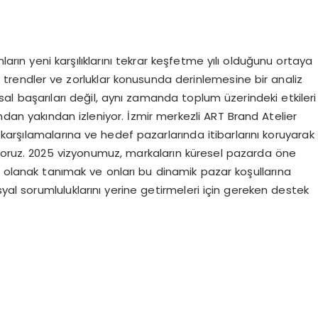
arın yeni karşılıklarını tekrar keşfetme yılı olduğunu ortaya
 trendler ve zorluklar konusunda derinlemesine bir analiz
 başarıları değil, aynı zamanda toplum üzerindeki etkileri
afından yakından izleniyor. İzmir merkezli ART Brand Atelier
i karşılamalarına ve hedef pazarlarında itibarlarını koruyarak
yoruz. 2025 vizyonumuz, markaların küresel pazarda öne
rine olanak tanımak ve onları bu dinamik pazar koşullarına
l sorumluluklarını yerine getirmeleri için gereken destek