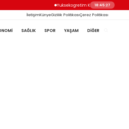
Yuksekogretim Kurumu Dijital Donusum Icin 
18:45:28
İletişim
Künye
Gizlilik Politikası
Çerez Politikası
ONOMI
SAĞLIK
SPOR
YAŞAM
DIĞER