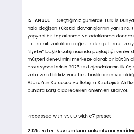
İSTANBUL
—
Geçtiğimiz günlerde Türk İş Dünya
hızla değişen tüketici davranışlarının yanı sıra, 
yepyeni bir toparlanma ve odaklanma dönemine 
ekonomik zorluklara rağmen dengelenme ve iyimse
Niyete” başlıklı çalışmasında paylaştığı veriler
müşteri deneyimini merkeze alarak bir bütün olar
profesyonellerinin 2025’teki ajandalarının ilk üç
zeka ve etkili kriz yönetimi başlıklarının yer ald
Atelier’nin Kurucusu ve İletişim Stratejisti Ali
bunlara karşı alabilecekleri önlemleri sıralıyor.
Processed with VSCO with c7 preset
2025, ezber kavramların anlamlarını yenide