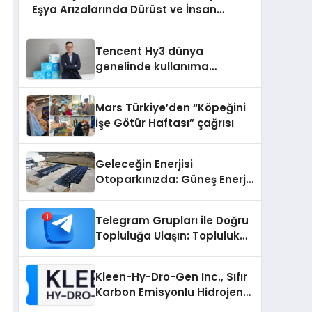
Eşya Arızalarında Dürüst ve İnsan
Odaklı Destek
Tencent Hy3 dünya
genelinde kullanıma
sunuldu
Mars Türkiye’den “Köpeğini
İşe Götür Haftası” çağrısı
Geleceğin Enerjisi
Otoparkınızda: Güneş Enerjili
Carport (Solar Otopark)
Nedir?
Telegram Grupları ile Doğru
Topluluğa Ulaşın: Topluluk
Büyütmek İsteyenlere
Telegram Dizinleri
Kleen-Hy-Dro-Gen Inc., Sıfır
Karbon Emisyonlu Hidrojen
Isıtma Teknolojisinde ISO ve