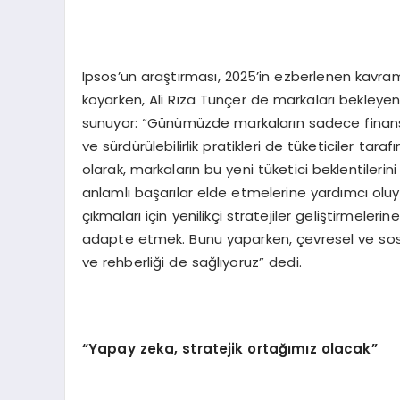
Ipsos’un araştırması, 2025’in ezberlenen kavraml
koyarken, Ali Rıza Tunçer de markaları bekleyen
sunuyor: “Günümüzde markaların sadece finansal
ve sürdürülebilirlik pratikleri de tüketiciler tar
olarak, markaların bu yeni tüketici beklentilerin
anlamlı başarılar elde etmelerine yardımcı olu
çıkmaları için yenilikçi stratejiler geliştirmele
adapte etmek. Bunu yaparken, çevresel ve sosya
ve rehberliği de sağlıyoruz” dedi.
“Yapay zeka, stratejik ortağımız olacak”