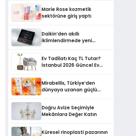
TSSA Düzenleyici Onaylarını
Marie Rose kozmetik
Aldı
sektörüne giriş yaptı
Daikin’den akıllı
iklimlendirmede yeni
dönem: Madoka Plus
Türkiye’de
Ev Tadilatı Kaç TL Tutar?
İstanbul 2026 Güncel Ev
Tadilat Maliyet Rehberi
Mirabellix, Türkiye’den
dünyaya uzanan güçlü
büyümesini sürdürüyor
Doğru Avize Seçimiyle
Mekânlara Değer Katın
Küresel rinoplasti pazarının