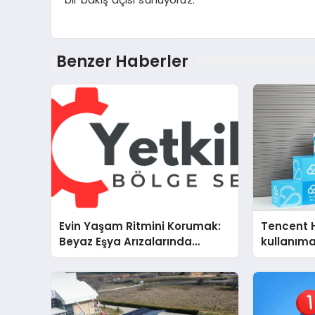
Benzer Haberler
Evin Yaşam Ritmini Korumak:
Tencent 
Beyaz Eşya Arızalarında
kullanım
Dürüst ve İnsan Odaklı Destek