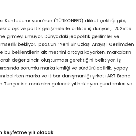
sı Konfederasyonu’nun (TÜRKONFED) dikkat çektiği gibi,
teknolojik ve politik gelişmelerle birlikte iş dünyası, 2025’te
girmeyi umuyor. Dünyadaki jeopolitik gerilimler ve
rlik bekliyor. Ipsos’un “Yeni Bir Uzlaşı Arayışı: Gerilimden
 de bu beklentilerin alt metnini ortaya koyarken, markaların
ak değer zinciri oluşturması gerektiğini belirtiyor. İş
 sırasında sorumlu marka kimliği ve sürdürülebilirlik, yapay
ığını belirten marka ve itibar danışmanlığı şirketi ART Brand
 Rıza Tunçer ise markaları gelecek yıl bekleyen gündemleri ve
n keşfetme yılı olacak