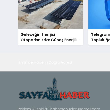
Geleceğin Enerjisi
Telegram 
Otoparkınızda: Güneş Enerjili
Topluluğa
Carport (Solar Otopark)
Büyütmek
Nedir?
Telegram 
İzmir' de Haberin Doğru Adresi
Reklam & İşbirliği :
habersonuclari@gmail.com