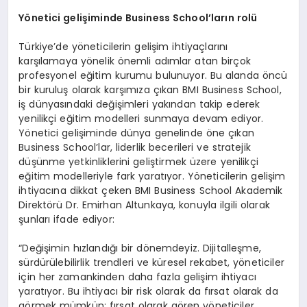
Y
ö
netici geliş
iminde Business School
’
ların rolü
Türkiye’de yöneticilerin gelişim ihtiyaçlarını
karşılamaya yönelik önemli adımlar atan birçok
profesyonel eğitim kurumu bulunuyor. Bu alanda öncü
bir kuruluş olarak karşımıza çıkan BMI Business School,
iş dünyasındaki değişimleri yakından takip ederek
yenilikçi eğitim modelleri sunmaya devam ediyor.
Yönetici gelişiminde dünya genelinde öne çıkan
Business School’lar, liderlik becerileri ve stratejik
düşünme yetkinliklerini geliştirmek üzere yenilikçi
eğitim modelleriyle fark yaratıyor. Yöneticilerin gelişim
ihtiyacına dikkat çeken BMI Business School Akademik
Direktörü Dr. Emirhan Altunkaya, konuyla ilgili olarak
şunları ifade ediyor:
“Değişimin hızlandığı bir dönemdeyiz. Dijitalleşme,
sürdürülebilirlik trendleri ve küresel rekabet, yöneticiler
için her zamankinden daha fazla gelişim ihtiyacı
yaratıyor. Bu ihtiyacı bir risk olarak da fırsat olarak da
görmek mümkün; fırsat olarak gören yöneticiler