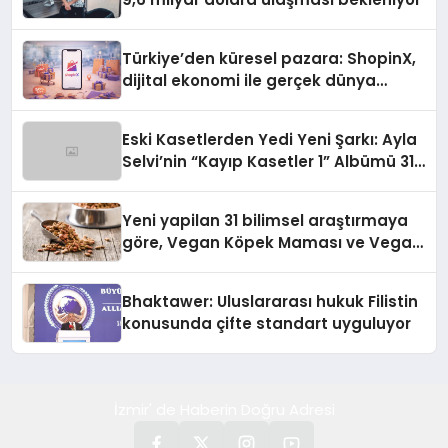
Türkiye’den küresel pazara: ShopinX,
dijital ekonomi ile gerçek dünya
alışverişini bir araya getirmeyi
hedefliyor
Eski Kasetlerden Yedi Yeni Şarkı: Ayla
Selvi’nin “Kayıp Kasetler 1” Albümü 31
Temmuz’da Çıktı
Yeni yapilan 31 bilimsel araştırmaya
göre, Vegan Köpek Maması ve Vegan
Kedi Mamasının İyi Sindirildiğini
Ortaya Koydu
Bhaktawer: Uluslararası hukuk Filistin
konusunda çifte standart uyguluyor
İzmir' de Haberin Doğru Adresi