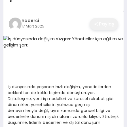
EĞITIM
haberci
Paylaş
17 Mart 2025
EKONOMI
SAĞLIK
SPOR
İş dünyasında yaşanan hızlı değişim, yöneticilerden
YAŞAM
beklentileri de köklü biçimde dönüştürüyor.
Dijitalleşme, yeni iş modelleri ve küresel rekabet gibi
dinamikler, yöneticilerin yalnızca geçmiş
deneyimleriyle değil, aynı zamanda güncel bilgi ve
DIĞER
becerilerle donanmış olmalarını zorunlu kılıyor. Stratejik
düşünme, liderlik becerileri ve dijital dönüşüm