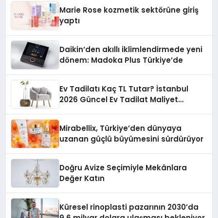
Düzenleyici Onaylarını Aldı
Marie Rose kozmetik sektörüne giriş
yaptı
Daikin’den akıllı iklimlendirmede yeni
dönem: Madoka Plus Türkiye’de
Ev Tadilatı Kaç TL Tutar? İstanbul
2026 Güncel Ev Tadilat Maliyet
Rehberi
Mirabellix, Türkiye’den dünyaya
uzanan güçlü büyümesini sürdürüyor
Doğru Avize Seçimiyle Mekânlara
Değer Katın
Küresel rinoplasti pazarının 2030’da
9,6 milyar dolara ulaşması bekleniyor