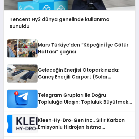
Tencent Hy3 dünya genelinde kullanıma
sunuldu
Mars Türkiye’den “Köpeğini İşe Götür
Haftası” çağrısı
Geleceğin Enerjisi Otoparkınızda:
Güneş Enerjili Carport (Solar
Otopark) Nedir?
Telegram Grupları ile Doğru
Topluluğa Ulaşın: Topluluk Büyütmek
İsteyenlere Telegram Dizinleri
Kleen-Hy-Dro-Gen Inc., Sıfır Karbon
Emisyonlu Hidrojen Isıtma
Teknolojisinde ISO ve TSSA