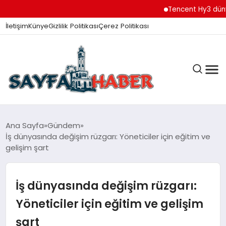
Tencent Hy3 dünya gen
İletişim
Künye
Gizlilik Politikası
Çerez Politikası
ANA SAYFA
Ana Sayfa
Gündem
İş dünyasında değişim rüzgarı: Yöneticiler için eğitim ve
gelişim şart
GÜNDEM
İş dünyasında değişim rüzgarı:
İZMIR HABERLERI
Yöneticiler için eğitim ve gelişim
şart