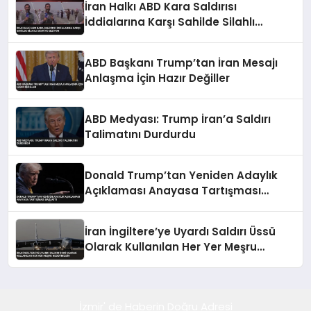
İran Halkı ABD Kara Saldırısı
İddialarına Karşı Sahilde Silahlı
Devriye Geziyor
ABD Başkanı Trump’tan İran Mesajı
Anlaşma İçin Hazır Değiller
ABD Medyası: Trump İran’a Saldırı
Talimatını Durdurdu
Donald Trump’tan Yeniden Adaylık
Açıklaması Anayasa Tartışması
Başlattı
İran İngiltere’ye Uyardı Saldırı Üssü
Olarak Kullanılan Her Yer Meşru
Hedefimizdir
İzmir' de Haberin Doğru Adresi