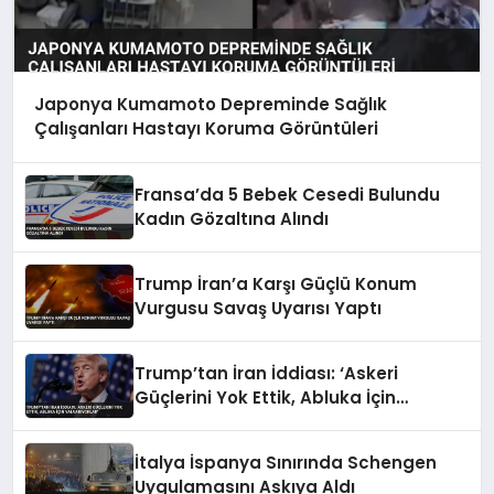
Japonya Kumamoto Depreminde Sağlık
Çalışanları Hastayı Koruma Görüntüleri
Fransa’da 5 Bebek Cesedi Bulundu
Kadın Gözaltına Alındı
Trump İran’a Karşı Güçlü Konum
Vurgusu Savaş Uyarısı Yaptı
Trump’tan İran İddiası: ‘Askeri
Güçlerini Yok Ettik, Abluka İçin
Yalvarıyorlar’
İtalya İspanya Sınırında Schengen
Uygulamasını Askıya Aldı