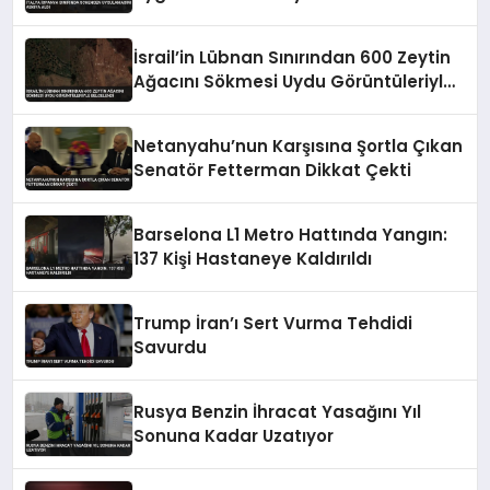
İsrail’in Lübnan Sınırından 600 Zeytin
Ağacını Sökmesi Uydu Görüntüleriyle
Belgelendi
Netanyahu’nun Karşısına Şortla Çıkan
Senatör Fetterman Dikkat Çekti
Barselona L1 Metro Hattında Yangın:
137 Kişi Hastaneye Kaldırıldı
Trump İran’ı Sert Vurma Tehdidi
Savurdu
Rusya Benzin İhracat Yasağını Yıl
Sonuna Kadar Uzatıyor