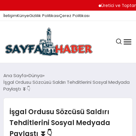
Üretici ve Toptancılar D
İletişim
Künye
Gizlilik Politikası
Çerez Politikası
ANA SAYFA
Ana Sayfa
Dünya
İşgal Ordusu Sözcüsü Saldırı Tehditlerini Sosyal Medyada
Paylaştı ⏬👇
GÜNDEM
İşgal Ordusu Sözcüsü Saldırı
İZMIR HABERLERI
Tehditlerini Sosyal Medyada
Paylaştı ⏬👇