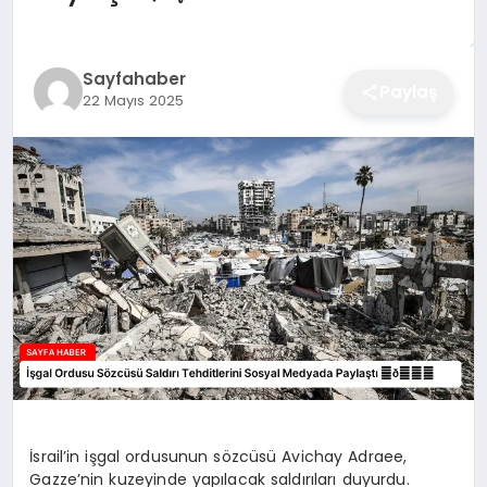
EĞITIM
Sayfahaber
Paylaş
22 Mayıs 2025
EKONOMI
SAĞLIK
SPOR
YAŞAM
DIĞER
İsrail’in işgal ordusunun sözcüsü Avichay Adraee,
Gazze’nin kuzeyinde yapılacak saldırıları duyurdu.