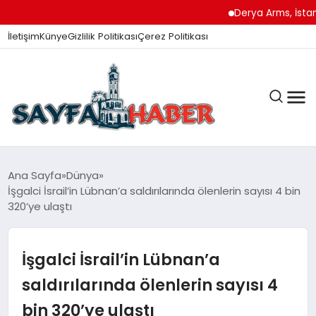
Derya Arms, İstanbul Pr
İletişim
Künye
Gizlilik Politikası
Çerez Politikası
ANA SAYFA
Ana Sayfa
Dünya
İşgalci İsrail’in Lübnan’a saldırılarında ölenlerin sayısı 4 bin
320’ye ulaştı
GÜNDEM
İşgalci İsrail’in Lübnan’a
İZMIR HABERLERI
saldırılarında ölenlerin sayısı 4
bin 320’ye ulaştı