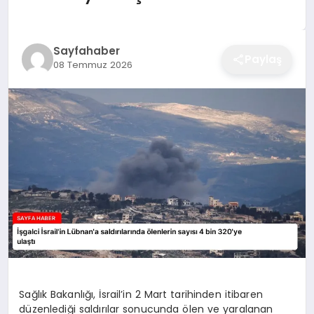
EĞITIM
Sayfahaber
Paylaş
08 Temmuz 2026
EKONOMI
SAĞLIK
SPOR
YAŞAM
DIĞER
Sağlık Bakanlığı, İsrail’in 2 Mart tarihinden itibaren
düzenlediği saldırılar sonucunda ölen ve yaralanan