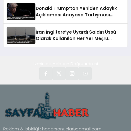
Donald Trump’tan Yeniden Adaylık
Açıklaması Anayasa Tartışması
Başlattı
İran İngiltere’ye Uyardı Saldırı Üssü
Olarak Kullanılan Her Yer Meşru
Hedefimizdir
İzmir' de Haberin Doğru Adresi
Reklam & İşbirliği :
habersonuclari@gmail.com