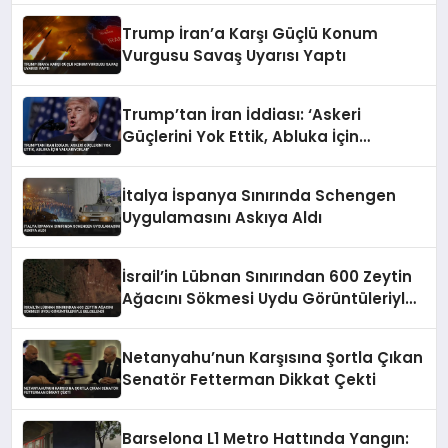
Trump İran’a Karşı Güçlü Konum
Vurgusu Savaş Uyarısı Yaptı
Trump’tan İran İddiası: ‘Askeri
Güçlerini Yok Ettik, Abluka İçin
Yalvarıyorlar’
İtalya İspanya Sınırında Schengen
Uygulamasını Askıya Aldı
İsrail’in Lübnan Sınırından 600 Zeytin
Ağacını Sökmesi Uydu Görüntüleriyle
Belgelendi
Netanyahu’nun Karşısına Şortla Çıkan
Senatör Fetterman Dikkat Çekti
Barselona L1 Metro Hattında Yangın: