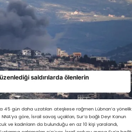
s’ta 45 gün daha uzatılan ateşkese rağmen Lübnan’a yönelik
ı NNA’ya göre, İsrail savaş uçakları, Sur’a bağlı Deyr Kanun
uk ve kadınların da bulunduğu en az 10 kişi yaralandı,
 Kurtarma çalışmaları sürüyor. İsrail ordusu ayrıca Sur’a bağlı