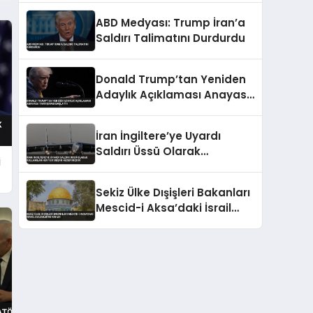
ABD Medyası: Trump İran’a
Saldırı Talimatını Durdurdu
Donald Trump’tan Yeniden
Adaylık Açıklaması Anayasa
Tartışması Başlattı
İran İngiltere’ye Uyardı
Saldırı Üssü Olarak
i
Kullanılan Her Yer Meşru
Hedefimizdir
Sekiz Ülke Dışişleri Bakanları
Mescid-i Aksa’daki İsrail
Eylemlerini Kınadı