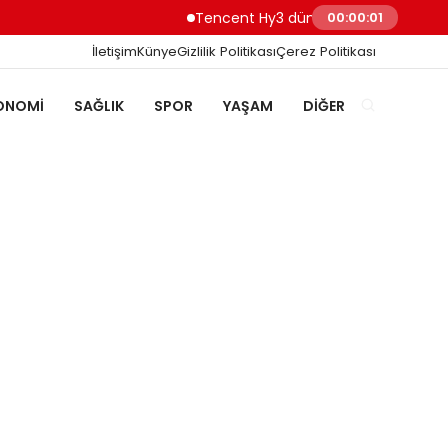
Tencent Hy3 dünya genelinde kullanıma s
00:00:02
İletişim
Künye
Gizlilik Politikası
Çerez Politikası
ONOMI
SAĞLIK
SPOR
YAŞAM
DIĞER