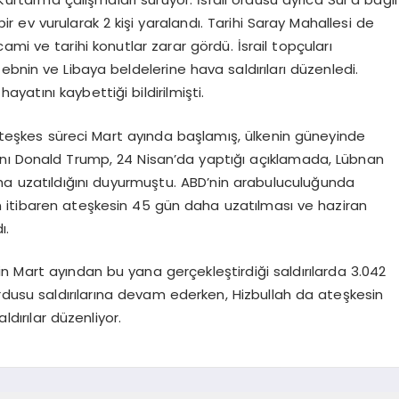
r ev vurularak 2 kişi yaralandı. Tarihi Saray Mahallesi de
cami ve tarihi konutlar zarar gördü. İsrail topçuları
ebnin ve Libaya beldelerine hava saldırıları düzenledi.
ayatını kaybettiği bildirilmişti.
e ateşkes süreci Mart ayında başlamış, ülkenin güneyinde
anı Donald Trump, 24 Nisan’da yaptığı açıklamada, Lübnan
daha uzatıldığını duyurmuştu. ABD’nin arabuluculuğunda
 itibaren ateşkesin 45 gün daha uzatılması ve haziran
ı.
l’in Mart ayından bu yana gerçekleştirdiği saldırılarda 3.042
ordusu saldırılarına devam ederken, Hizbullah da ateşkesin
saldırılar düzenliyor.