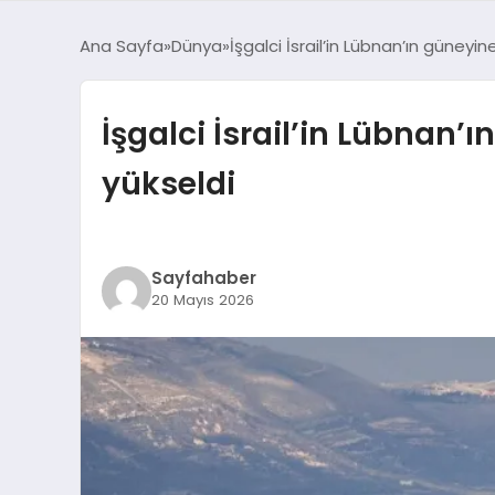
Ana Sayfa
Dünya
İşgalci İsrail’in Lübnan’ın güneyin
İşgalci İsrail’in Lübnan’ı
yükseldi
Sayfahaber
20 Mayıs 2026