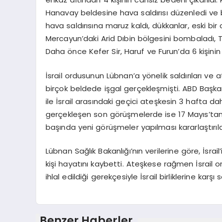
Hanavay beldesine hava saldırısı düzenledi ve bi
hava saldırısına maruz kaldı, dükkanlar, eski bir 
Mercayun’daki Arid Dıbin bölgesini bombaladı, T
Daha önce Kefer Sir, Haruf ve Furun’da 6 kişinin h
İsrail ordusunun Lübnan’a yönelik saldırıları v
birçok beldede işgal gerçekleşmişti. ABD Başk
ile İsrail arasındaki geçici ateşkesin 3 hafta 
gerçekleşen son görüşmelerde ise 17 Mayıs’tan
başında yeni görüşmeler yapılması kararlaştırıld
Lübnan Sağlık Bakanlığı’nın verilerine göre, İsrai
kişi hayatını kaybetti. Ateşkese rağmen İsrail 
ihlal edildiği gerekçesiyle İsrail birliklerine karşı 
Benzer Haberler