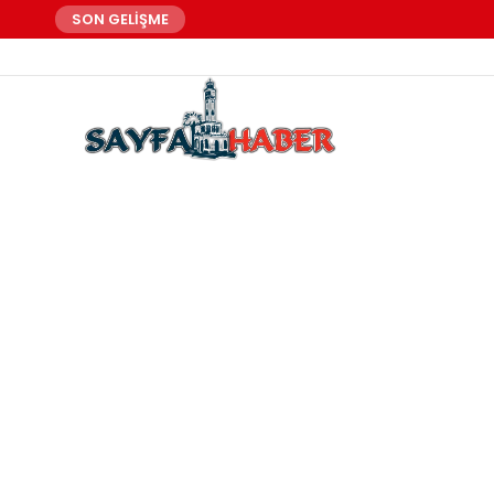
SON GELİŞME