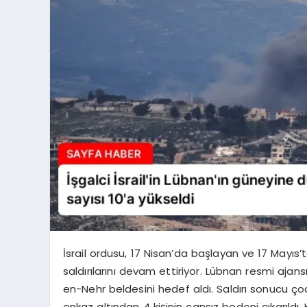
İsrail ordusu, 17 Nisan’da başlayan ve 17 Mayı
saldırılarını devam ettiriyor. Lübnan resmi ajans
en-Nehr beldesini hedef aldı. Saldırı sonucu çoc
enkaz altından 4 kişinin cansız bedeni çıkarıldı.