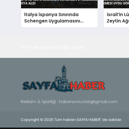
İtalya İspanya Sınırında
İsrail’in 
Schengen Uygulamasını
Zeytin Ağ
Askıya Aldı
Görüntüle
İzmir' de Haberin Doğru Adresi
Reklam & İşbirliği :
habersonuclari@gmail.com
Copyright © 2025 Tüm hakları SAYFA HABER' de saklıdır.