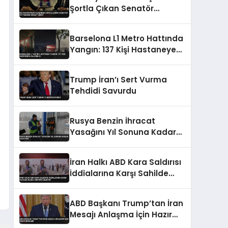
Şortla Çıkan Senatör
Fetterman Dikkat Çekti
Barselona L1 Metro Hattında
Yangın: 137 Kişi Hastaneye
Kaldırıldı
Trump İran’ı Sert Vurma
Tehdidi Savurdu
Rusya Benzin İhracat
Yasağını Yıl Sonuna Kadar
Uzatıyor
İran Halkı ABD Kara Saldırısı
İddialarına Karşı Sahilde
Silahlı Devriye Geziyor
ABD Başkanı Trump’tan İran
Mesajı Anlaşma İçin Hazır
Değiller