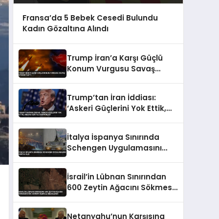
Fransa’da 5 Bebek Cesedi Bulundu
Kadın Gözaltına Alındı
Trump İran’a Karşı Güçlü
Konum Vurgusu Savaş
Uyarısı Yaptı
Trump’tan İran İddiası:
‘Askeri Güçlerini Yok Ettik,
Abluka İçin Yalvarıyorlar’
İtalya İspanya Sınırında
Schengen Uygulamasını
Askıya Aldı
İsrail’in Lübnan Sınırından
600 Zeytin Ağacını Sökmesi
Uydu Görüntüleriyle
Belgelendi
Netanyahu’nun Karşısına