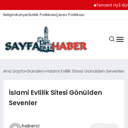
Tencent Hy3 dünya ge
İletişim
Künye
Gizlilik Politikası
Çerez Politikası
ANA SAYFA
Ana Sayfa
Gündem
İslami Evlilik Sitesi Gönülden Sevenler
İslami Evlilik Sitesi Gönülden
GÜNDEM
Sevenler
İZMIR HABERLERI
haberci