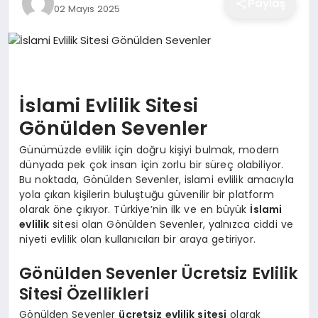
Paylaş
02 Mayıs 2025
EĞITIM
EKONOMI
İslami Evlilik Sitesi
SAĞLIK
Gönülden Sevenler
Günümüzde evlilik için doğru kişiyi bulmak, modern
dünyada pek çok insan için zorlu bir süreç olabiliyor.
SPOR
Bu noktada, Gönülden Sevenler, islami evlilik amacıyla
yola çıkan kişilerin buluştuğu güvenilir bir platform
olarak öne çıkıyor. Türkiye’nin ilk ve en büyük
İslami
evlilik
sitesi olan Gönülden Sevenler, yalnızca ciddi ve
YAŞAM
niyeti evlilik olan kullanıcıları bir araya getiriyor.
Gönülden Sevenler Ücretsiz Evlilik
DIĞER
Sitesi Özellikleri
Gönülden Sevenler
ücretsiz evlilik sitesi
olarak