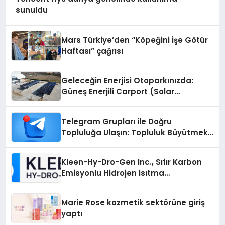
sunuldu
Mars Türkiye’den “Köpeğini İşe Götür
Haftası” çağrısı
Geleceğin Enerjisi Otoparkınızda:
Güneş Enerjili Carport (Solar
Otopark) Nedir?
Telegram Grupları ile Doğru
Topluluğa Ulaşın: Topluluk Büyütmek
İsteyenlere Telegram Dizinleri
Kleen-Hy-Dro-Gen Inc., Sıfır Karbon
Emisyonlu Hidrojen Isıtma
Teknolojisinde ISO ve TSSA
Düzenleyici Onaylarını Aldı
Marie Rose kozmetik sektörüne giriş
yaptı