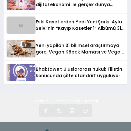
dijital ekonomi ile gerçek dünya
alışverişini bir araya getirmeyi
hedefliyor
Eski Kasetlerden Yedi Yeni Şarkı: Ayla
Selvi’nin “Kayıp Kasetler 1” Albümü 31
Temmuz’da Çıktı
Yeni yapilan 31 bilimsel araştırmaya
göre, Vegan Köpek Maması ve Vegan
Kedi Mamasının İyi Sindirildiğini
Ortaya Koydu
Bhaktawer: Uluslararası hukuk Filistin
konusunda çifte standart uyguluyor
İzmir' de Haberin Doğru Adresi