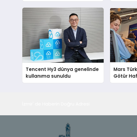
Yönetmeli?
global m
sergiledi
Tencent Hy3 dünya genelinde
Mars Türk
kullanıma sunuldu
Götür Haf
İzmir' de Haberin Doğru Adresi