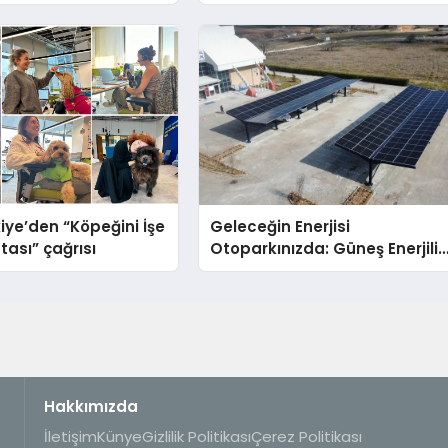
arka vizyonunu
Dürüst ve İnsan Odaklı Deste
iye’den “Köpeğini İşe
Geleceğin Enerjisi
tası” çağrısı
Otoparkınızda: Güneş Enerjili
Carport (Solar Otopark)
Nedir?
Hakkımızda
İletişim
Künye
Gizlilik Politikası
Çerez Politikası