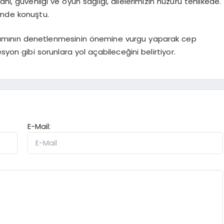
ı, güvenliği ve oyun sağlığı, ailelerimizin huzuru tehlikede.
inde konuştu.
anımının denetlenmesinin önemine vurgu yaparak cep
syon gibi sorunlara yol açabileceğini belirtiyor.
E-Mail: