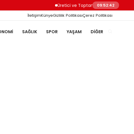
Üretici ve Toptancılar Dijital Sipariş Süre
09:52:42
İletişim
Künye
Gizlilik Politikası
Çerez Politikası
ONOMI
SAĞLIK
SPOR
YAŞAM
DIĞER