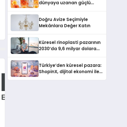
dünyaya uzanan güçlü
büyümesini sürdürüyor
Doğru Avize Seçimiyle
Mekânlara Değer Katın
Küresel rinoplasti pazarının
2030’da 9,6 milyar dolara
ulaşması bekleniyor
Türkiye’den küresel pazara:
ShopinX, dijital ekonomi ile
gerçek dünya alışverişini bir
araya getirmeyi hedefliyor