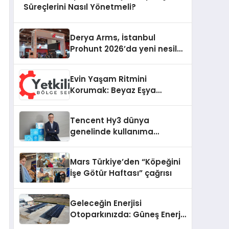
Süreçlerini Nasıl Yönetmeli?
Derya Arms, İstanbul
Prohunt 2026’da yeni nesil
ürünlerini ve global marka
vizyonunu sergiledi
Evin Yaşam Ritmini
Korumak: Beyaz Eşya
Arızalarında Dürüst ve İnsan
Odaklı Destek
Tencent Hy3 dünya
genelinde kullanıma
sunuldu
Mars Türkiye’den “Köpeğini
İşe Götür Haftası” çağrısı
Geleceğin Enerjisi
Otoparkınızda: Güneş Enerjili
Carport (Solar Otopark)