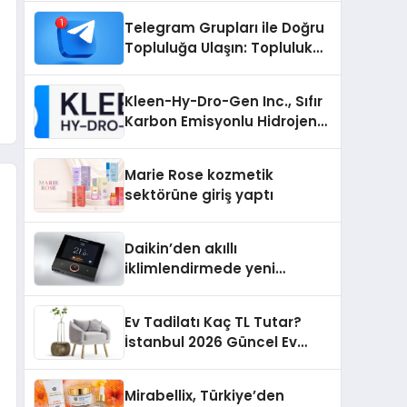
Nedir?
Telegram Grupları ile Doğru
Topluluğa Ulaşın: Topluluk
Büyütmek İsteyenlere
Telegram Dizinleri
Kleen-Hy-Dro-Gen Inc., Sıfır
Karbon Emisyonlu Hidrojen
Isıtma Teknolojisinde ISO ve
TSSA Düzenleyici Onaylarını
Marie Rose kozmetik
Aldı
sektörüne giriş yaptı
Daikin’den akıllı
iklimlendirmede yeni
dönem: Madoka Plus
Türkiye’de
Ev Tadilatı Kaç TL Tutar?
İstanbul 2026 Güncel Ev
Tadilat Maliyet Rehberi
Mirabellix, Türkiye’den