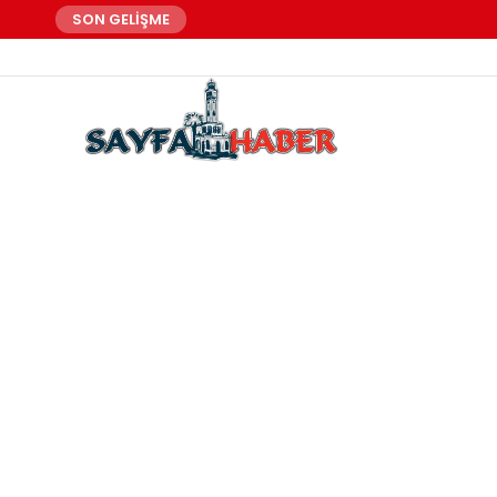
SON GELİŞME