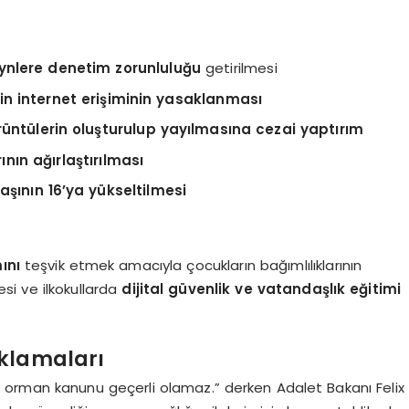
ynlere denetim zorunluluğu
getirilmesi
çin internet erişiminin yasaklanması
örüntülerin oluşturulup yayılmasına cezai yaptırım
nın ağırlaştırılması
yaşının 16’ya yükseltilmesi
ını
teşvik etmek amacıyla çocukların bağımlılıklarının
esi ve ilkokullarda
dijital güvenlik ve vatandaşlık eğitimi
ıklamaları
, orman kanunu geçerli olamaz.” derken Adalet Bakanı Felix