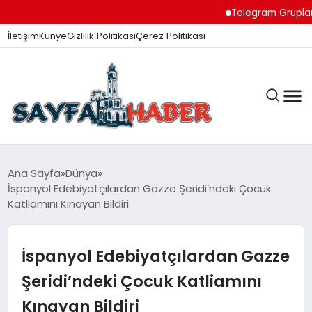
Telegram Grupları ile D
İletişim
Künye
Gizlilik Politikası
Çerez Politikası
ANA SAYFA
Ana Sayfa
Dünya
İspanyol Edebiyatçılardan Gazze Şeridi’ndeki Çocuk
Katliamını Kınayan Bildiri
GÜNDEM
İspanyol Edebiyatçılardan Gazze
İZMIR HABERLERI
Şeridi’ndeki Çocuk Katliamını
Kınayan Bildiri