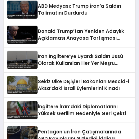
ABD Medyası: Trump İran’a Saldırı
Talimatını Durdurdu
Donald Trump’tan Yeniden Adaylık
Açıklaması Anayasa Tartışması
Başlattı
İran İngiltere’ye Uyardı Saldırı Üssü
Olarak Kullanılan Her Yer Meşru
Hedefimizdir
Sekiz Ülke Dışişleri Bakanları Mescid-i
Aksa’daki İsrail Eylemlerini Kınadı
İngiltere İran’daki Diplomatlarını
Yüksek Gerilim Nedeniyle Geri Çekti
Pentagon’un İran Çatışmalarında
ABD Kayıplarını Gizlediği İddiası