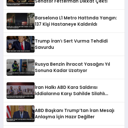
Senatör Fetterman Dikkat Çekti
Barselona L1 Metro Hattında Yangın:
137 Kişi Hastaneye Kaldırıldı
Trump İran’ı Sert Vurma Tehdidi
Savurdu
Rusya Benzin İhracat Yasağını Yıl
Sonuna Kadar Uzatıyor
İran Halkı ABD Kara Saldırısı
İddialarına Karşı Sahilde Silahlı
Devriye Geziyor
ABD Başkanı Trump’tan İran Mesajı
Anlaşma İçin Hazır Değiller