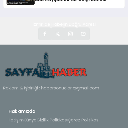
İzmir' de Haberin Doğru Adresi
Reklam & İşbirliği :
habersonuclari@gmail.com
Hakkımızda
İletişim
Künye
Gizlilik Politikası
Çerez Politikası