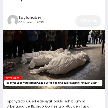
EĞITIM
Sayfahaber
Paylaş
04 Haziran 2025
EKONOMI
SAĞLIK
SPOR
YAŞAM
DIĞER
İspanya’da ulusal edebiyat ödülü sahibi Emilio
Urberuaga ve Ricardo Gomez gibi 400’den fazla