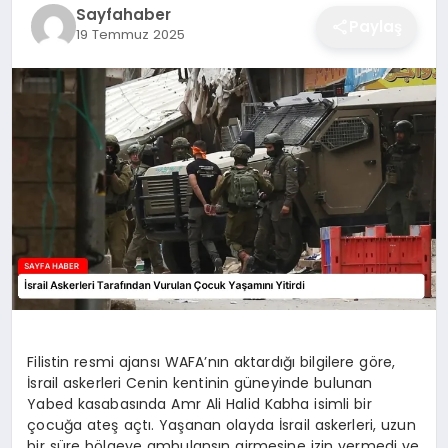
Sayfahaber
EĞITIM
Paylaş
19 Temmuz 2025
EKONOMI
SAĞLIK
SPOR
YAŞAM
Filistin resmi ajansı WAFA’nın aktardığı bilgilere göre,
İsrail askerleri Cenin kentinin güneyinde bulunan
DIĞER
Yabed kasabasında Amr Ali Halid Kabha isimli bir
çocuğa ateş açtı. Yaşanan olayda İsrail askerleri, uzun
bir süre bölgeye ambulansın girmesine izin vermedi ve