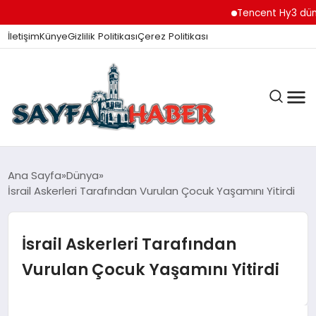
Tencent Hy3 dünya gen
İletişim
Künye
Gizlilik Politikası
Çerez Politikası
ANA SAYFA
Ana Sayfa
Dünya
İsrail Askerleri Tarafından Vurulan Çocuk Yaşamını Yitirdi
GÜNDEM
İsrail Askerleri Tarafından
Vurulan Çocuk Yaşamını Yitirdi
İZMIR HABERLERI