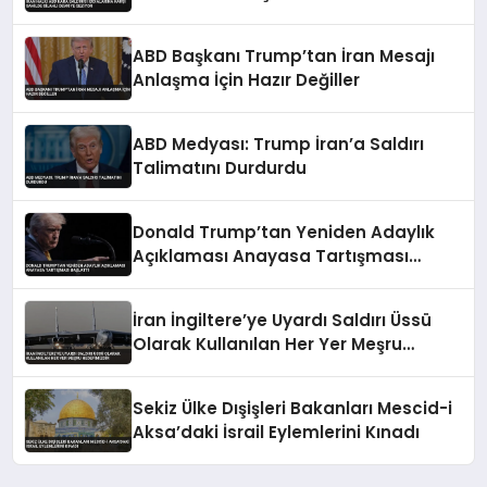
Devriye Geziyor
ABD Başkanı Trump’tan İran Mesajı
Anlaşma İçin Hazır Değiller
ABD Medyası: Trump İran’a Saldırı
Talimatını Durdurdu
Donald Trump’tan Yeniden Adaylık
Açıklaması Anayasa Tartışması
Başlattı
İran İngiltere’ye Uyardı Saldırı Üssü
Olarak Kullanılan Her Yer Meşru
Hedefimizdir
Sekiz Ülke Dışişleri Bakanları Mescid-i
Aksa’daki İsrail Eylemlerini Kınadı