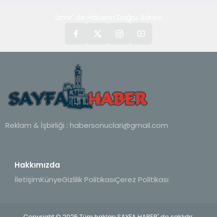
İzmir' de Haberin Doğru Adresi
Reklam & İşbirliği :
habersonuclari@gmail.com
Hakkımızda
İletişim
Künye
Gizlilik Politikası
Çerez Politikası
Copyright © 2025 Tüm hakları SAYFA HABER' de saklıdır.