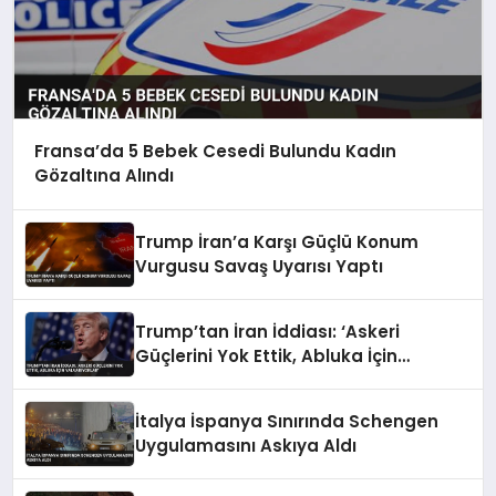
Fransa’da 5 Bebek Cesedi Bulundu Kadın
Gözaltına Alındı
Trump İran’a Karşı Güçlü Konum
Vurgusu Savaş Uyarısı Yaptı
Trump’tan İran İddiası: ‘Askeri
Güçlerini Yok Ettik, Abluka İçin
Yalvarıyorlar’
İtalya İspanya Sınırında Schengen
Uygulamasını Askıya Aldı