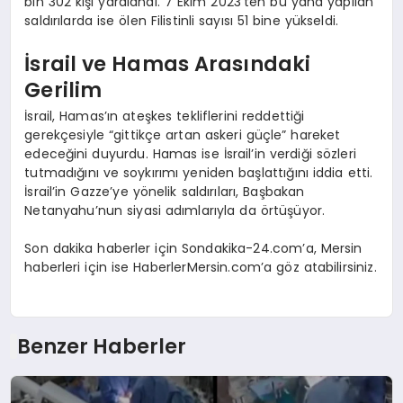
bin 302 kişi yaralandı. 7 Ekim 2023’ten bu yana yapılan
saldırılarda ise ölen Filistinli sayısı 51 bine yükseldi.
İsrail ve Hamas Arasındaki
Gerilim
İsrail, Hamas’ın ateşkes tekliflerini reddettiği
gerekçesiyle “gittikçe artan askeri güçle” hareket
edeceğini duyurdu. Hamas ise İsrail’in verdiği sözleri
tutmadığını ve soykırımı yeniden başlattığını iddia etti.
İsrail’in Gazze’ye yönelik saldırıları, Başbakan
Netanyahu’nun siyasi adımlarıyla da örtüşüyor.
Son dakika haberler için Sondakika-24.com’a, Mersin
haberleri için ise HaberlerMersin.com’a göz atabilirsiniz.
Benzer Haberler