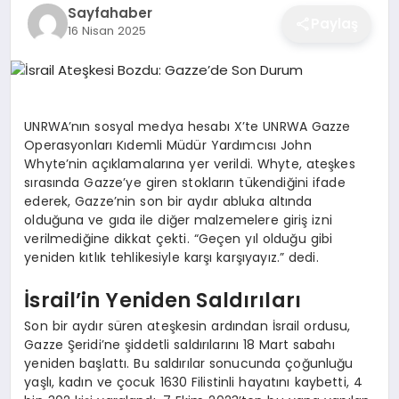
Sayfahaber
EĞITIM
Paylaş
16 Nisan 2025
EKONOMI
UNRWA’nın sosyal medya hesabı X’te UNRWA Gazze
Operasyonları Kıdemli Müdür Yardımcısı John
SAĞLIK
Whyte’nin açıklamalarına yer verildi. Whyte, ateşkes
sırasında Gazze’ye giren stokların tükendiğini ifade
ederek, Gazze’nin son bir aydır abluka altında
SPOR
olduğuna ve gıda ile diğer malzemelere giriş izni
verilmediğine dikkat çekti. “Geçen yıl olduğu gibi
yeniden kıtlık tehlikesiyle karşı karşıyayız.” dedi.
YAŞAM
İsrail’in Yeniden Saldırıları
Son bir aydır süren ateşkesin ardından İsrail ordusu,
Gazze Şeridi’ne şiddetli saldırılarını 18 Mart sabahı
DIĞER
yeniden başlattı. Bu saldırılar sonucunda çoğunluğu
yaşlı, kadın ve çocuk 1630 Filistinli hayatını kaybetti, 4