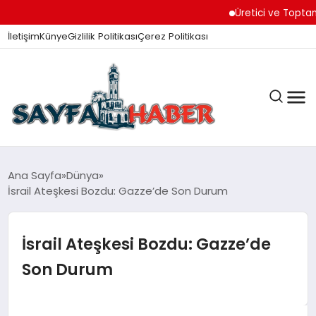
Üretici ve Toptancılar 
İletişim
Künye
Gizlilik Politikası
Çerez Politikası
ANA SAYFA
Ana Sayfa
Dünya
İsrail Ateşkesi Bozdu: Gazze’de Son Durum
GÜNDEM
İsrail Ateşkesi Bozdu: Gazze’de
Son Durum
İZMIR HABERLERI