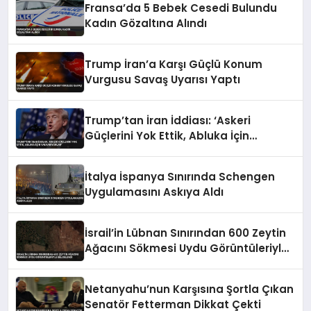
Fransa’da 5 Bebek Cesedi Bulundu
Kadın Gözaltına Alındı
Trump İran’a Karşı Güçlü Konum
Vurgusu Savaş Uyarısı Yaptı
Trump’tan İran İddiası: ‘Askeri
Güçlerini Yok Ettik, Abluka İçin
Yalvarıyorlar’
İtalya İspanya Sınırında Schengen
Uygulamasını Askıya Aldı
İsrail’in Lübnan Sınırından 600 Zeytin
Ağacını Sökmesi Uydu Görüntüleriyle
Belgelendi
Netanyahu’nun Karşısına Şortla Çıkan
Senatör Fetterman Dikkat Çekti