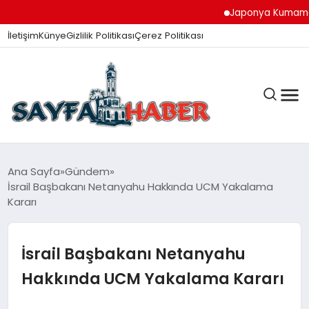
Japonya Kumamoto De
İletişim
Künye
Gizlilik Politikası
Çerez Politikası
ANA SAYFA
Ana Sayfa
Gündem
İsrail Başbakanı Netanyahu Hakkında UCM Yakalama
Kararı
GÜNDEM
İsrail Başbakanı Netanyahu
İZMIR HABERLERI
Hakkında UCM Yakalama Kararı