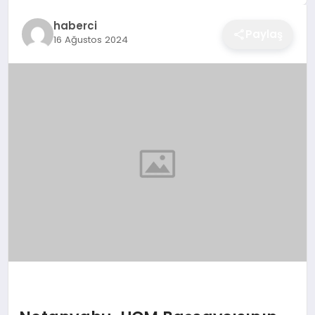
EĞITIM
haberci
Paylaş
16 Ağustos 2024
EKONOMI
SAĞLIK
SPOR
YAŞAM
DIĞER