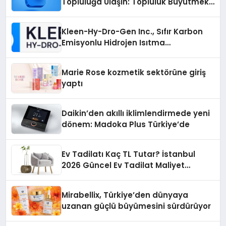
Topluluğa Ulaşın: Topluluk Büyütmek
İsteyenlere Telegram Dizinleri
Kleen-Hy-Dro-Gen Inc., Sıfır Karbon
Emisyonlu Hidrojen Isıtma
Teknolojisinde ISO ve TSSA
Düzenleyici Onaylarını Aldı
Marie Rose kozmetik sektörüne giriş
yaptı
Daikin’den akıllı iklimlendirmede yeni
dönem: Madoka Plus Türkiye’de
Ev Tadilatı Kaç TL Tutar? İstanbul
2026 Güncel Ev Tadilat Maliyet
Rehberi
Mirabellix, Türkiye’den dünyaya
uzanan güçlü büyümesini sürdürüyor