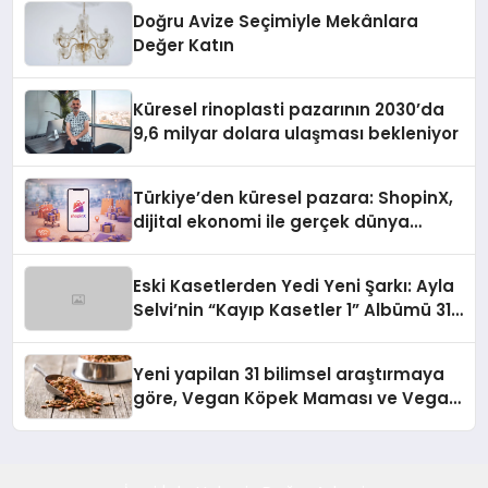
Doğru Avize Seçimiyle Mekânlara
Değer Katın
Küresel rinoplasti pazarının 2030’da
9,6 milyar dolara ulaşması bekleniyor
Türkiye’den küresel pazara: ShopinX,
dijital ekonomi ile gerçek dünya
alışverişini bir araya getirmeyi
hedefliyor
Eski Kasetlerden Yedi Yeni Şarkı: Ayla
Selvi’nin “Kayıp Kasetler 1” Albümü 31
Temmuz’da Çıktı
Yeni yapilan 31 bilimsel araştırmaya
göre, Vegan Köpek Maması ve Vegan
Kedi Mamasının İyi Sindirildiğini
Ortaya Koydu