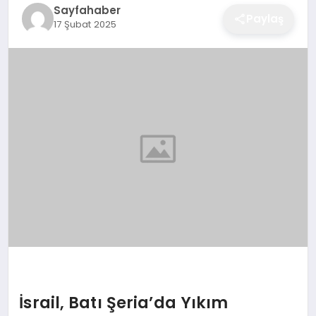
Sayfahaber
EĞITIM
Paylaş
17 Şubat 2025
EKONOMI
SAĞLIK
SPOR
YAŞAM
DIĞER
İsrail, Batı Şeria’da Yıkım