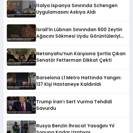
İtalya İspanya Sınırında Schengen
Uygulamasını Askıya Aldı
İsrail’in Lübnan Sınırından 600 Zeytin
Ağacını Sökmesi Uydu Görüntüleriyle
Belgelendi
Netanyahu’nun Karşısına Şortla Çıkan
Senatör Fetterman Dikkat Çekti
Barselona L1 Metro Hattında Yangın:
137 Kişi Hastaneye Kaldırıldı
Trump İran’ı Sert Vurma Tehdidi
Savurdu
Rusya Benzin İhracat Yasağını Yıl
Sonuna Kadar Uzatıyor