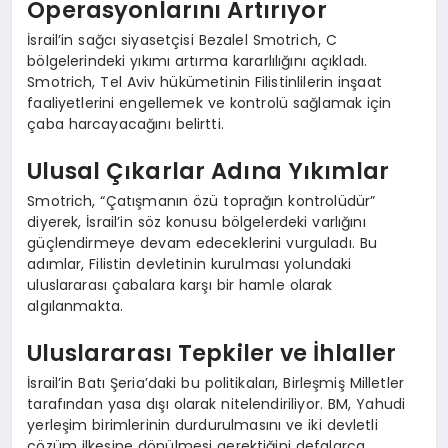
Operasyonlarını Artırıyor
İsrail’in sağcı siyasetçisi Bezalel Smotrich, C
bölgelerindeki yıkımı artırma kararlılığını açıkladı.
Smotrich, Tel Aviv hükümetinin Filistinlilerin inşaat
faaliyetlerini engellemek ve kontrolü sağlamak için
çaba harcayacağını belirtti.
Ulusal Çıkarlar Adına Yıkımlar
Smotrich, “Çatışmanın özü toprağın kontrolüdür”
diyerek, İsrail’in söz konusu bölgelerdeki varlığını
güçlendirmeye devam edeceklerini vurguladı. Bu
adımlar, Filistin devletinin kurulması yolundaki
uluslararası çabalara karşı bir hamle olarak
algılanmakta.
Uluslararası Tepkiler ve İhlaller
İsrail’in Batı Şeria’daki bu politikaları, Birleşmiş Milletler
tarafından yasa dışı olarak nitelendiriliyor. BM, Yahudi
yerleşim birimlerinin durdurulmasını ve iki devletli
çözüm ilkesine dönülmesi gerektiğini defalarca