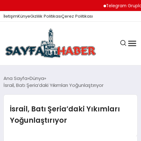
Telegram Grupları ile 
İletişim
Künye
Gizlilik Politikası
Çerez Politikası
ANA SAYFA
Ana Sayfa
Dünya
İsrail, Batı Şeria’daki Yıkımları Yoğunlaştırıyor
GÜNDEM
İsrail, Batı Şeria’daki Yıkımları
Yoğunlaştırıyor
İZMIR HABERLERI