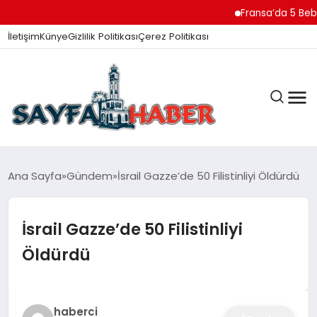
Fransa’da 5 Bebek Ce
İletişim
Künye
Gizlilik Politikası
Çerez Politikası
ANA SAYFA
Ana Sayfa
Gündem
İsrail Gazze’de 50 Filistinliyi Öldürdü
İsrail Gazze’de 50 Filistinliyi
GÜNDEM
Öldürdü
İZMIR HABERLERI
haberci