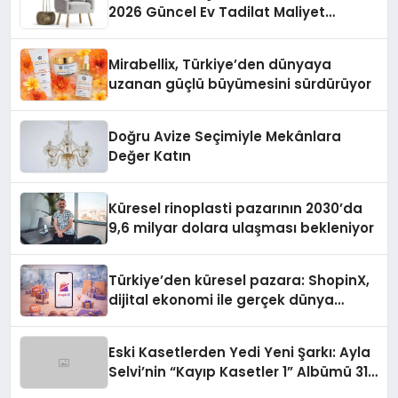
2026 Güncel Ev Tadilat Maliyet
Rehberi
Mirabellix, Türkiye’den dünyaya
uzanan güçlü büyümesini sürdürüyor
Doğru Avize Seçimiyle Mekânlara
Değer Katın
Küresel rinoplasti pazarının 2030’da
9,6 milyar dolara ulaşması bekleniyor
Türkiye’den küresel pazara: ShopinX,
dijital ekonomi ile gerçek dünya
alışverişini bir araya getirmeyi
hedefliyor
Eski Kasetlerden Yedi Yeni Şarkı: Ayla
Selvi’nin “Kayıp Kasetler 1” Albümü 31
Temmuz’da Çıktı