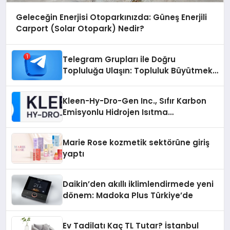
Geleceğin Enerjisi Otoparkınızda: Güneş Enerjili
Carport (Solar Otopark) Nedir?
Telegram Grupları ile Doğru
Topluluğa Ulaşın: Topluluk Büyütmek
İsteyenlere Telegram Dizinleri
Kleen-Hy-Dro-Gen Inc., Sıfır Karbon
Emisyonlu Hidrojen Isıtma
Teknolojisinde ISO ve TSSA
Düzenleyici Onaylarını Aldı
Marie Rose kozmetik sektörüne giriş
yaptı
Daikin’den akıllı iklimlendirmede yeni
dönem: Madoka Plus Türkiye’de
Ev Tadilatı Kaç TL Tutar? İstanbul