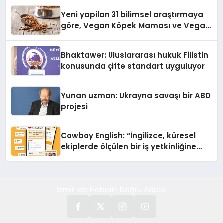
Yeni yapilan 31 bilimsel araştırmaya
göre, Vegan Köpek Maması ve Vegan
Kedi Mamasının İyi Sindirildiğini
Ortaya Koydu
Bhaktawer: Uluslararası hukuk Filistin
konusunda çifte standart uyguluyor
Yunan uzman: Ukrayna savaşı bir ABD
projesi
Cowboy English: “İngilizce, küresel
ekiplerde ölçülen bir iş yetkinliğine
dönüşüyor”
İzmir' de Haberin Doğru Adresi