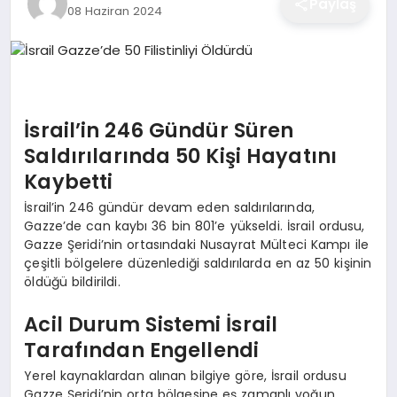
Paylaş
08 Haziran 2024
EĞITIM
EKONOMI
İsrail’in 246 Gündür Süren
SAĞLIK
Saldırılarında 50 Kişi Hayatını
Kaybetti
İsrail’in 246 gündür devam eden saldırılarında,
SPOR
Gazze’de can kaybı 36 bin 801’e yükseldi. İsrail ordusu,
Gazze Şeridi’nin ortasındaki Nusayrat Mülteci Kampı ile
çeşitli bölgelere düzenlediği saldırılarda en az 50 kişinin
YAŞAM
öldüğü bildirildi.
Acil Durum Sistemi İsrail
Tarafından Engellendi
DIĞER
Yerel kaynaklardan alınan bilgiye göre, İsrail ordusu
Gazze Şeridi’nin orta bölgesine eş zamanlı yoğun