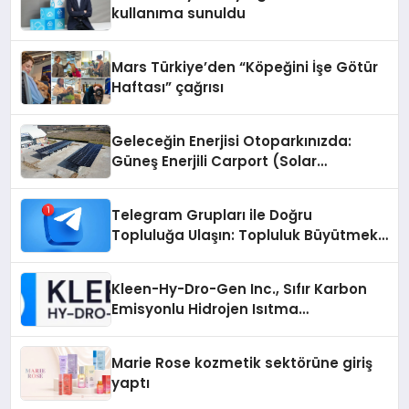
kullanıma sunuldu
Mars Türkiye’den “Köpeğini İşe Götür
Haftası” çağrısı
Geleceğin Enerjisi Otoparkınızda:
Güneş Enerjili Carport (Solar
Otopark) Nedir?
Telegram Grupları ile Doğru
Topluluğa Ulaşın: Topluluk Büyütmek
İsteyenlere Telegram Dizinleri
Kleen-Hy-Dro-Gen Inc., Sıfır Karbon
Emisyonlu Hidrojen Isıtma
Teknolojisinde ISO ve TSSA
Düzenleyici Onaylarını Aldı
Marie Rose kozmetik sektörüne giriş
yaptı