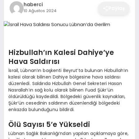
haberci
EĞITIM
Paylaş
10 Ağustos 2024
EKONOMI
Hizbullah’ın Kalesi Dahiye’ye
SAĞLIK
Hava Saldırısı
İsrail, Lübnan’ın başkenti Beyrut’ta bulunan Hizbullah’ın
SPOR
kalesi olarak bilinen Dahiye bölgesine hava saldırısı
düzenledi. Saldırıda Hizbullah Genel Sekreteri Hasan
Nasrallah’ın sağ kolu olarak bilinen Fuad Şükr’ün
öldürüldüğü kaydedildi. Bölgedeki güvenlik kaynakları,
YAŞAM
Şükr’ün cesedinin saldırının düzenlendiği bölgedeki
enkazda bulunduğunu bildirdi.
DIĞER
Ölü Sayısı 5’e Yükseldi
Lübnan Sağlık Bakanlığı’ndan yapılan açıklamaya göre,