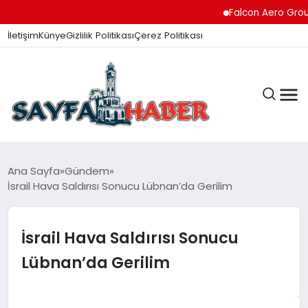
Falcon Aero Group, Kür
İletişim
Künye
Gizlilik Politikası
Çerez Politikası
ANA SAYFA
Ana Sayfa
Gündem
İsrail Hava Saldırısı Sonucu Lübnan’da Gerilim
GÜNDEM
İsrail Hava Saldırısı Sonucu
Lübnan’da Gerilim
İZMIR HABERLERI