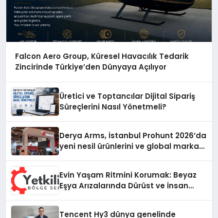
Falcon Aero Group, Küresel Havacılık Tedarik
Zincirinde Türkiye’den Dünyaya Açılıyor
Üretici ve Toptancılar Dijital Sipariş
Süreçlerini Nasıl Yönetmeli?
Derya Arms, İstanbul Prohunt 2026’da
yeni nesil ürünlerini ve global marka
vizyonunu sergiledi
Evin Yaşam Ritmini Korumak: Beyaz
Eşya Arızalarında Dürüst ve İnsan
Odaklı Destek
Tencent Hy3 dünya genelinde