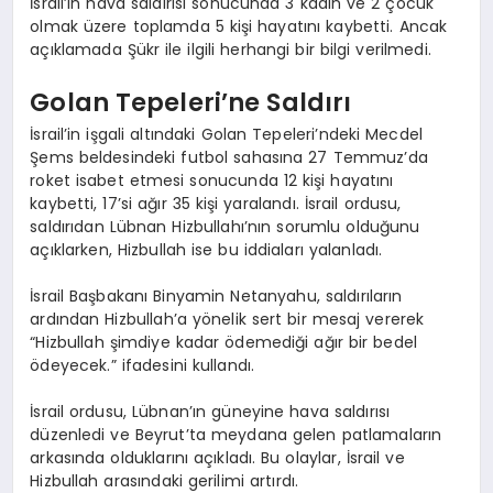
İsrail’in hava saldırısı sonucunda 3 kadın ve 2 çocuk
olmak üzere toplamda 5 kişi hayatını kaybetti. Ancak
açıklamada Şükr ile ilgili herhangi bir bilgi verilmedi.
Golan Tepeleri’ne Saldırı
İsrail’in işgali altındaki Golan Tepeleri’ndeki Mecdel
Şems beldesindeki futbol sahasına 27 Temmuz’da
roket isabet etmesi sonucunda 12 kişi hayatını
kaybetti, 17’si ağır 35 kişi yaralandı. İsrail ordusu,
saldırıdan Lübnan Hizbullahı’nın sorumlu olduğunu
açıklarken, Hizbullah ise bu iddiaları yalanladı.
İsrail Başbakanı Binyamin Netanyahu, saldırıların
ardından Hizbullah’a yönelik sert bir mesaj vererek
“Hizbullah şimdiye kadar ödemediği ağır bir bedel
ödeyecek.” ifadesini kullandı.
İsrail ordusu, Lübnan’ın güneyine hava saldırısı
düzenledi ve Beyrut’ta meydana gelen patlamaların
arkasında olduklarını açıkladı. Bu olaylar, İsrail ve
Hizbullah arasındaki gerilimi artırdı.