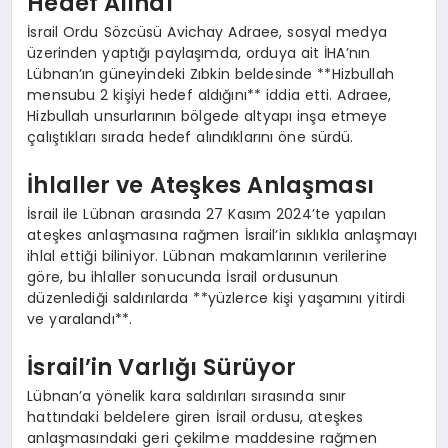
Hedef Alındı
İsrail Ordu Sözcüsü Avichay Adraee, sosyal medya
üzerinden yaptığı paylaşımda, orduya ait İHA’nın
Lübnan’ın güneyindeki Zıbkin beldesinde **Hizbullah
mensubu 2 kişiyi hedef aldığını** iddia etti. Adraee,
Hizbullah unsurlarının bölgede altyapı inşa etmeye
çalıştıkları sırada hedef alındıklarını öne sürdü.
İhlaller ve Ateşkes Anlaşması
İsrail ile Lübnan arasında 27 Kasım 2024’te yapılan
ateşkes anlaşmasına rağmen İsrail’in sıklıkla anlaşmayı
ihlal ettiği biliniyor. Lübnan makamlarının verilerine
göre, bu ihlaller sonucunda İsrail ordusunun
düzenlediği saldırılarda **yüzlerce kişi yaşamını yitirdi
ve yaralandı**.
İsrail’in Varlığı Sürüyor
Lübnan’a yönelik kara saldırıları sırasında sınır
hattındaki beldelere giren İsrail ordusu, ateşkes
anlaşmasındaki geri çekilme maddesine rağmen