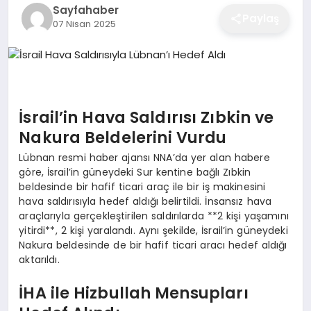
Sayfahaber
EĞITIM
Paylaş
07 Nisan 2025
EKONOMI
İsrail’in Hava Saldırısı Zıbkin ve
SAĞLIK
Nakura Beldelerini Vurdu
Lübnan resmi haber ajansı NNA’da yer alan habere
SPOR
göre, İsrail’in güneydeki Sur kentine bağlı Zıbkin
beldesinde bir hafif ticari araç ile bir iş makinesini
hava saldırısıyla hedef aldığı belirtildi. İnsansız hava
araçlarıyla gerçekleştirilen saldırılarda **2 kişi yaşamını
YAŞAM
yitirdi**, 2 kişi yaralandı. Aynı şekilde, İsrail’in güneydeki
Nakura beldesinde de bir hafif ticari aracı hedef aldığı
aktarıldı.
DIĞER
İHA ile Hizbullah Mensupları