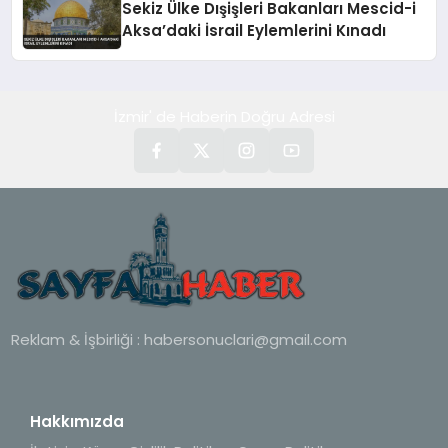
Sekiz Ülke Dışişleri Bakanları Mescid-i
Aksa’daki İsrail Eylemlerini Kınadı
İzmir' de Haberin Doğru Adresi
Reklam & İşbirliği :
habersonuclari@gmail.com
Hakkımızda