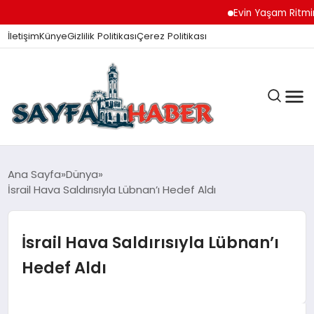
Evin Yaşam Ritmini Kor
İletişim
Künye
Gizlilik Politikası
Çerez Politikası
ANA SAYFA
Ana Sayfa
Dünya
İsrail Hava Saldırısıyla Lübnan’ı Hedef Aldı
GÜNDEM
İsrail Hava Saldırısıyla Lübnan’ı
Hedef Aldı
İZMIR HABERLERI