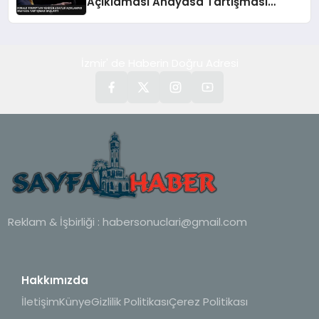
Açıklaması Anayasa Tartışması
Başlattı
İzmir' de Haberin Doğru Adresi
Reklam & İşbirliği :
habersonuclari@gmail.com
Hakkımızda
İletişim
Künye
Gizlilik Politikası
Çerez Politikası