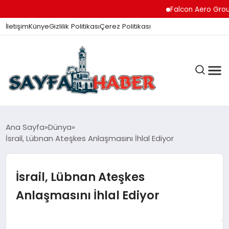
Falcon Aero Group, Küre
İletişim
Künye
Gizlilik Politikası
Çerez Politikası
ANA SAYFA
Ana Sayfa
Dünya
İsrail, Lübnan Ateşkes Anlaşmasını İhlal Ediyor
GÜNDEM
İsrail, Lübnan Ateşkes
Anlaşmasını İhlal Ediyor
İZMIR HABERLERI