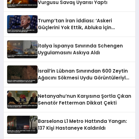
Vurgusu Savaş Uyarısı Yaptı
Trump’tan İran İddiası: ‘Askeri
Güçlerini Yok Ettik, Abluka İçin
Yalvarıyorlar’
İtalya İspanya Sınırında Schengen
Uygulamasını Askıya Aldı
İsrail’in Lübnan Sınırından 600 Zeytin
Ağacını Sökmesi Uydu Görüntüleriyle
Belgelendi
Netanyahu’nun Karşısına Şortla Çıkan
Senatör Fetterman Dikkat Çekti
Barselona L1 Metro Hattında Yangın:
137 Kişi Hastaneye Kaldırıldı