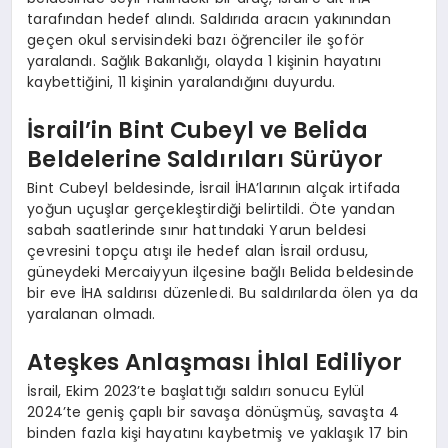
tarafından hedef alındı. Saldırıda aracın yakınından
geçen okul servisindeki bazı öğrenciler ile şoför
yaralandı. Sağlık Bakanlığı, olayda 1 kişinin hayatını
kaybettiğini, 11 kişinin yaralandığını duyurdu.
İsrail’in Bint Cubeyl ve Belida
Beldelerine Saldırıları Sürüyor
Bint Cubeyl beldesinde, İsrail İHA’larının alçak irtifada
yoğun uçuşlar gerçekleştirdiği belirtildi. Öte yandan
sabah saatlerinde sınır hattındaki Yarun beldesi
çevresini topçu atışı ile hedef alan İsrail ordusu,
güneydeki Mercaiyyun ilçesine bağlı Belida beldesinde
bir eve İHA saldırısı düzenledi. Bu saldırılarda ölen ya da
yaralanan olmadı.
Ateşkes Anlaşması İhlal Ediliyor
İsrail, Ekim 2023’te başlattığı saldırı sonucu Eylül
2024’te geniş çaplı bir savaşa dönüşmüş, savaşta 4
binden fazla kişi hayatını kaybetmiş ve yaklaşık 17 bin