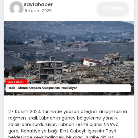
Sayfahaber
EĞITIM
Paylaş
19 Kasım 2025
EKONOMI
SAĞLIK
SPOR
YAŞAM
27 Kasım 2024 tarihinde yapılan ateşkes anlaşmasına
rağmen İsrail, Lübnan’ın güney bölgelerine yönelik
DIĞER
saldırılarını sürdürüyor. Lübnan resmi ajansı NNA’ya
göre, Nebatiye’ye bağlı Bint Cubeyl ilçesinin Tayri
beldesinde seyir halindeki bir araç, İsrail’e ait İHA