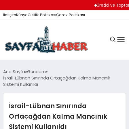
Üretici ve Toptancılar 
İletişim
Künye
Gizlilik Politikası
Çerez Politikası
ANA SAYFA
Ana Sayfa
Gündem
İsrail-Lübnan Sınırında Ortaçağdan Kalma Mancınık
Sistemi Kullanıldı
GÜNDEM
İsrail-Lübnan Sınırında
İZMIR HABERLERI
Ortaçağdan Kalma Mancınık
Sistemi Kullanıldı