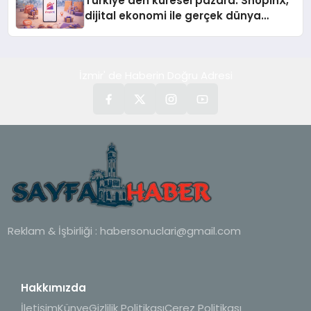
Türkiye’den küresel pazara: ShopinX,
dijital ekonomi ile gerçek dünya
alışverişini bir araya getirmeyi
hedefliyor
İzmir' de Haberin Doğru Adresi
Reklam & İşbirliği :
habersonuclari@gmail.com
Hakkımızda
İletişim
Künye
Gizlilik Politikası
Çerez Politikası