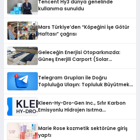
Tencent Hy3 dünya genelinde
kullanıma sunuldu
Mars Türkiye’den “Köpeğini İşe Götür
Haftası” çağrısı
Geleceğin Enerjisi Otoparkınızda:
Güneş Enerjili Carport (Solar
Otopark) Nedir?
Telegram Grupları ile Doğru
Topluluğa Ulaşın: Topluluk Büyütmek
İsteyenlere Telegram Dizinleri
Kleen-Hy-Dro-Gen Inc., Sıfır Karbon
Emisyonlu Hidrojen Isıtma
Teknolojisinde ISO ve TSSA
Düzenleyici Onaylarını Aldı
Marie Rose kozmetik sektörüne giriş
yaptı