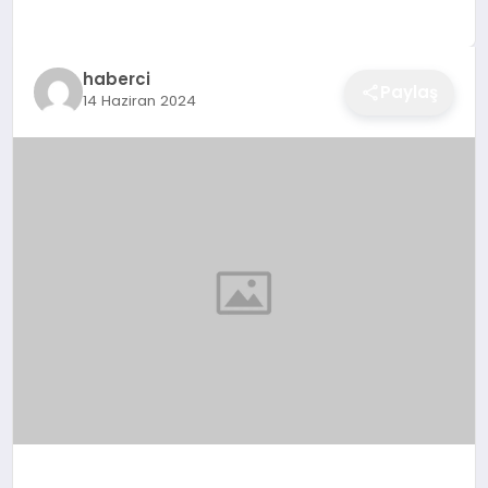
EĞITIM
haberci
Paylaş
14 Haziran 2024
EKONOMI
SAĞLIK
SPOR
YAŞAM
DIĞER