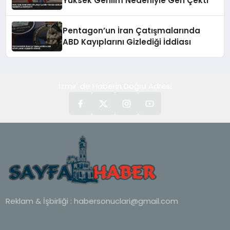
Yüksek Gerilim Nedeniyle Geri Çekti
Pentagon’un İran Çatışmalarında
ABD Kayıplarını Gizlediği İddiası
İzmir' de Haberin Doğru Adresi
Reklam & İşbirliği :
habersonuclari@gmail.com