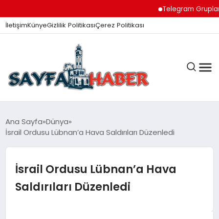
Telegram Grupları ile 
İletişim
Künye
Gizlilik Politikası
Çerez Politikası
ANA SAYFA
Ana Sayfa
Dünya
İsrail Ordusu Lübnan’a Hava Saldırıları Düzenledi
GÜNDEM
İsrail Ordusu Lübnan’a Hava
Saldırıları Düzenledi
İZMIR HABERLERI