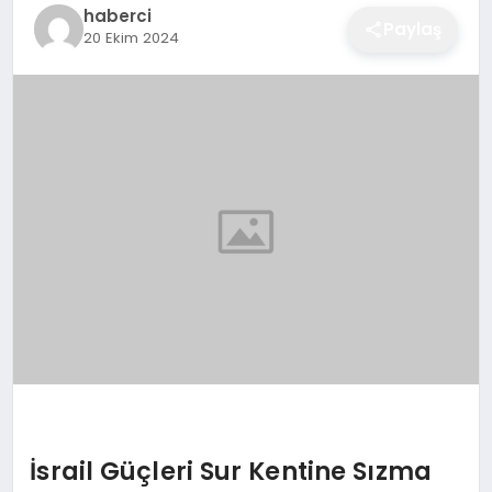
haberci
EĞITIM
Paylaş
20 Ekim 2024
EKONOMI
SAĞLIK
SPOR
YAŞAM
DIĞER
İsrail Güçleri Sur Kentine Sızma