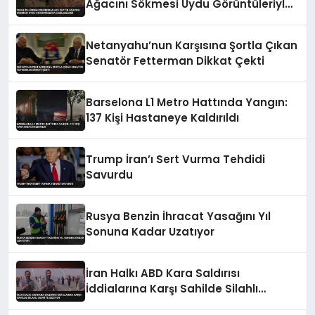
Ağacını Sökmesi Uydu Görüntüleriyle
Belgelendi
Netanyahu’nun Karşısına Şortla Çıkan
Senatör Fetterman Dikkat Çekti
Barselona L1 Metro Hattında Yangın:
137 Kişi Hastaneye Kaldırıldı
Trump İran’ı Sert Vurma Tehdidi
Savurdu
Rusya Benzin İhracat Yasağını Yıl
Sonuna Kadar Uzatıyor
İran Halkı ABD Kara Saldırısı
İddialarına Karşı Sahilde Silahlı
Devriye Geziyor