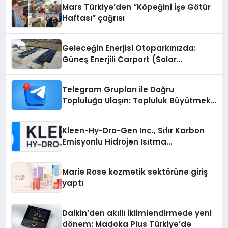
Mars Türkiye’den “Köpeğini İşe Götür
Haftası” çağrısı
Geleceğin Enerjisi Otoparkınızda:
Güneş Enerjili Carport (Solar
Otopark) Nedir?
Telegram Grupları ile Doğru
Topluluğa Ulaşın: Topluluk Büyütmek
İsteyenlere Telegram Dizinleri
Kleen-Hy-Dro-Gen Inc., Sıfır Karbon
Emisyonlu Hidrojen Isıtma
Teknolojisinde ISO ve TSSA
Düzenleyici Onaylarını Aldı
Marie Rose kozmetik sektörüne giriş
yaptı
Daikin’den akıllı iklimlendirmede yeni
dönem: Madoka Plus Türkiye’de