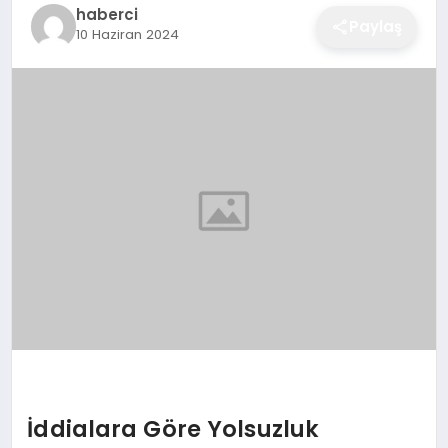
haberci
EĞITIM
Paylaş
10 Haziran 2024
EKONOMI
SAĞLIK
SPOR
YAŞAM
DIĞER
İddialara Göre Yolsuzluk