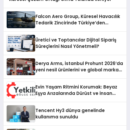
Falcon Aero Group, Küresel Havacılık
Tedarik Zincirinde Türkiye’den
Dünyaya Açılıyor
Üretici ve Toptancılar Dijital Sipariş
Süreçlerini Nasıl Yönetmeli?
Derya Arms, İstanbul Prohunt 2026’da
yeni nesil ürünlerini ve global marka
vizyonunu sergiledi
Evin Yaşam Ritmini Korumak: Beyaz
Eşya Arızalarında Dürüst ve İnsan
Odaklı Destek
Tencent Hy3 dünya genelinde
kullanıma sunuldu