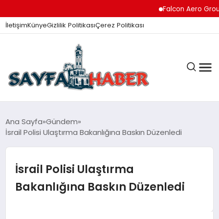
Falcon Aero Group, Hav
İletişim
Künye
Gizlilik Politikası
Çerez Politikası
ANA SAYFA
Ana Sayfa
Gündem
İsrail Polisi Ulaştırma Bakanlığına Baskın Düzenledi
GÜNDEM
İsrail Polisi Ulaştırma
Bakanlığına Baskın Düzenledi
İZMIR HABERLERI