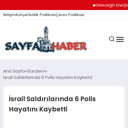
Geleceğin Enerjisi Ot
İletişim
Künye
Gizlilik Politikası
Çerez Politikası
ANA SAYFA
Ana Sayfa
Gündem
İsrail Saldırılarında 6 Polis Hayatını Kaybetti
GÜNDEM
İsrail Saldırılarında 6 Polis
Hayatını Kaybetti
İZMIR HABERLERI