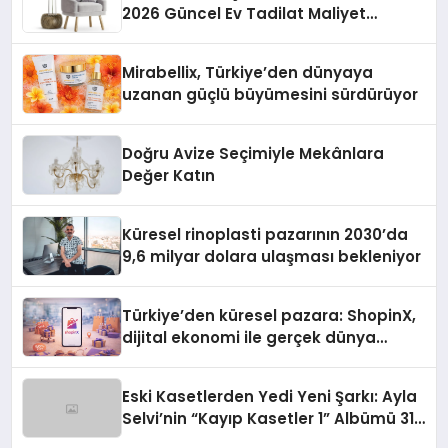
2026 Güncel Ev Tadilat Maliyet
Rehberi
Mirabellix, Türkiye’den dünyaya
uzanan güçlü büyümesini sürdürüyor
Doğru Avize Seçimiyle Mekânlara
Değer Katın
Küresel rinoplasti pazarının 2030’da
9,6 milyar dolara ulaşması bekleniyor
Türkiye’den küresel pazara: ShopinX,
dijital ekonomi ile gerçek dünya
alışverişini bir araya getirmeyi
hedefliyor
Eski Kasetlerden Yedi Yeni Şarkı: Ayla
Selvi’nin “Kayıp Kasetler 1” Albümü 31
Temmuz’da Çıktı