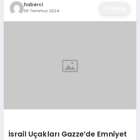
haberci
EĞITIM
Paylaş
06 Temmuz 2024
EKONOMI
SAĞLIK
SPOR
YAŞAM
DIĞER
İsrail Uçakları Gazze’de Emniyet