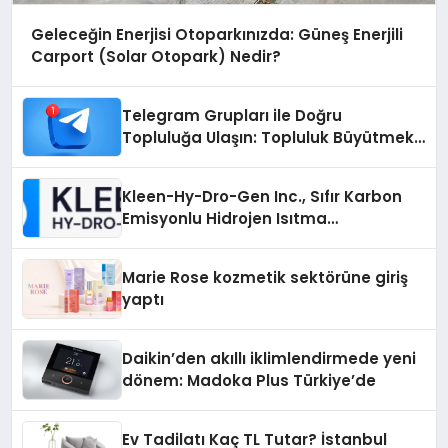
Geleceğin Enerjisi Otoparkınızda: Güneş Enerjili
Carport (Solar Otopark) Nedir?
Telegram Grupları ile Doğru
Topluluğa Ulaşın: Topluluk Büyütmek
İsteyenlere Telegram Dizinleri
Kleen-Hy-Dro-Gen Inc., Sıfır Karbon
Emisyonlu Hidrojen Isıtma
Teknolojisinde ISO ve TSSA
Düzenleyici Onaylarını Aldı
Marie Rose kozmetik sektörüne giriş
yaptı
Daikin’den akıllı iklimlendirmede yeni
dönem: Madoka Plus Türkiye’de
Ev Tadilatı Kaç TL Tutar? İstanbul