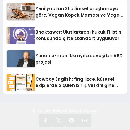
Yeni yapilan 31 bilimsel araştırmaya
göre, Vegan Köpek Maması ve Vegan
Kedi Mamasının İyi Sindirildiğini
Ortaya Koydu
Bhaktawer: Uluslararası hukuk Filistin
konusunda çifte standart uyguluyor
Yunan uzman: Ukrayna savaşı bir ABD
projesi
Cowboy English: “İngilizce, küresel
ekiplerde ölçülen bir iş yetkinliğine
dönüşüyor”
İzmir' de Haberin Doğru Adresi