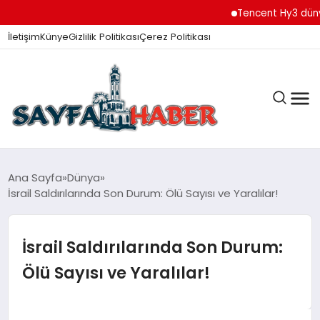
Tencent Hy3 dünya gen
İletişim
Künye
Gizlilik Politikası
Çerez Politikası
ANA SAYFA
Ana Sayfa
Dünya
İsrail Saldırılarında Son Durum: Ölü Sayısı ve Yaralılar!
GÜNDEM
İsrail Saldırılarında Son Durum:
Ölü Sayısı ve Yaralılar!
İZMIR HABERLERI