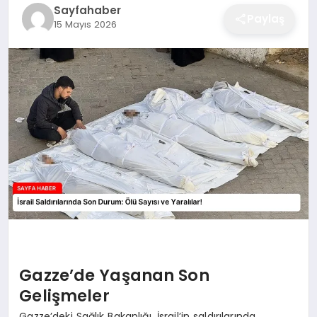
Sayfahaber
EĞITIM
Paylaş
15 Mayıs 2026
EKONOMI
SAĞLIK
SPOR
YAŞAM
Gazze’de Yaşanan Son
DIĞER
Gelişmeler
Gazze’deki Sağlık Bakanlığı, İsrail’in saldırılarında