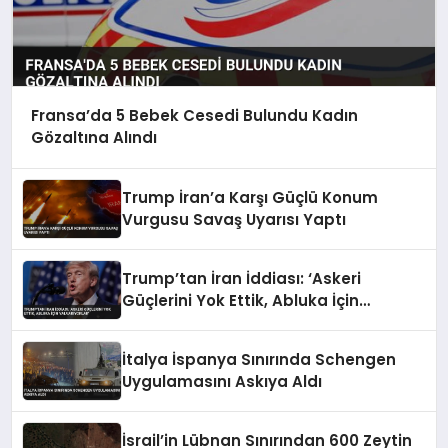
Fransa’da 5 Bebek Cesedi Bulundu Kadın
Gözaltına Alındı
Trump İran’a Karşı Güçlü Konum
Vurgusu Savaş Uyarısı Yaptı
Trump’tan İran İddiası: ‘Askeri
Güçlerini Yok Ettik, Abluka İçin
Yalvarıyorlar’
İtalya İspanya Sınırında Schengen
Uygulamasını Askıya Aldı
İsrail’in Lübnan Sınırından 600 Zeytin