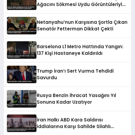
Ağacını Sökmesi Uydu Görüntüleriyle
Belgelendi
Netanyahu’nun Karşısına Şortla Çıkan
Senatör Fetterman Dikkat Çekti
Barselona L1 Metro Hattında Yangın:
137 Kişi Hastaneye Kaldırıldı
Trump İran’ı Sert Vurma Tehdidi
Savurdu
Rusya Benzin İhracat Yasağını Yıl
Sonuna Kadar Uzatıyor
İran Halkı ABD Kara Saldırısı
İddialarına Karşı Sahilde Silahlı
Devriye Geziyor