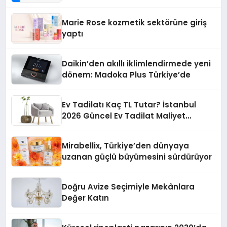
Teknolojisinde ISO ve TSSA
Düzenleyici Onaylarını Aldı
Marie Rose kozmetik sektörüne giriş
yaptı
Daikin’den akıllı iklimlendirmede yeni
dönem: Madoka Plus Türkiye’de
Ev Tadilatı Kaç TL Tutar? İstanbul
2026 Güncel Ev Tadilat Maliyet
Rehberi
Mirabellix, Türkiye’den dünyaya
uzanan güçlü büyümesini sürdürüyor
Doğru Avize Seçimiyle Mekânlara
Değer Katın