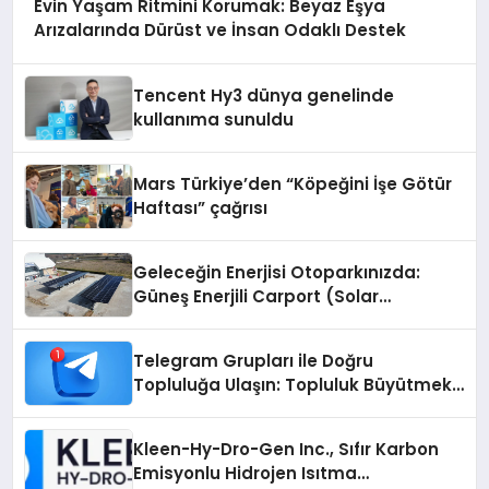
Evin Yaşam Ritmini Korumak: Beyaz Eşya
Arızalarında Dürüst ve İnsan Odaklı Destek
Tencent Hy3 dünya genelinde
kullanıma sunuldu
Mars Türkiye’den “Köpeğini İşe Götür
Haftası” çağrısı
Geleceğin Enerjisi Otoparkınızda:
Güneş Enerjili Carport (Solar
Otopark) Nedir?
Telegram Grupları ile Doğru
Topluluğa Ulaşın: Topluluk Büyütmek
İsteyenlere Telegram Dizinleri
Kleen-Hy-Dro-Gen Inc., Sıfır Karbon
Emisyonlu Hidrojen Isıtma