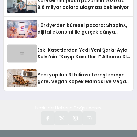
Küresel rinoplasti pazarının 2030’da
9,6 milyar dolara ulaşması bekleniyor
Türkiye’den küresel pazara: ShopinX,
dijital ekonomi ile gerçek dünya
alışverişini bir araya getirmeyi
hedefliyor
Eski Kasetlerden Yedi Yeni Şarkı: Ayla
Selvi’nin “Kayıp Kasetler 1” Albümü 31
Temmuz’da Çıktı
Yeni yapilan 31 bilimsel araştırmaya
göre, Vegan Köpek Maması ve Vegan
Kedi Mamasının İyi Sindirildiğini
Ortaya Koydu
İzmir' de Haberin Doğru Adresi