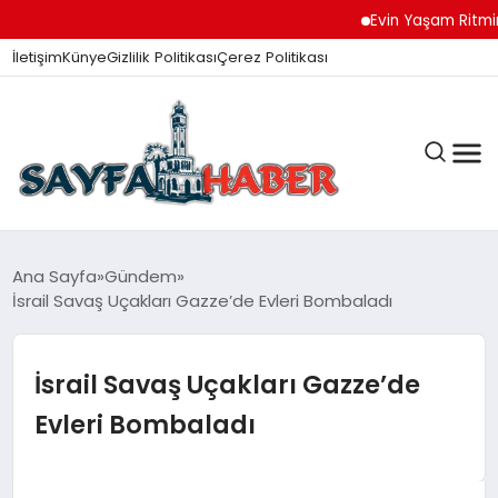
Evin Yaşam Ritmini K
İletişim
Künye
Gizlilik Politikası
Çerez Politikası
ANA SAYFA
Ana Sayfa
Gündem
İsrail Savaş Uçakları Gazze’de Evleri Bombaladı
GÜNDEM
İsrail Savaş Uçakları Gazze’de
Evleri Bombaladı
İZMIR HABERLERI