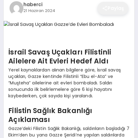
haberci
EĞITIM
Paylaş
21 Haziran 2024
EKONOMI
İsrail Savaş Uçakları Filistinli
SAĞLIK
Ailelere Ait Evleri Hedef Aldı
Yerel kaynaklardan alınan bilgilere göre, İsrail savaş
SPOR
uçakları, Gazze kentinde Filistinli “Ebu el-Ata” ve
“Muşteha” ailelerine ait evleri bombaladı. Saldırı
sonucunda ilk belirlemelere göre 6 kişi hayatını
kaybederken, çok sayıda kişi yaralandı.
YAŞAM
Filistin Sağlık Bakanlığı
Açıklaması
DIĞER
Gazze’deki Filistin Sağlık Bakanlığı, saldırıların başladığı 7
Ekim’den bu yana Gazze Şeridi’ne yapılan saldırılarda