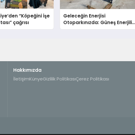
iye’den “Köpeğini İşe
Geleceğin Enerjisi
tası” çağrısı
Otoparkınızda: Güneş Enerjili
Carport (Solar Otopark)
Nedir?
Hakkımızda
İletişim
Künye
Gizlilik Politikası
Çerez Politikası