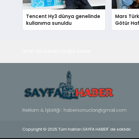
Tencent Hy3 dünya genelinde
Mars Türk
kullanıma sunuldu
Götür Haf
İzmir' de Haberin Doğru Adresi
Reklam & İşbirliği :
habersonuclari@gmail.com
Copyright © 2025 Tüm hakları SAYFA HABER' de saklıdır.