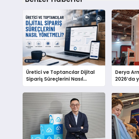
Üretici ve Toptancılar Dijital
Derya Arm
Sipariş Süreçlerini Nasıl
2026’da ye
Yönetmeli?
global m
sergiledi