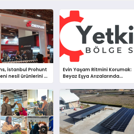
s, İstanbul Prohunt
Evin Yaşam Ritmini Korumak:
ni nesil ürünlerini ve
Beyaz Eşya Arızalarında
arka vizyonunu
Dürüst ve İnsan Odaklı Deste