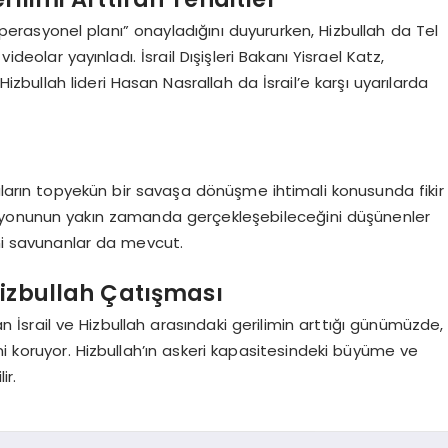
 “operasyonel planı” onayladığını duyururken, Hizbullah da Tel
ı videolar yayınladı. İsrail Dışişleri Bakanı Yisrael Katz,
izbullah lideri Hasan Nasrallah da İsrail’e karşı uyarılarda
aların topyekün bir savaşa dönüşme ihtimali konusunda fikir
erasyonunun yakın zamanda gerçekleşebileceğini düşünenler
ini savunanlar da mevcut.
izbullah Çatışması
 İsrail ve Hizbullah arasındaki gerilimin arttığı günümüzde,
ğini koruyor. Hizbullah’ın askeri kapasitesindeki büyüme ve
ir.