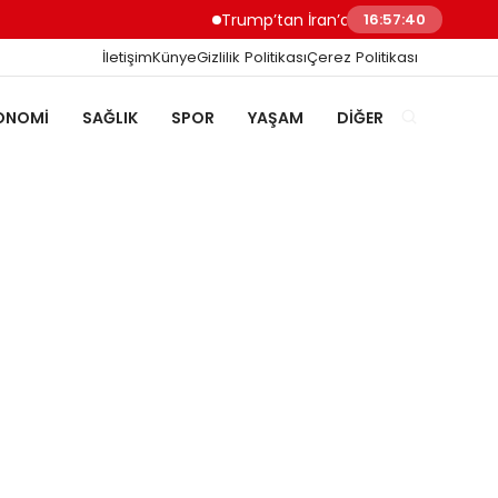
Trump’tan İran’a Müzakere Uyarısı Son Şa
16:57:41
İletişim
Künye
Gizlilik Politikası
Çerez Politikası
ONOMI
SAĞLIK
SPOR
YAŞAM
DIĞER