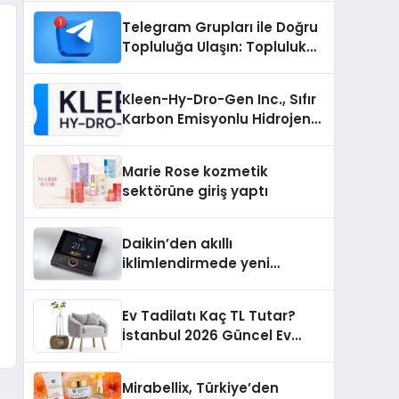
Nedir?
Telegram Grupları ile Doğru
Topluluğa Ulaşın: Topluluk
Büyütmek İsteyenlere
Telegram Dizinleri
Kleen-Hy-Dro-Gen Inc., Sıfır
Karbon Emisyonlu Hidrojen
Isıtma Teknolojisinde ISO ve
TSSA Düzenleyici Onaylarını
Marie Rose kozmetik
Aldı
sektörüne giriş yaptı
Daikin’den akıllı
iklimlendirmede yeni
dönem: Madoka Plus
Türkiye’de
Ev Tadilatı Kaç TL Tutar?
İstanbul 2026 Güncel Ev
Tadilat Maliyet Rehberi
Mirabellix, Türkiye’den