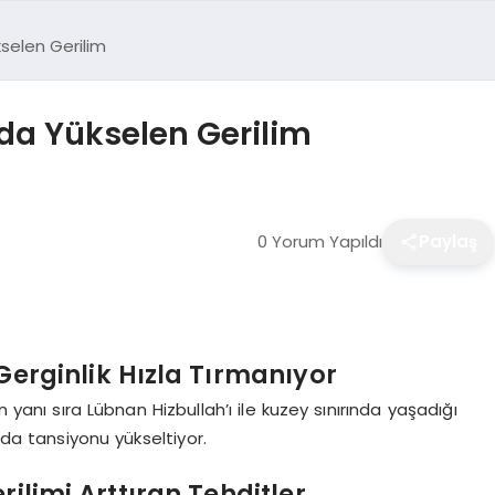
kselen Gerilim
nda Yükselen Gerilim
0 Yorum Yapıldı
Paylaş
 Gerginlik Hızla Tırmanıyor
n yanı sıra Lübnan Hizbullah’ı ile kuzey sınırında yaşadığı
nda tansiyonu yükseltiyor.
rilimi Arttıran Tehditler