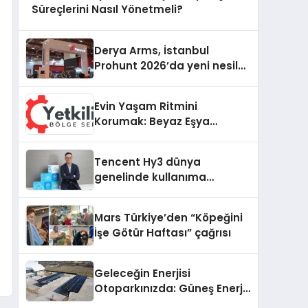
Süreçlerini Nasıl Yönetmeli?
Derya Arms, İstanbul
Prohunt 2026’da yeni nesil
ürünlerini ve global marka
vizyonunu sergiledi
Evin Yaşam Ritmini
Korumak: Beyaz Eşya
Arızalarında Dürüst ve İnsan
Odaklı Destek
Tencent Hy3 dünya
genelinde kullanıma
sunuldu
Mars Türkiye’den “Köpeğini
İşe Götür Haftası” çağrısı
Geleceğin Enerjisi
Otoparkınızda: Güneş Enerjili
Carport (Solar Otopark)