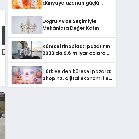
dünyaya uzanan güçlü
büyümesini sürdürüyor
Doğru Avize Seçimiyle
Mekânlara Değer Katın
Küresel rinoplasti pazarının
2030’da 9,6 milyar dolara
ulaşması bekleniyor
Türkiye’den küresel pazara:
ShopinX, dijital ekonomi ile
gerçek dünya alışverişini bir
k
araya getirmeyi hedefliyor