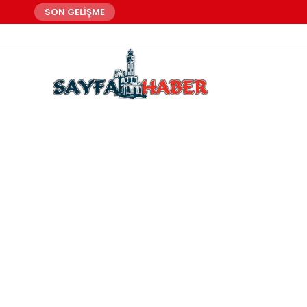
SON GELİŞME