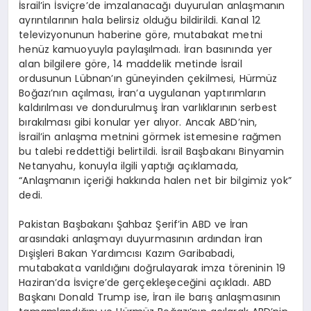
İsrail’in İsviçre’de imzalanacağı duyurulan anlaşmanın
ayrıntılarının hala belirsiz olduğu bildirildi. Kanal 12
televizyonunun haberine göre, mutabakat metni
henüz kamuoyuyla paylaşılmadı. İran basınında yer
alan bilgilere göre, 14 maddelik metinde İsrail
ordusunun Lübnan’ın güneyinden çekilmesi, Hürmüz
Boğazı’nın açılması, İran’a uygulanan yaptırımların
kaldırılması ve dondurulmuş İran varlıklarının serbest
bırakılması gibi konular yer alıyor. Ancak ABD’nin,
İsrail’in anlaşma metnini görmek istemesine rağmen
bu talebi reddettiği belirtildi. İsrail Başbakanı Binyamin
Netanyahu, konuyla ilgili yaptığı açıklamada,
“Anlaşmanın içeriği hakkında halen net bir bilgimiz yok”
dedi.
Pakistan Başbakanı Şahbaz Şerif’in ABD ve İran
arasındaki anlaşmayı duyurmasının ardından İran
Dışişleri Bakan Yardımcısı Kazım Garibabadi,
mutabakata varıldığını doğrulayarak imza töreninin 19
Haziran’da İsviçre’de gerçekleşeceğini açıkladı. ABD
Başkanı Donald Trump ise, İran ile barış anlaşmasının