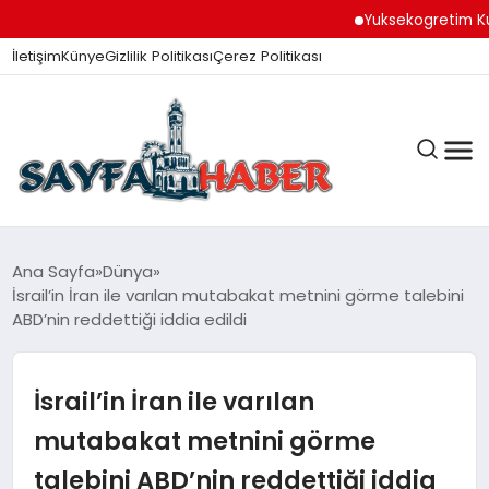
Yuksekogretim Kurumu Di
İletişim
Künye
Gizlilik Politikası
Çerez Politikası
ANA SAYFA
Ana Sayfa
Dünya
İsrail’in İran ile varılan mutabakat metnini görme talebini
ABD’nin reddettiği iddia edildi
GÜNDEM
İsrail’in İran ile varılan
İZMIR HABERLERI
mutabakat metnini görme
talebini ABD’nin reddettiği iddia