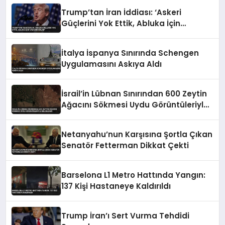
Trump’tan İran İddiası: ‘Askeri
Güçlerini Yok Ettik, Abluka İçin
Yalvarıyorlar’
İtalya İspanya Sınırında Schengen
Uygulamasını Askıya Aldı
İsrail’in Lübnan Sınırından 600 Zeytin
Ağacını Sökmesi Uydu Görüntüleriyle
Belgelendi
Netanyahu’nun Karşısına Şortla Çıkan
Senatör Fetterman Dikkat Çekti
Barselona L1 Metro Hattında Yangın:
137 Kişi Hastaneye Kaldırıldı
Trump İran’ı Sert Vurma Tehdidi