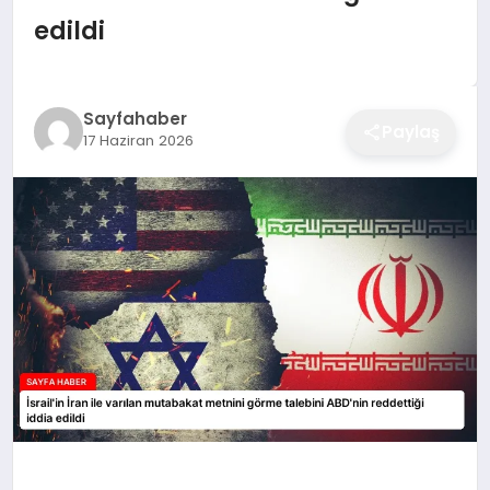
EĞITIM
edildi
EKONOMI
Sayfahaber
Paylaş
17 Haziran 2026
SAĞLIK
SPOR
YAŞAM
DIĞER