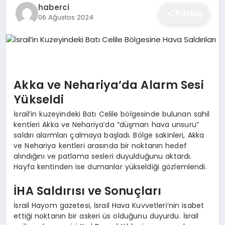
haberci
EĞITIM
Paylaş
06 Ağustos 2024
EKONOMI
Akka ve Nehariya’da Alarm Sesi
SAĞLIK
Yükseldi
İsrail’in kuzeyindeki Batı Celile bölgesinde bulunan sahil
SPOR
kentleri Akka ve Nehariya’da “düşman hava unsuru”
saldırı alarmları çalmaya başladı. Bölge sakinleri, Akka
ve Nehariya kentleri arasında bir noktanın hedef
alındığını ve patlama sesleri duyulduğunu aktardı.
YAŞAM
Hayfa kentinden ise dumanlar yükseldiği gözlemlendi.
İHA Saldırısı ve Sonuçları
DIĞER
İsrail Hayom gazetesi, İsrail Hava Kuvvetleri’nin isabet
ettiği noktanın bir askeri üs olduğunu duyurdu. İsrail