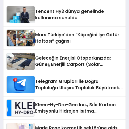
Odaklı Destek
Tencent Hy3 dünya genelinde
kullanıma sunuldu
Mars Türkiye’den “Köpeğini İşe Götür
Haftası” çağrısı
Geleceğin Enerjisi Otoparkınızda:
Güneş Enerjili Carport (Solar
Otopark) Nedir?
Telegram Grupları ile Doğru
Topluluğa Ulaşın: Topluluk Büyütmek
İsteyenlere Telegram Dizinleri
Kleen-Hy-Dro-Gen Inc., Sıfır Karbon
Emisyonlu Hidrojen Isıtma
Teknolojisinde ISO ve TSSA
Düzenleyici Onaylarını Aldı
Marie Rose kozmetik sektörüne giriş