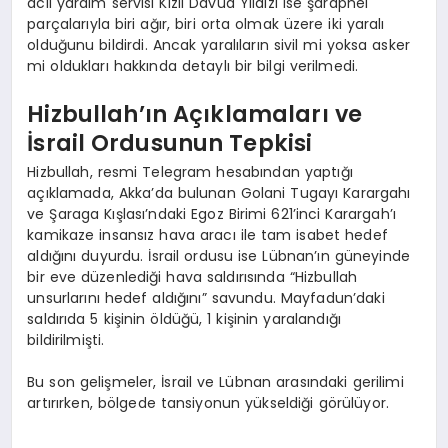
acil yardım servisi Kızıl Davud Yıldızı ise şarapnel
parçalarıyla biri ağır, biri orta olmak üzere iki yaralı
olduğunu bildirdi. Ancak yaralıların sivil mi yoksa asker
mi oldukları hakkında detaylı bir bilgi verilmedi.
Hizbullah’ın Açıklamaları ve
İsrail Ordusunun Tepkisi
Hizbullah, resmi Telegram hesabından yaptığı
açıklamada, Akka’da bulunan Golani Tugayı Karargahı
ve Şaraga Kışlası’ndaki Egoz Birimi 621’inci Karargah’ı
kamikaze insansız hava aracı ile tam isabet hedef
aldığını duyurdu. İsrail ordusu ise Lübnan’ın güneyinde
bir eve düzenlediği hava saldırısında “Hizbullah
unsurlarını hedef aldığını” savundu. Mayfadun’daki
saldırıda 5 kişinin öldüğü, 1 kişinin yaralandığı
bildirilmişti.
Bu son gelişmeler, İsrail ve Lübnan arasındaki gerilimi
artırırken, bölgede tansiyonun yükseldiği görülüyor.