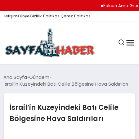
Falcon Aero Group, Hav
İletişim
Künye
Gizlilik Politikası
Çerez Politikası
ANA SAYFA
Ana Sayfa
Gündem
İsrail’in Kuzeyindeki Batı Celile Bölgesine Hava Saldırıları
GÜNDEM
İsrail’in Kuzeyindeki Batı Celile
Bölgesine Hava Saldırıları
İZMIR HABERLERI