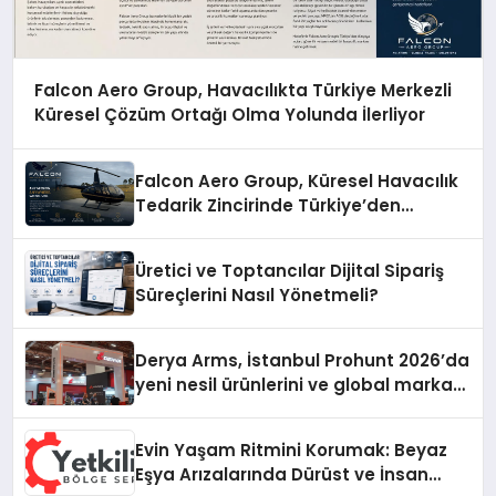
Falcon Aero Group, Havacılıkta Türkiye Merkezli
Küresel Çözüm Ortağı Olma Yolunda İlerliyor
Falcon Aero Group, Küresel Havacılık
Tedarik Zincirinde Türkiye’den
Dünyaya Açılıyor
Üretici ve Toptancılar Dijital Sipariş
Süreçlerini Nasıl Yönetmeli?
Derya Arms, İstanbul Prohunt 2026’da
yeni nesil ürünlerini ve global marka
vizyonunu sergiledi
Evin Yaşam Ritmini Korumak: Beyaz
Eşya Arızalarında Dürüst ve İnsan