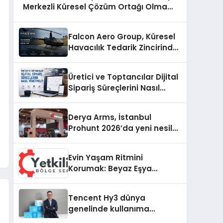
Merkezli Küresel Çözüm Ortağı Olma
Yolunda İlerliyor
Falcon Aero Group, Küresel
Havacılık Tedarik Zincirinde
Türkiye’den Dünyaya
Açılıyor
Üretici ve Toptancılar Dijital
Sipariş Süreçlerini Nasıl
Yönetmeli?
Derya Arms, İstanbul
Prohunt 2026’da yeni nesil
ürünlerini ve global marka
vizyonunu sergiledi
Evin Yaşam Ritmini
Korumak: Beyaz Eşya
Arızalarında Dürüst ve İnsan
Odaklı Destek
Tencent Hy3 dünya
genelinde kullanıma
sunuldu