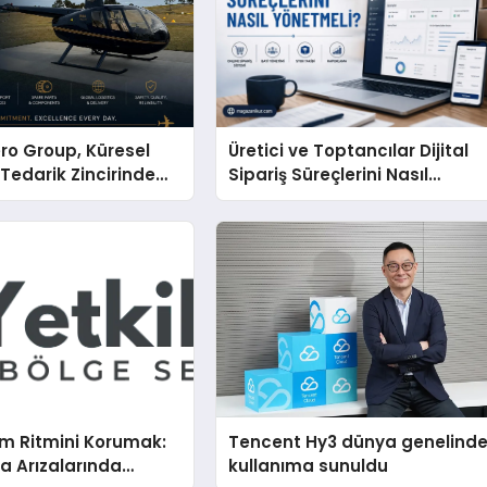
ro Group, Küresel
Üretici ve Toptancılar Dijital
 Tedarik Zincirinde
Sipariş Süreçlerini Nasıl
en Dünyaya Açılıyor
Yönetmeli?
m Ritmini Korumak:
Tencent Hy3 dünya genelind
a Arızalarında
kullanıma sunuldu