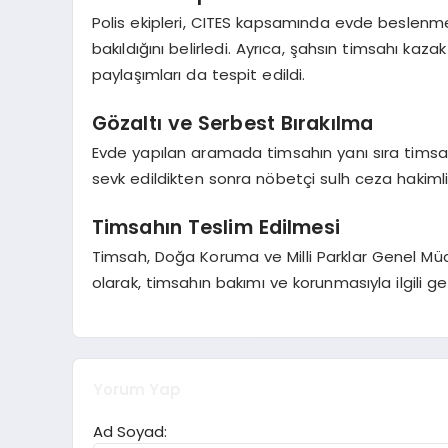
Polis ekipleri, CITES kapsamında evde beslenmes
bakıldığını belirledi. Ayrıca, şahsın timsahı ka
paylaşımları da tespit edildi.
Gözaltı ve Serbest Bırakılma
Evde yapılan aramada timsahın yanı sıra timsah t
sevk edildikten sonra nöbetçi sulh ceza hakimliği
Timsahın Teslim Edilmesi
Timsah, Doğa Koruma ve Milli Parklar Genel Müdü
olarak, timsahın bakımı ve korunmasıyla ilgili gere
Yorum Yap
Ad Soyad: