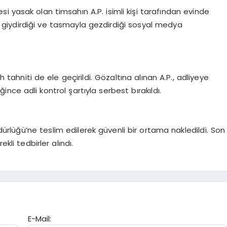
i yasak olan timsahın A.P. isimli kişi tarafından evinde
zak giydirdiği ve tasmayla gezdirdiği sosyal medya
ahniti de ele geçirildi. Gözaltına alınan A.P., adliyeye
nce adli kontrol şartıyla serbest bırakıldı.
rlüğü’ne teslim edilerek güvenli bir ortama nakledildi. Son
kli tedbirler alındı.
E-Mail: