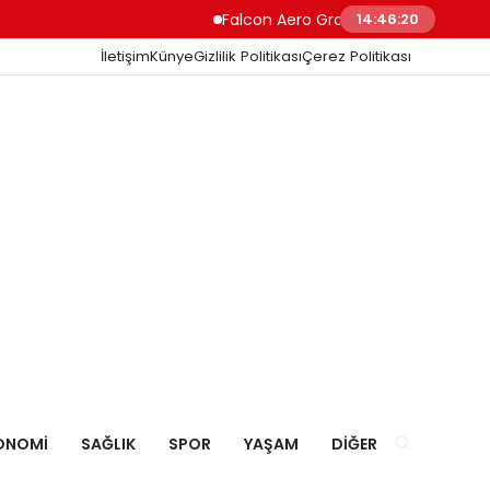
Falcon Aero Group, Havacılıkta Türkiye M
14:46:21
İletişim
Künye
Gizlilik Politikası
Çerez Politikası
ONOMI
SAĞLIK
SPOR
YAŞAM
DIĞER