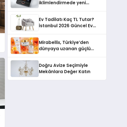
iklimlendirmede yeni
dönem: Madoka Plus
Türkiye’de
Ev Tadilatı Kaç TL Tutar?
İstanbul 2026 Güncel Ev
Tadilat Maliyet Rehberi
Mirabellix, Türkiye’den
dünyaya uzanan güçlü
büyümesini sürdürüyor
Doğru Avize Seçimiyle
Mekânlara Değer Katın
e