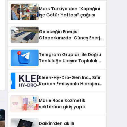
Mars Türkiye’den “Köpeğini
İşe Götür Haftası” çağrısı
Geleceğin Enerjisi
Otoparkınızda: Güneş Enerjili
Carport (Solar Otopark)
Nedir?
Telegram Grupları ile Doğru
Topluluğa Ulaşın: Topluluk
Büyütmek İsteyenlere
Telegram Dizinleri
Kleen-Hy-Dro-Gen Inc., Sıfır
Karbon Emisyonlu Hidrojen
Isıtma Teknolojisinde ISO ve
TSSA Düzenleyici Onaylarını
Marie Rose kozmetik
Aldı
sektörüne giriş yaptı
Daikin’den akıllı