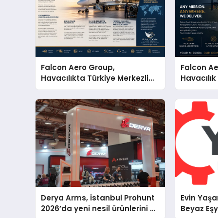
Falcon Aero Group,
Falcon Ae
Havacılıkta Türkiye Merkezli
Havacılık
Küresel Çözüm Ortağı Olma
Türkiye’d
Yolunda İlerliyor
Derya Arms, İstanbul Prohunt
Evin Yaşa
2026’da yeni nesil ürünlerini ve
Beyaz Eşy