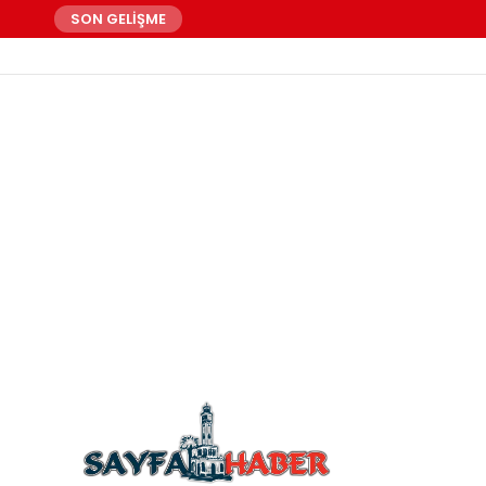
SON GELİŞME