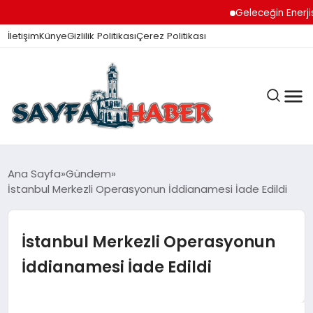
Geleceğin Enerjisi Ot
İletişim
Künye
Gizlilik Politikası
Çerez Politikası
ANA SAYFA
Ana Sayfa
Gündem
İstanbul Merkezli Operasyonun İddianamesi İade Edildi
GÜNDEM
İstanbul Merkezli Operasyonun
İddianamesi İade Edildi
İZMIR HABERLERI