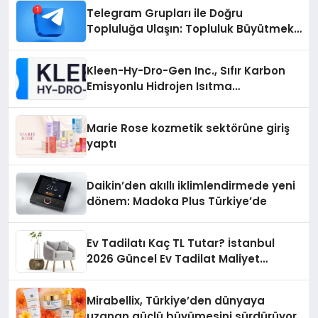
Telegram Grupları ile Doğru
Topluluğa Ulaşın: Topluluk Büyütmek
İsteyenlere Telegram Dizinleri
Kleen-Hy-Dro-Gen Inc., Sıfır Karbon
Emisyonlu Hidrojen Isıtma
Teknolojisinde ISO ve TSSA
Düzenleyici Onaylarını Aldı
Marie Rose kozmetik sektörüne giriş
yaptı
Daikin’den akıllı iklimlendirmede yeni
dönem: Madoka Plus Türkiye’de
Ev Tadilatı Kaç TL Tutar? İstanbul
2026 Güncel Ev Tadilat Maliyet
Rehberi
Mirabellix, Türkiye’den dünyaya
uzanan güçlü büyümesini sürdürüyor