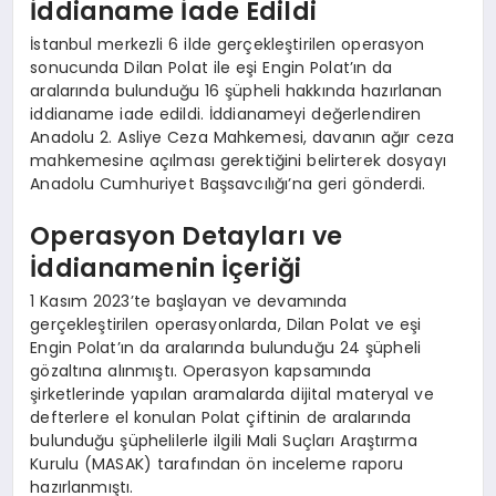
İddianame İade Edildi
İstanbul merkezli 6 ilde gerçekleştirilen operasyon
sonucunda Dilan Polat ile eşi Engin Polat’ın da
aralarında bulunduğu 16 şüpheli hakkında hazırlanan
iddianame iade edildi. İddianameyi değerlendiren
Anadolu 2. Asliye Ceza Mahkemesi, davanın ağır ceza
mahkemesine açılması gerektiğini belirterek dosyayı
Anadolu Cumhuriyet Başsavcılığı’na geri gönderdi.
Operasyon Detayları ve
İddianamenin İçeriği
1 Kasım 2023’te başlayan ve devamında
gerçekleştirilen operasyonlarda, Dilan Polat ve eşi
Engin Polat’ın da aralarında bulunduğu 24 şüpheli
gözaltına alınmıştı. Operasyon kapsamında
şirketlerinde yapılan aramalarda dijital materyal ve
defterlere el konulan Polat çiftinin de aralarında
bulunduğu şüphelilerle ilgili Mali Suçları Araştırma
Kurulu (MASAK) tarafından ön inceleme raporu
hazırlanmıştı.