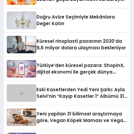
Doğru Avize Seçimiyle Mekânlara
Değer Katın
Küresel rinoplasti pazarının 2030’da
9,6 milyar dolara ulaşması bekleniyor
Türkiye’den küresel pazara: ShopinX,
dijital ekonomi ile gerçek dünya
alışverişini bir araya getirmeyi
hedefliyor
Eski Kasetlerden Yedi Yeni Şarkı: Ayla
Selvi’nin “Kayıp Kasetler 1” Albümü 31
Temmuz’da Çıktı
Yeni yapilan 31 bilimsel araştırmaya
göre, Vegan Köpek Maması ve Vegan
Kedi Mamasının İyi Sindirildiğini
Ortaya Koydu