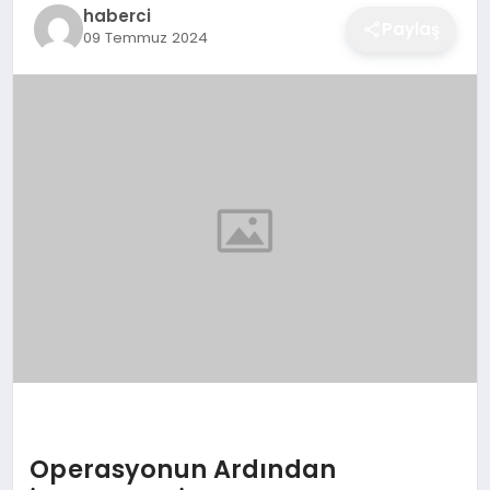
haberci
EĞITIM
Paylaş
09 Temmuz 2024
EKONOMI
SAĞLIK
SPOR
YAŞAM
DIĞER
Operasyonun Ardından